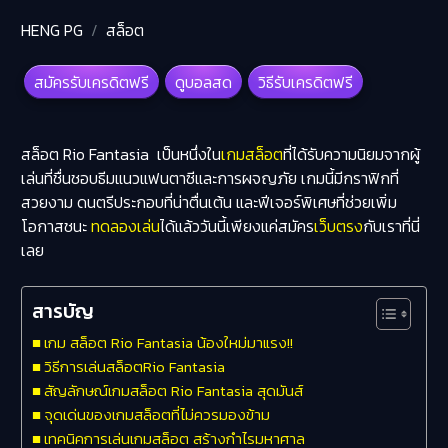
HENG PG
สล็อต
สมัครรับเครดิตฟรี
ดูบอลสด
วิธีรับเครดิตฟรี
สล็อต Rio Fantasia เป็นหนึ่งใน
เกมสล็อต
ที่ได้รับความนิยมจากผู้
เล่นที่ชื่นชอบธีมแนวแฟนตาซีและการผจญภัย เกมนี้มีกราฟิกที่
สวยงาม ดนตรีประกอบที่น่าตื่นเต้น และฟีเจอร์พิเศษที่ช่วยเพิ่ม
โอกาสชนะ
ทดลองเล่น
ได้แล้ววันนี้เพียงแค่สมัคร
เว็บตรง
กับเราที่นี่
เลย
สารบัญ
เกม สล็อต Rio Fantasia น้องใหม่มาแรง!!
วิธีการเล่นสล็อตRio Fantasia
สัญลักษณ์เกมสล็อต Rio Fantasia สุดมันส์
จุดเด่นของเกมสล็อตที่ไม่ควรมองข้าม
เทคนิคการเล่นเกมสล็อต สร้างกำไรมหาศาล