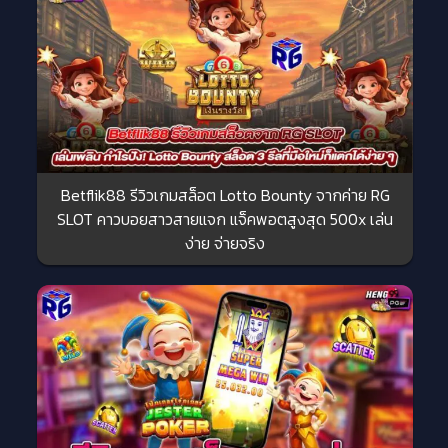
Betflik88 รีวิวเกมสล็อต Lotto Bounty จากค่าย RG
SLOT คาวบอยสาวสายแจก แจ็คพอตสูงสุด 500x เล่น
ง่าย จ่ายจริง