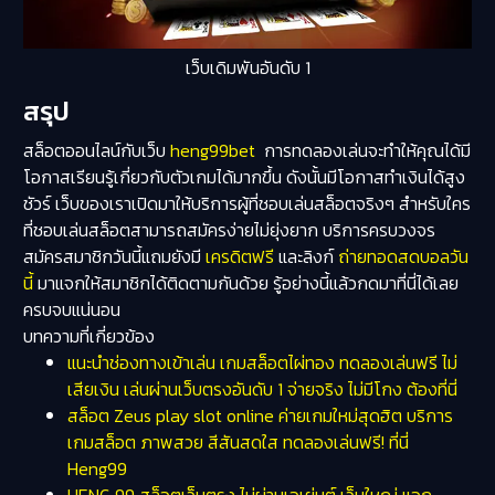
เว็บเดิมพันอันดับ 1
สรุป
สล็อตออนไลน์กับเว็บ
heng99bet
การทดลองเล่นจะทำให้คุณได้มี
โอกาสเรียนรู้เกี่ยวกับตัวเกมได้มากขึ้น ดังนั้นมีโอกาสทำเงินได้สูง
ชัวร์ เว็บของเราเปิดมาให้บริการผู้ที่ชอบเล่นสล็อตจริงๆ สำหรับใคร
ที่ชอบเล่นสล็อตสามารถสมัครง่ายไม่ยุ่งยาก บริการครบวงจร
สมัครสมาชิกวันนี้แถมยังมี
เครดิตฟรี
และลิงก์
ถ่ายทอดสดบอลวัน
นี้
มาแจกให้สมาชิกได้ติดตามกันด้วย รู้อย่างนี้แล้วกดมาที่นี่ได้เลย
ครบจบแน่นอน
บทความที่เกี่ยวข้อง
แนะนำช่องทางเข้าเล่น เกมสล็อตไผ่ทอง ทดลองเล่นฟรี ไม่
เสียเงิน เล่นผ่านเว็บตรงอันดับ 1 จ่ายจริง ไม่มีโกง ต้องที่นี่
สล็อต Zeus play slot online ค่ายเกมใหม่สุดฮิต บริการ
เกมสล็อต ภาพสวย สีสันสดใส ทดลองเล่นฟรี! ที่นี่
Heng99