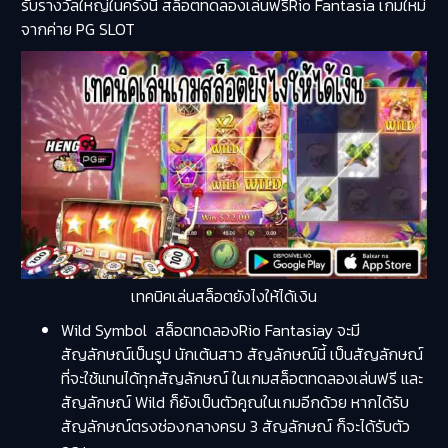
รับรางวัลใหญ่ในครั้งนี้ สล็อตทดลองเล่นฟรีRio Fantasia เกมใหม่
จากค่าย PG SLOT
เทคนิคเล่นสล็อตยังไงให้ได้เงิน
Wild Symbol สล็อตทดลองRio Fantasiay จะมี
สัญลักษณ์เป็นรูป นักเต้นสาว สัญลักษณ์นี้ เป็นสัญลักษณ์
ที่จะใช้แทนได้ทุกสัญลักษณ์ ในเกมสล็อตทดลองเล่นฟรี และ
สัญลักษณ์ Wild ก็ยังเป็นตัวคูณในเกมอีกด้วย หากได้รับ
สัญลักษณ์ตรงช่องกลางครบ 3 สัญลักษณ์ ก็จะได้รับตัว