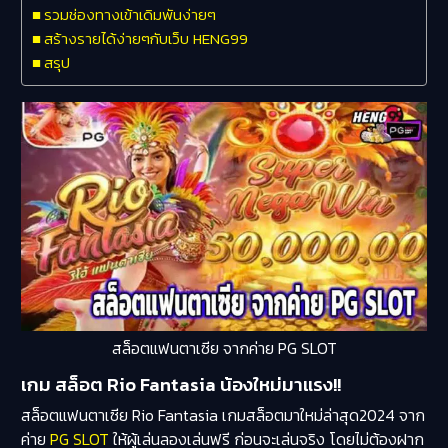
รวมช่องทางเข้าเดิมพันง่ายๆ
สร้างรายได้ง่ายๆกับเว็บ HENG99
สรุป
สล็อตแฟนตาเซีย จากค่าย PG SLOT
เกม สล็อต Rio Fantasia น้องใหม่มาแรง!!
สล็อตแฟนตาเซีย Rio Fantasia เกมสล็อตมาใหม่ล่าสุด2024 จาก
ค่าย
PG SLOT
ให้ผู้เล่นลองเล่นฟรี ก่อนจะเล่นจริง โดยไม่ต้องฝาก