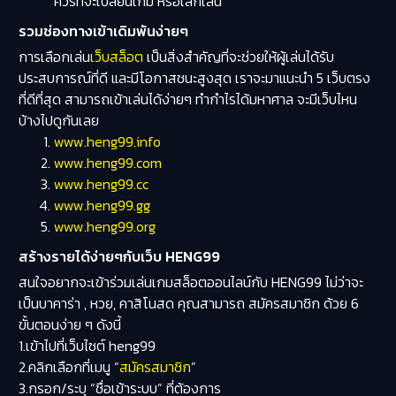
ควรที่จะเปลี่ยนเกม หรือเลิกเล่น
รวมช่องทางเข้าเดิมพันง่ายๆ
การเลือกเล่น
เว็บสล็อต
เป็นสิ่งสำคัญที่จะช่วยให้ผู้เล่นได้รับ
ประสบการณ์ที่ดี และมีโอกาสชนะสูงสุด เราจะมาแนะนำ 5 เว็บตรง
ที่ดีที่สุด สามารถเข้าเล่นได้ง่ายๆ ทำกำไรได้มหาศาล จะมีเว็บไหน
บ้างไปดูกันเลย
www.heng99.info
www.heng99.com
www.heng99.cc
www.heng99.gg
www.heng99.org
สร้างรายได้ง่ายๆกับเว็บ HENG99
สนใจอยากจะเข้าร่วมเล่นเกมสล็อตออนไลน์กับ HENG99 ไม่ว่าจะ
เป็นบาคาร่า , หวย, คาสิโนสด คุณสามารถ สมัครสมาชิก ด้วย 6
ขั้นตอนง่าย ๆ ดังนี้
1.เข้าไปที่เว็บไซต์ heng99
2.คลิกเลือกที่เมนู “
สมัครสมาชิก
”
3.กรอก/ระบุ “ชื่อเข้าระบบ” ที่ต้องการ