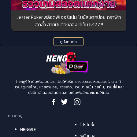
Jester Poker สล็อตฟีเจอร์แน่น โบนัสแตกบ่อย กราฟิก
สุดล้ำ สายปั่นต้องลอง ที่เว็บ lv177 !!
ดูทั้งหมด >
Heng99 เดิมพันออนไลน์ เปิดให้บริการครบวงจร หวยออนไลน์ อาทิ
หวยรัฐบาลไทย, หวยฮานอย, หวยลาว, หวยมาเลย์, หวยหุ้น, หวยยี่กี และ
ยังมีคาสิโนออนไลน์ และเกมเดิมพันอีกมากมายให้เล่น
หมวดหมู่
โปรโมชั่น
HENG99
พนันบอล