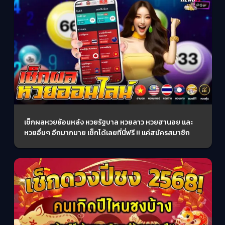
เช็กผลหวยย้อนหลัง หวยรัฐบาล หวยลาว หวยฮานอย และ
หวยอื่นๆ อีกมากมาย เช็กได้เลยที่นี่ฟรี !! แค่สมัครสมาชิก