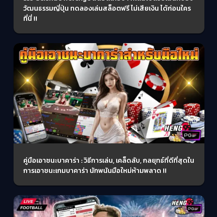
วัฒนธรรมญี่ปุ่น ทดลองเล่นสล็อตฟรี ไม่เสียเงิน ได้ก่อนใคร
ที่นี่ !!
คู่มือเอาชนะบาคาร่า : วิธีการเล่น, เคล็ดลับ, กลยุทธ์ที่ดีที่สุดใน
การเอาชนะเกมบาคาร่า นักพนันมือใหม่ห้ามพลาด !!