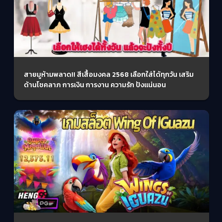
สายมูห้ามพลาด!! สีเสื้อมงคล 2568 เลือกใส่ได้ทุกวัน เสริม
ด้านโชคลาภ การเงิน การงาน ความรัก ปังแน่นอน