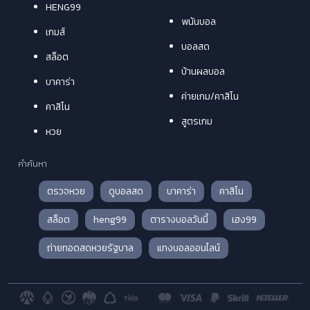
HENG99
พนันบอล
เกมส์
บอลสด
สล็อต
บ้านผลบอล
บาคาร่า
ค่ายเกม/คาสิโน
คาสิโน
สูตรเกม
หวย
คำค้นหา
ตรวจหวย
ดูบอลสด
บาคาร่า
คาสิโน
สล็อต
heng99
ตารางบอลวันนี้
เฮง99
ถ่ายทอดสดหวยรัฐบาล
แทงบอลออนไลน์