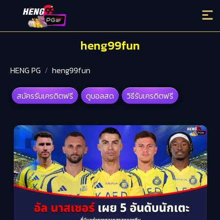
heng99fun
HENG PG
heng99fun
สมัครรับเครดิตฟรี
ดูบอลสด
วิธีรับเครดิตฟรี