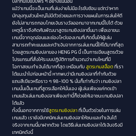
ปลากันไปแบบฟรี ๆ อย่างแน่นอน
แม้ว่าเกมนี้จะเป็นเกมที่เล่นง่ายไม่มีอะไรซับซ้อน แต่ทว่าหาก
นักลุงทุนส่วนใหญ่ไม่มีตัวช่วยและการวางแผนในการเล่นให้ดี
ยังไม่สามารถกอบโกยเงินรางวัลออกมาจากเกมนี้ไปได้ ด้วย
เหตุนี้เราจึงคิดค้นพัฒนาสูตรเกมยิงปลาขึ้นมา เพื่อเอาชนะ
เกมนี้จากจุดอ่อนและช่องโหว่ของเกมที่เกิดขึ้นให้ผู้เล่น
สามารถทำคะแนนและคว้าเงินจากการเล่นเกมนี้ให้ได้มากที่สุด
โดยสูตรเกมยิงปลาของ HENG PG นี้ เป็นการเขียนสูตรด้วย
โปรแกรมที่สั่งให้ระบบปฏิบัติการคำนวณว่าเกมไหนที่มี
โอกาสชนะทำเงินได้มากที่สุด เหมือนกับ
สูตรเกมสล็อต
ที่เรา
ได้แนะนำไปก่อนหน้านี้ หากพบว่ามีเกมยิงปลาที่กำกับด้วย
แถบสีเขียวหรือราว ๆ 98-100 % นั่นก็เท่ากับว่า เกมยิงปลา
เกมนั้นเป็นเกมที่สูตรเลือกให้นั่นเอง ผู้เล่นเพียงแค่กดเข้า
เกมแล้วเล่นเกมยิงปลาเพียงเท่านี้ก็ช่วยให้เอาชนะเกมยิงปลา
ได้แล้ว
ทั้งนี้นอกจากการใช้
สูตรเกมยิงปลา
ที่เป็นตัวช่วยในการเล่น
เกมแล้ว เรายังมีเทคนิคเล่นเกมยิงปลาให้ชนะและทำเงินได้
จริงจากเกมนี้มาฝากด้วย โดยวิธีเล่นเกมยิงปลาได้เงินจริงมี
เทคนิคดังนี้