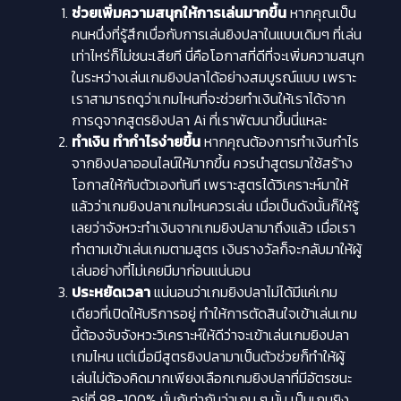
ช่วยเพิ่มความสนุกให้การเล่นมากขึ้น
หากคุณเป็น
คนหนึ่งที่รู้สึกเบื่อกับการเล่นยิงปลาในแบบเดิมๆ ที่เล่น
เท่าไหร่ก็ไม่ชนะเสียที นี่คือโอกาสที่ดีที่จะเพิ่มความสนุก
ในระหว่างเล่นเกมยิงปลาได้อย่างสมบูรณ์แบบ เพราะ
เราสามารถดูว่าเกมไหนที่จะช่วยทำเงินให้เราได้จาก
การดูจากสูตรยิงปลา Ai ที่เราพัฒนาขึ้นนี่แหละ
ทำเงิน ทำกำไรง่ายขึ้น
หากคุณต้องการทำเงินกำไร
จากยิงปลาออนไลน์ให้มากขึ้น ควรนำสูตรมาใช้สร้าง
โอกาสให้กับตัวเองทันที เพราะสูตรได้วิเคราะห์มาให้
แล้วว่าเกมยิงปลาเกมไหนควรเล่น เมื่อเป็นดังนั้นก็ให้รู้
เลยว่าจังหวะทำเงินจากเกมยิงปลามาถึงแล้ว เมื่อเรา
ทำตามเข้าเล่นเกมตามสูตร เงินรางวัลก็จะกลับมาให้ผู้
เล่นอย่างที่ไม่เคยมีมาก่อนแน่นอน
ประหยัดเวลา
แน่นอนว่าเกมยิงปลาไม่ได้มีแค่เกม
เดียวที่เปิดให้บริการอยู่ ทำให้การตัดสินใจเข้าเล่นเกม
นี้ต้องจับจังหวะวิเคราะห์ให้ดีว่าจะเข้าเล่นเกมยิงปลา
เกมไหน แต่เมื่อมีสูตรยิงปลามาเป็นตัวช่วยก็ทำให้ผู้
เล่นไม่ต้องคิดมากเพียงเลือกเกมยิงปลาที่มีอัตรชนะ
อยู่ที่ 98-100% นั่นก้เท่ากับว่าเกม ๆ นั้น เป็นเกมยิง