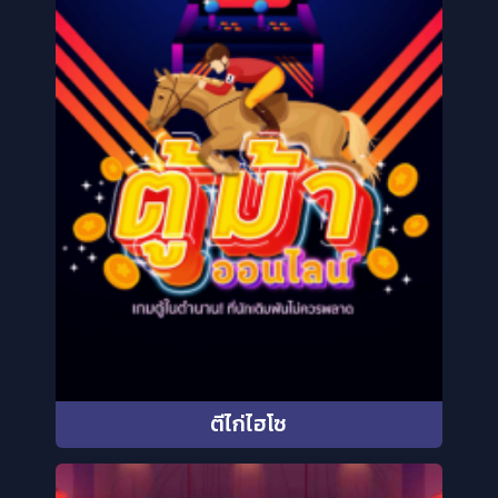
ตีไก่ไฮโซ