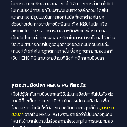
ในการเล่นเกมยิงปลานอกจากจะได้เงินจากการฆ่าปลาได้แล้ว
ในเกมนี้ยังมีการแจกโบนัสเพิ่มเงินรางวัลอีกด้วย โดยใน
แต่ละเกมจะมีรูปแบบในการแจกโบนัสที่แตกต่างกัน ยก
ตัวอย่างเช่น การฆ่าปลาชนิดพิเศษได้ จะได้รับโบนัส หรือ
สะสมแต้มต่าง ๆ จากการฆ่าปลาชนิดพิเศษเพื่อรับโบนัส
เป็นต้น โดยแต่ละเกมจะบอกกติกาในการเข้ารับโบนัสไว้อย่าง
ชัดเจน สามารถเข้าไปดูข้อมูลต่างๆของเกมนี้ก่อนเริ่มเล่น
เกมจะได้เข้าใจในกฎกติกามากขึ้น ซึ่งกฎกติกาเกมยิงปลาที่
เว็บ HENG PG สามารถเข้าชมที่ลิงก์ กติกาเกมยิงปลา
สูตรเกมยิงปลา HENG PG คืออะไร
เมื่อได้รู้จักกับเกมยิงปลาและวิธีเล่นเกมยิงปลากันไปแล้ว ต่อ
จากนี้ก็จะเป็นการแนะนำตัวช่วยในการเล่นเกมยิงปลาเพื่อ
โอกาสการทำเงินให้ได้จากเกมชนิดนี้มากที่สุดก็คือ
สูตรเกม
ยิงปลา
จากเว็บ HENG PG เพราะเราเชื่อว่าไม่มีนักลงทุนคน
ไหน ที่เข้ามาเล่นเกมนี้แล้วอยากเสียเงินทุนในการเล่นเกมยิง