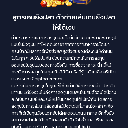
สูตรเกมยิงปลา ตัวช่วยเล่นเกมยิงปลา
ให้ได้เงิน
ท่ามกลางกระแสการลงทุนออนไลน์ที่มีมากมายหลากหลายรูป
แบบในปัจจุบัน ทำให้เกิดบรรยากาศการทำมาหารายได้เข้า
กระเป๋าก็มีหลากวิธีเพื่อช่วยพยุงชีวิตของแต่ละคนให้ดำเนิน
ไปในทุก ๆ วันได้เช่นกัน ซึ่งปกติเรามักจะเห็นการลงทุน
ออนไลน์ในรูปแบบของการซื้อหุ้น การซื้อตราสารหนี้ หนี้แม้
กระทั่งการลงทุนในสกุลเงินดิจิทัล หรือที่รู้ว่ากันในชื่อ คริปโต
เคอร์เรนซี (Cryptocurrency)
แต่กระนั้นการลงทุนในยุคนี้ก็ใช่จะมีแค่วิธีการดังกล่าวข้างต้น
เท่านั้น แต่ยังรวมไปถึงการลงทุนเดิมพันในเกมส์ออนไลน์ต่าง
ๆ ก็เป็นกระแสให้คนรุ่นใหม่หันมาลงทุนได้ไม่แพ้กัน โดยการ
ลงทุนในการเล่นเกมส์ออนไลน์มีจุดเด่นที่น่าสนใจหลัก ๆ คือ
การที่ใช้เงินทุนน้อยแต่กลับได้ผลตอบแทนมหาศาล อีกทั้งยัง
สามารถเข้าเล่นได้ทุกวันตลอดทั้งวัน 24 ชั่วโมง เพียงแค่ขอ
มีใจก็สามารถเข้ามาร่วมสนุกร่วมลงทุนได้แล้ว