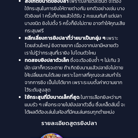
สังเกตขนาดของปลา
เพราะปลาแต่ละชนิด จะต้อง
ใช้กระสุนในการยิงให้ตายต่างกัน ยกตัวอย่างเช่น บาง
ตัวยิงแค่ 1 ครั้งก็ตายแล้วได้รับ 2 คะแนนทันที แต่ปลา
บางชนิด ยิงไปตั้ง 5 ครั้งก็ยังไม่ตาย อาจทำให้คุณเสีย
กระสุนฟรี
หลีกเลี่ยงการยิงปลาที่ว่ายมาเป็นกลุ่ม ๆ
เพราะ
โดยส่วนใหญ่ ยิงตายยาก เนื่องจากปลามีหลายตัว
เราไม่รู้ว่ากระสุนที่เรายิง ไปโดนตัวไหน
ทดสอบยิงปลาตัวเล็ก
ซึ่งจะต้องยิงซ้ำ ๆ ไม่เกิน 3
นัด ปลาก็ควรจะตาย ถ้าเกิดยิงนานแล้วปลายังไม่ตาย
ให้เปลี่ยนเกมได้เลย เพราะโอกาสที่คุณจะสะสมกำไร
จากการยิง เป็นไปได้ยาก เพราะระบบตั้งค่าความยาก
ไว้ระดับสูงสุด
ใช้กระสุนที่มีขนาดเล็กที่สุด
ในการเลือกยิงหว่านๆ
แบบรัว ๆ เพื่อกระจายไปยังปลาตัวอื่น ซึ่งเคล็ดลับนี้ จะ
ได้ผลดีต้องเล่นในห้องที่มีคนเล่นครบทุกตำแหน่ง
รายละเอียดสูตรยิงปลา