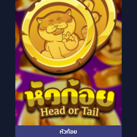
หัวก้อย