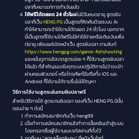
ปลาที่เหมาะแก่การทำเงินแล้ว
ใช้ฟรีได้ตลอด 24 ชั่วโมง
ไม่มีวันหมดอายุ สูตรยิง
ปลาที่เว็บ
HENG PG
เป็นสูตรที่คิดค้นด้วยระบบ Ai
ทำให้สามารถเข้าใช้งานได้ตลอด 24 ชั่วโมง นอกจาก
นี้เป็นสูตรที่ใช้งานได้ฟรีไม่มีค่าใช้จ่ายหรือเติมเงินเพื่อ
ต่อายุ เพียงแค่เปิดหน้าเว็บ สูตรยิงปลา ตามลิงก์
https://www.hengpg.com/game-fishshooting
และหมั่นดูการอัปเดตสูตรบ่อย ๆ ก็ใช้งานสูตรยิงปลา
ได้แล้ว ที่สำคัญรองรับทุกระบบปฏิบัติการไม่ว่าจะเข้า
ผ่านคอมพิวเตอร์ หรือโทรศัพท์มือถือทั้ง iOS และ
Android ก็ใช้งานได้ราบรื่นไม่มีปัญหา
วิธีการใช้งานสูตรเล่นเกมยิงปลาฟรี
สำหรับวิธีการใช้ สูตรเกมยิงปลา ของที่เว็บ HENG PG มีขั้น
ตอนง่าย ๆ ดังนี้
ทำการสมัครสมาชิกกับเว็บ heng99
เมื่อทำการสมัครสมาชิกแล้วทำการล็อคอินเข้าสู่ระบบ
โดยกรอกชื่อผู้ใช้งานและรหัสผ่านที่ตั้งไว้
กดที่เมนู “สูตรสล็อต&เกม” ที่หน้าเว็บไซต์