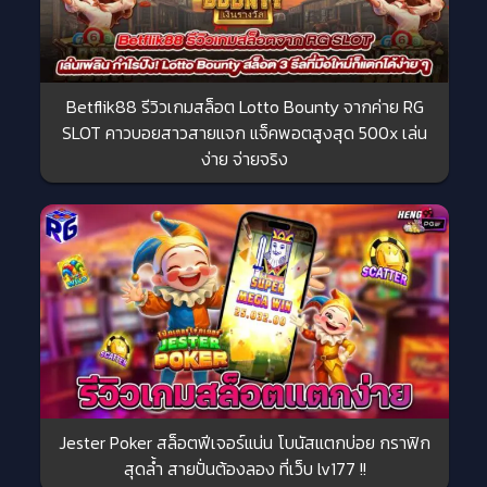
Betflik88 รีวิวเกมสล็อต Lotto Bounty จากค่าย RG
SLOT คาวบอยสาวสายแจก แจ็คพอตสูงสุด 500x เล่น
ง่าย จ่ายจริง
Jester Poker สล็อตฟีเจอร์แน่น โบนัสแตกบ่อย กราฟิก
สุดล้ำ สายปั่นต้องลอง ที่เว็บ lv177 !!