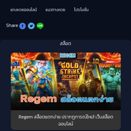
แทงหวยออนไลน์
แนวทางหวย
โปรโมชั่น
Share
สล็อต
Regem สล็อตแตกง่าย ปรากฏการณ์ใหม่! เว็บสล็อต
ออนไลน์