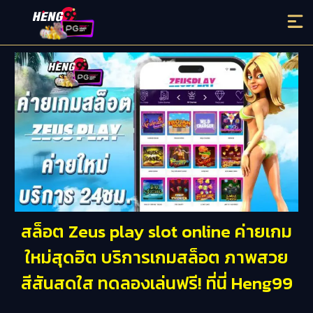
สล็อต Zeus play slot online ค่ายเกม
ใหม่สุดฮิต บริการเกมสล็อต ภาพสวย
สีสันสดใส ทดลองเล่นฟรี! ที่นี่ Heng99