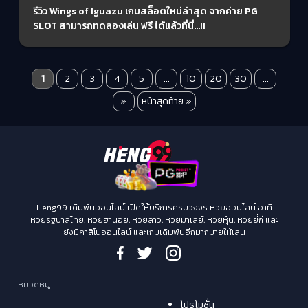
รีวิว Wings of Iguazu เกมสล็อตใหม่ล่าสุด จากค่าย PG
SLOT สามารถทดลองเล่น ฟรี ได้แล้วที่นี่…!!
1
2
3
4
5
...
10
20
30
...
»
หน้าสุดท้าย »
Heng99 เดิมพันออนไลน์ เปิดให้บริการครบวงจร หวยออนไลน์ อาทิ
หวยรัฐบาลไทย, หวยฮานอย, หวยลาว, หวยมาเลย์, หวยหุ้น, หวยยี่กี และ
ยังมีคาสิโนออนไลน์ และเกมเดิมพันอีกมากมายให้เล่น
หมวดหมู่
โปรโมชั่น