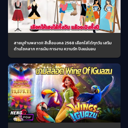
สายมูห้ามพลาด!! สีเสื้อมงคล 2568 เลือกใส่ได้ทุกวัน เสริม
ด้านโชคลาภ การเงิน การงาน ความรัก ปังแน่นอน