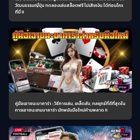
วัฒนธรรมญี่ปุ่น ทดลองเล่นสล็อตฟรี ไม่เสียเงิน ได้ก่อนใคร
ที่นี่ !!
คู่มือเอาชนะบาคาร่า : วิธีการเล่น, เคล็ดลับ, กลยุทธ์ที่ดีที่สุดใน
การเอาชนะเกมบาคาร่า นักพนันมือใหม่ห้ามพลาด !!