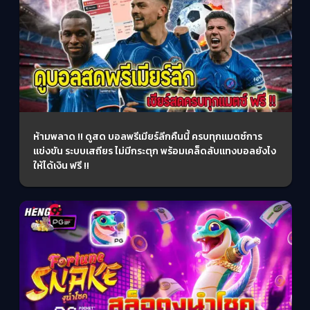
ห้ามพลาด !! ดูสด บอลพรีเมียร์ลีกคืนนี้ ครบทุกแมตซ์การ
แข่งขัน ระบบเสถียร ไม่มีกระตุก พร้อมเคล็ดลับแทงบอลยังไง
ให้ได้เงิน ฟรี !!