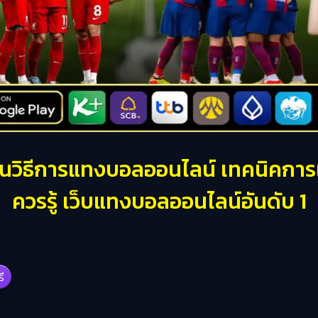
วิธีการแทงบอลออนไลน์ เทคนิคการแทง
ควรรู้ เว็บแทงบอลออนไลน์อันดับ 1
รี