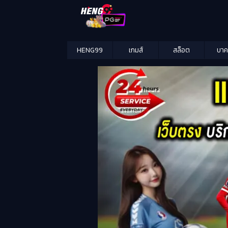
HENG99
เกมส์
สล็อต
บาค