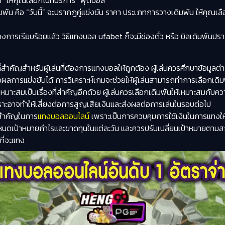
กีฬา” ให้คุณเลือกไปที่บริการ “ฟุตบอล”
ัน คือ “วันนี้” จะปรากฎคู่แข่งขัน ราคา ประเภทการวางเดิมพัน ให้คุณเลือ
้องการเรียบร้อยแล้ว วิธีแทงบอล ufabet ก็จะมีช่องตั๋ว หรือ บิลเดิมพันปร
องที่สำคัญสำหรับผู้เล่นที่ต้องการแทงบอลให้ถูกต้อง ผู้เล่นควรศึกษาข้อมู
ผลการแข่งขันได้ การวิเคราะห์เกมจะช่วยให้ผู้เล่นสามารถทำการเลือกเดิม
่เหมาะสมเป็นเรื่องที่สำคัญอีกด้วย ผู้เล่นควรเลือกเดิมพันให้เหมาะสมกั
เพราะอาจทำให้เสี่ยงต่อการสูญเสียเงินและส่งผลต่อการเล่นในรอบต่อไป
สำคัญในการ
แทงบอลออนไลน์
เพราะเป็นการควบคุมการใช้เงินในการแท
ำหนดเป้าหมายกำไรและขาดทุนในแต่ละวัน และควรปรับเปลี่ยนเป้าหมาย
ี่จะแทง