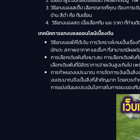
เมื่อเข้าสู่ระบบเรียบร้อยแล้ว ให้เลือกที่เมนู “
วิธีแทงบอลสเต็ป เลือกตลาดที่คุณ ต้องการเดิมพ
บ้าน สีดำ คือ ทีมเยือน
วิธีแทงบอลสด เมื่อเลือกทีม และ ราคา ที่ท่านต
เทคนิคการแทงบอลออนไลน์เบื้องต้น
วิธีแทงบอลให้ได้เงิน การวิเคราะห์เกมเป็นเรื่
นักเตะ สภาพอากาศ และอื่นๆ ที่สามารถมีผลต่อ
การเลือกเดิมพันที่เหมาะสม การเลือกเดิมพันที
เลือกเดิมพันที่มีอัตราการจ่ายเงินสูงเกินไป 
การกำหนดงบประมาณ การจัดการเงินเป็นสิ่ง
งบประมาณจึงเป็นสิ่งที่สำคัญมาก โดยควรก
การแข่งขันและประเมินโอกาสในการชนะของทีมท