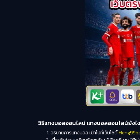
วิธีแทงบอลออนไลน์ แทงบอลออนไลน์ยังไง
อธิบายการแทงบอล เข้าไปที่เว็บไซต์
Heng99b