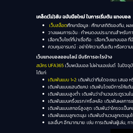
เคล็ด(ไม่)ลับ ฉบับมือใหม่ ในการเริ่มต้น แทงบอล
เว็บสล็อต
ศึกษาข้อมูล : ศึกษาสถิติของทีม, ผ
วางแผนการเงิน : กำหนดงบประมาณสำหรับการเด
เลือกเว็บไซต์ที่น่าเชื่อถือ : เลือกเว็บแทงบอล ท
ควบคุมอารมณ์ : อย่าให้ความตื่นเต้น หรือคว
เว็บแทงบอลออนไลน์ มีบริการอะไรบ้าง
สมัคร UFA365
เว็บพนันบอล ไม่ผ่านเอเย่นต์ ในปัจจ
ได้แก่:
เดิมพันแบบ 1×2
: เดิมพันว่าทีมใดจะชนะ เสมอ ห
เดิมพันแบบแฮนดิแคป: เดิมพันโดยมีการให้แต้ม
เดิมพันแบบสูงต่ำ: เดิมพันว่าจำนวนประตูรวมใ
เดิมพันแบบครึ่งแรก/ครึ่งหลัง: เดิมพันผลการแข
เดิมพันแบบสกอร์สูงสุด: เดิมพันว่าใครจะเป็นค
เดิมพันแบบลูกเตะมุม: เดิมพันจำนวนลูกเตะมุม
และอื่นๆ อีกมากมาย: เช่น การเดิมพันผู้เล่น, 