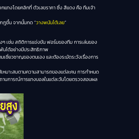
กแทงโดยคลิกที่ ตัวเลขราคา ซึ่ง สีแดง คือ ทีมเจ้า
ากฎขึ้น จากนั้นกด “
วางพนันได้เลย
”
ลต่างๆ เช่น สถิติการแข่งขัน ฟอร์มของทีม การเล่นของ
พันได้อย่างมีประสิทธิภาพ
บความเชี่ยวชาญของตนเอง และต้องระมัดระวังเรื่องการ
งให้เหมาะสมตามความสามารถของแต่ละคน การกำหนด
ตามสถานการณ์การแทงบอลในแต่ละวันโดยตรวจสอบผล