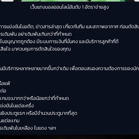
เว็บแทงบอลออนไลน์อันดับ 1 อัตราจ่ายสูง
ลการแข่งขันในอดีต, ข่าวสารล่าสุด เกี่ยวกับทีม และสภาพอากาศ ก่อนตัดส
ิมพัน อย่าเดิมพันเกินกว่าที่กำหนด
ี่มีใบอนุญาตถูกต้อง มีระบบการเงินที่มั่นคง และมีบริการลูกค้าที่ดี
ามเสียใจ มาควบคุมการตัดสินใจของคุณ
ุบันมีบริการหลากหลายมากขึ้นกว่าเดิม เพื่อตอบสนองความต้องการของนักพนั
รือแพ้
ต่อ
นเกมจะมากกว่าหรือน้อยกว่าที่กำหนด
่งขันในแต่ละครึ่ง
นยิงประตูแรก หรือมีจำนวนประตูมากที่สุด
ในแต่ละเกม
การเดิมพันใบเหลือง ใบแดง ฯลฯ