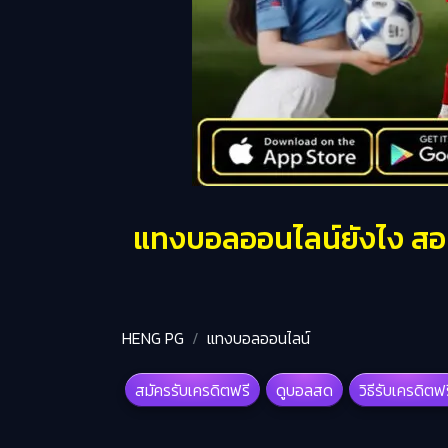
แทงบอลออนไลน์ยังไง สอน
HENG PG
แทงบอลออนไลน์
สมัครรับเครดิตฟรี
ดูบอลสด
วิธีรับเครดิตฟ