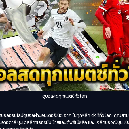
ดูบอลสดทุกแมตซ์ทั่วโลก
อลออนไลน์ดูบอลผ่านอินเตอร์เน็ต จาก ในทุกๆลีก ดังที่ทั่วโลก คุณสา
รียอาอิตาลี บุนเดสลีกาเยอรมัน ไทยแลนด์พรีเมียลีค และ เจลีกของญี่ปุ่