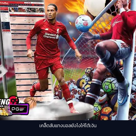
เคล็ดลับแทงบอลยังไงให้ได้เงิน