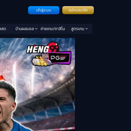
เข้าสู่ระบบ
สมัครสมาชิก
ลสด
บ้านผลบอล
ค่ายเกม/คาสิโน
สูตรเกม