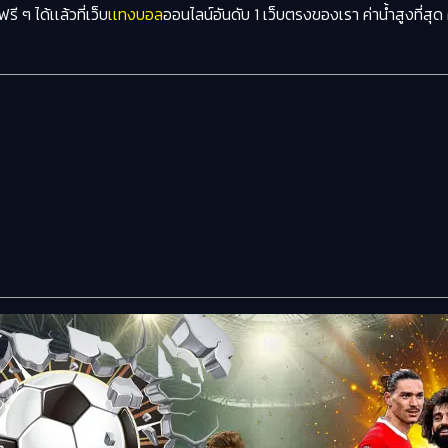
 ๆ ได้เเล้วที่เว็บ
เเทงบอล
ออนไลน์อันดับ 1 เว็บตรงของเรา ค่าน้ำสูงที่สุ