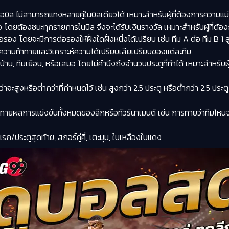
่อบิล ไม่สามารถแทงหลายคู่ในบิลเดียวได้ เหมาะสำหรับผู้ที่ต้องการความแม
 โดยต้องชนะทุกรายการในบิล จึงจะได้รับเงินรางวัล เหมาะสำหรับผู้ที่ต้
อง โดยจะมีการต่อรองให้ฝั่งใดฝั่งหนึ่งได้เปรียบ เช่น ทีม A ต่อ ทีม B 1
ารความท้าทายและวิเคราะห์ความได้เปรียบเสียเปรียบของแต่ละทีม
บ้าน, ทีมเยือน, หรือเสมอ โดยไม่คำนึงถึงจำนวนประตูที่ทำได้ เหมาะสำหรับผ
สูงหรือต่ำกว่าที่กำหนดไว้ เช่น สูงกว่า 2.5 ประตู หรือต่ำกว่า 2.5 ประตู
รทายผลการแข่งขันทั้งหมดของลีกหรือทัวร์นาเมนต์ เช่น การทายว่าทีมไหนจะ
รก/ประตูสุดท้าย, สกอร์คู่คี่, เตะมุม, ใบเหลืองใบแดง