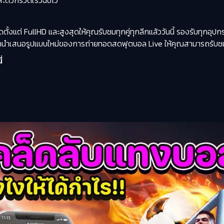
สะดวกรวดเร็วฉับไว
ตั้งแต่ FullHD และสูงสุดให้คุณรับชมทุกคู่ทุกลีกแล้ววันนี้ รองรับทุกอุ
านำเสนอรูปแบบใหม่ของการถ่ายทอดสดฟุตบอล Live ให้คุณสามารถรับช
่