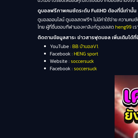
ชั่วโมง เปรียบเสมือนคุณได้รับชมจากขอบสนามจริง 
ดูบอลฟรีภาพคมชัดระดับ FullHD ต้องที่นี่เท่านั้น
ดูบอลออนไลน์ ดูบอลสดฟรีๆ ไม่มีค่าใช้จ่าย ความคมชัด
ไทย ผู้ที่ชื่นชอบกีฬามองหาลิงก์ดูบอลสด
heng99
เร
ติดตามข้อมูลสาระ ข่าวสารฟุตบอล เพิ่มเติมได้ที่นี
YouTube :
BB บ้าบอลV1.
Facebook :
HENG sport
Website :
soccersuck
Facebook :
soccersuck