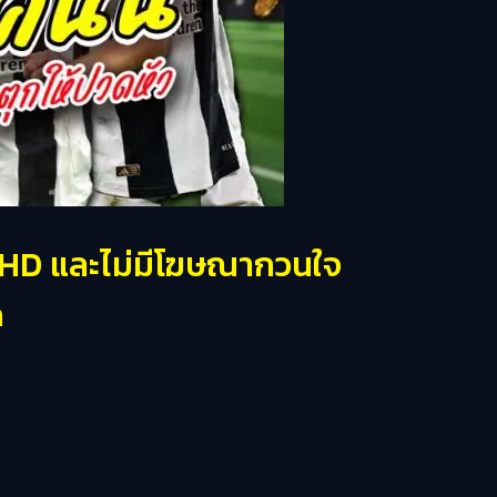
 HD และไม่มีโฆษณากวนใจ
ด