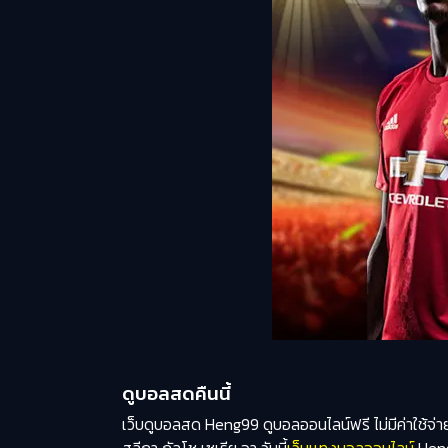
ดูบอลสดคืนนี้
เว็บดูบอลสด Heng99 ดูบอลออนไลน์ฟรี ไม่มีค่าใช้จ่าย