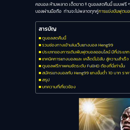
คอบอล ห้ามพลาด เด็ดขาด !! ดูบอลสดคืนนี้ แบบฟรี ๆ ได
บอลผ่านมือถือ ท่านจะไม่พลาดทุกคู่
การแข่งขันฟุตบ
สารบัญ
ดูบอลสดคืนนี้
รวมช่องทางเข้าเล่นเว็บแทงบอล Heng99
ประเภทของการเดิมพันฟุตบอลออนไลน์ มีกี่ประเภท
เทคนิคการแทงบอลเเละ เคล็ด(ไม่)ลับ สู่ความสำเร็จ
ดูบอลฟรีภาพคมชัดระดับ FullHD ต้องที่นี่เท่านั้น
สมัครเเทงบอลกับ Heng99 แทงขั้นต่ำ 10 บาท ราคา
สรุป
บทความที่เกี่ยวข้อง