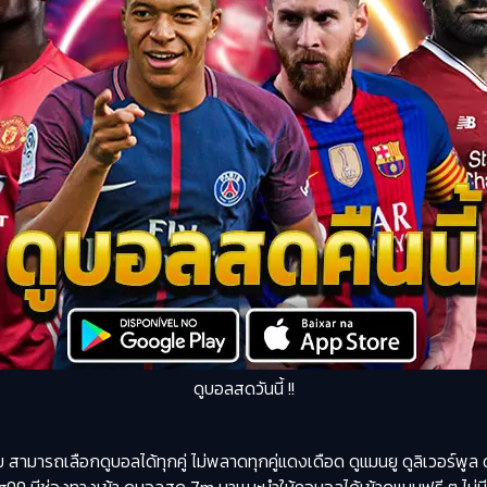
ดูบอลสดวันนี้ !!
 สามารถเลือกดูบอลได้ทุกคู่ ไม่พลาดทุกคู่แดงเดือด ดูแมนยู ดูลิเวอร์พูล 