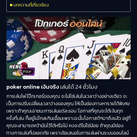
บทความที่เกี่ยวข้อง
poker online เงินจริง
เล่นได้ 24 ชั่วโมง
การเล่นไพ่โป๊กเกอร์ของคุณ จะไม่ใช่เล่นในเวลาว่างอย่างเดียว จะ
เป็นการปรับเปลี่ยนเวลาว่างของคุณ ให้เป็นช่องทางหารายได้พิเศษ
เพราะถ้าคุณเอาชนะการเล่นแต่ละรอบ โอกาสที่คุณจะได้เงินทุก
ครั้งที่เล่น ก็อยู่ไม่ไกลเกินเอื้อมเพราะฉะนั้นโอกาสดีๆมาถึงแล้ว อยู่ที่
คุณจะสามารถคว้ามันไว้ได้หรือไม่ คงจะดีไม่ใช่น้อย ถ้าคุณมีช่อง
ทางการเล่นที่ปลอดภัย เพราะข้อเสนอในการเล่นผ่านระบบออนไลน์