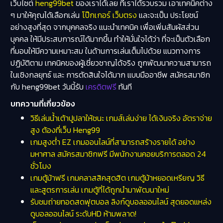
เว็บไซต์
heng99bet
ของเราได้เลย ที่เราได้รวบรวม เอาเทคนิคต่าง
ๆ มาให้คุณได้เลือกเล่น
โป๊กเกอร์ เว็บตรง
และจะเป็น ประโยชน์
อย่างสูงที่สุด จากบุคคลจริง แนะนำเทคนิค เพื่อเพิ่มสัมผัสส่วน
บุคคล ให้มีประสบการณ์ได้มากขึ้น ทำให้มั่นใจได้ว่า ที่จะเป็นตัวเลือก
ที่มอบให้มีความเหมาะสม ในด้านการเล่นเต็มไปด้วย แนวทางการ
ปฏิบัติตาม เทคนิคของผู้เชี่ยวชาญได้จริง ถูกพัฒนาความสามารถ
ในเชิงกลยุทธ์ และ การตัดสินใจได้มาก แบบมืออาชีพ สมัครสมาชิก
กับ heng99bet วันนี้รับ
เครดิตฟรี
ทันที
บทความที่เกี่ยวข้อง
วิธีเล่นน้ำเต้าปูปลาให้ชนะ เกมส์เล่นง่าย ได้เงินจริง อัตราจ่าย
สูง ต้องที่เว็บ Heng99
เกมสูงต่ำ EZ เกมออนไลน์ที่สามารถสร้างรายได้ อย่าง
มหาศาล สมัครสมาชิกฟรี มีพนักงานคอยบริการตลอด 24
ชั่วโมง
เกมตู้ม้าฟรี เกมคลาสสิคสุดฮิต เกมตู้ม้าหยอดเหรียญ วิธี
และสูตรการเล่น เกมตู้ที่ได้ถูกนำมาพัฒนาใหม่
รับชมถ่ายทอดสดฟุตบอล ลิงก์ดูบอลออนไลน์ สุดยอดแหล่ง
ดูบอลออนไลน์ ระดับHD ห้ามพลาด!