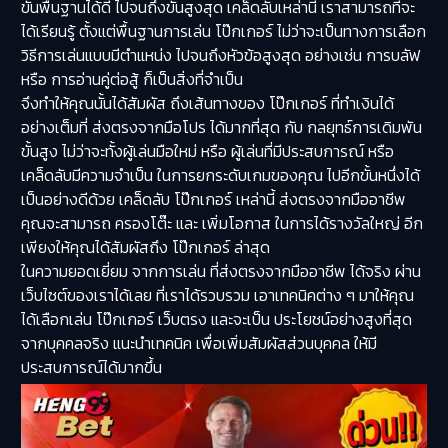
ขั้นพื้นฐานได้ดี ไปจนถึงขั้นสูงสุด เคล็ดลับเหล่านี้ เราสามารถที่จะ
ได้เรียนรู้ ตั้งแต่พื้นฐานการเล่น โป๊กเกอร์ ไม่ว่าจะเป็นทางการเลือก
วิธีการเล่นแบบมีตำแหน่ง ไปจนถึงหัวข้อสูงสุด อย่างเช่น การบลัฟ
หรือ การอ่านคู่ต่อสู้ ก็เป็นสิ่งที่จำเป็น
จึงทำให้คุณนั้นได้สัมผัส ถึงเส้นทางของ โป๊กเกอร์ ที่ทำเงินได้
อย่างเต็มที่ ส่งตรงจากมือโปร ได้มากที่สุด กับ กลยุทธ์การเดิมพัน
ขั้นสูง ไม่ว่าจะทั้งผู้เล่นมือใหม่ หรือ ผู้เล่นที่มีประสบการณ์ หรือ
เคล็ดลับมีความจำเป็น ในการยกระดับเกมของคุณ ไปอีกขั้นหนึ่งได้
เป็นอย่างดีด้วย เคล็ดลับ โป๊กเกอร์ เหล่านี้ ส่งตรงจากมืออาชีพ
คุณจะสามารถ ครองโต๊ะ และ เพิ่มโอกาส ในการได้รางวัลใหญ่ อีก
เพียงให้คุณได้สัมผัสถึง โป๊กเกอร์ ล่าสุด
ในความยอดเยี่ยม จากการเล่น ที่ส่งตรงจากมืออาชีพ ได้จริง ผ่าน
เว็บไซต์ของเราได้เลย ที่เราได้รวบรวม เอาเทคนิคต่าง ๆ มาให้คุณ
ได้เลือกเล่น โป๊กเกอร์ เว็บตรง และจะเป็น ประโยชน์อย่างสูงที่สุด
จากบุคคลจริง แนะนำเทคนิค เพื่อเพิ่มสัมผัสส่วนบุคคล ให้มี
ประสบการณ์ได้มากขึ้น