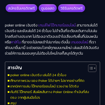
สมัครรับเครดิตฟรี
ดูบอลสด
วิธีรับเครดิตฟรี
poker online เงินจริง
เกมส์ไพ่โป๊กเกอร์ออนไลน์
สามารถเล่นได้
เงินจริง และยังเล่นได้ 24 ชั่วโมง ไม่จำเป็นที่จะต้องเดินทางไปเล่น
ไกลถึงต่างประเทศ ไม่ต้องเอาตัวเองเข้าไปเสี่ยงกับพื้นที่บ่อนพนัน
หรือ
คาสิโน
ที่อาจจะไม่เคยเข้าไปมาก่อน ดังนั้น
เกมออนไลน์
ที่เรา
พัฒนาขึ้นมานี้ จะช่วยตอบโจทย์ทุกแบบเกมใหม่ เล่นแล้วได้เงินจริง
ช่วยให้การเล่นของคุณไม่ต้องไปไหนไกลก็สนุกได้ทุกวัน
สารบัญ
poker online เงินจริง เล่นได้ 24 ชั่วโมง
ศึกษาภาพรวม ของ Poker ได้ง่ายๆ ไม่ยากอย่างที่คิด
เทคนิคการเล่น โป๊กเกอร์ออนไลน์ รวยง่าย ได้จริง
คัมภีร์ โป๊กเกอร์ สัมผัสเส้นทาง Poker Online ทำเงินที่ส่ง
ตรง จากผู้เล่นมือโปร
สรุป