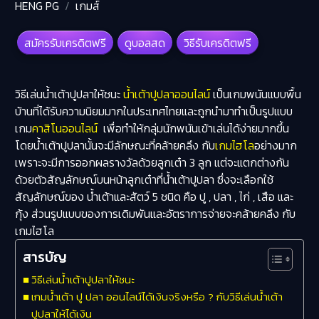
HENG PG
เกมส์
สมัครรับเครดิตฟรี
ดูบอลสด
วิธีรับเครดิตฟรี
วิธีเล่นน้ำเต้าปูปลาให้ชนะ
น้ำเต้าปูปลาออนไลน์
เป็นเกมพนันแบบพื้น
บ้านที่ได้รับความนิยมมากในประเทศไทยและถูกนำมาทำเป็นรูปแบบ
เกม
คาสิโนออนไลน์
เพื่อทำให้กลุ่มนักพนันเข้าเล่นได้ง่ายมากขึ้น
โดยน้ำเต้าปูปลานั้นจะมีลักษณะที่คล้ายคลึง กับ
เกมไฮโล
อย่างมาก
เพราะจะมีการออกผลรางวัลด้วยลูกเต๋า 3 ลูก แต่จะแตกต่างกัน
ด้วยตัวสัญลักษณ์บนหน้าลูกเต๋าที่น้ำเต้าปูปลา ซึ่งจะเลือกใช้
สัญลักษณ์ของ น้ำเต้าและสัตว์ 5 ชนิด คือ ปู , ปลา , ไก่ , เสือ และ
กุ้ง ส่วนรูปแบบของการเดิมพันและอัตราการจ่ายจะคล้ายคลึง กับ
เกมไฮโล
สารบัญ
วิธีเล่นน้ำเต้าปูปลาให้ชนะ
เกมน้ำเต้า ปู ปลา ออนไลน์ได้เงินจริงหรือ ? กับวิธีเล่นน้ำเต้า
ปูปลาให้ได้เงิน