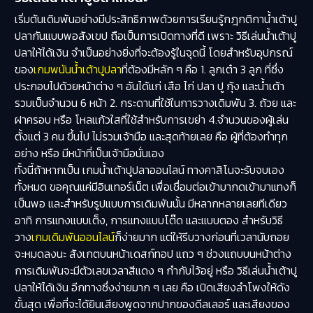
เริ่มต้นเดิมพันอย่างมีประสิทธิภาพด้วยการเรียนรู้กฎกติกาน้ำเต้าปู
ปลากันแบบพอสังเขป ถือเป็นการเปิดทางที่ดี เพราะ วิธีเล่นน้ำเต้าปู
ปลาให้ได้เงิน จำเป็นอย่างยิ่งที่จะต้องรู้ในจุดนี้ โดยสำหรับอุปกรณ์
ของ
เกมพนันน้ำเต้าปูปลา
ที่ต้องมีหลัก ๆ คือ 1. ลูกเต๋า 3 ลูก ที่ซึ่ง
ประกอบไปด้วยหน้าต่าง ๆ อันได้แก่ เสือ ไก่ ปลา ปู กุ้ง และน้ำเต้า
รวมเป็นจำนวน 6 หน้า 2. กระดานที่ใช้ในการวางเดิมพัน 3. ถ้วย และ
ฝาครอบ หรือ โหลแก้วใสที่ใช้สำหรับการเขย่า 4.จำนวนของผู้เล่น
ตั้งแต่ 3 คน ขึ้นไป ไม่รวมเจ้ามือ และสุดท้ายเลย คือ ผู้ที่ต้องทำทุก
อย่าง หรือ มีหน้าที่เป็นเจ้ามือนั่นเอง
ทั้งนี้ถ้าหากเป็น เกมน้ำเต้าปูปลาออนไลน์ ทางคาสิโนจะรับจบเอง
ทั้งหมด ขอคุณแค่มีอินเทอร์เน็ต เพื่อเชื่อมต่อเข้ามากดเข้ามาแทงก็
เป็นพอ และสำหรับรูปแบบการเดิมพันนั้น มีหลากหลายเลยทีเดียว
อาทิ การแทงแบบเต็ง, การแทงแบบโต๊ด และแบบตอง สำหรับวิธี
วาง
เกมเดิมพันออนไลน์
ก็ง่ายมาก แต่ให้รีบวางก่อนที่เวลานับถอย
จะหมดลงนะ สังเกตบนหน้าเดสก์ทอป แถว ๆ ช่วงแถบบนหน้าต่าง
การเดิมพันจะมีตัวเลขเวลาสีแดง ๆ กำกับไว้อยู่ หรือ วิธีเล่นน้ำเต้าปู
ปลาให้ได้เงิน อีกทางซึ่งง่ายมาก ๆ เลย คือ เปิดเสียงลำโพงให้ดัง
ขั้นสุด เพื่อที่จะได้ยินเสียงพูดจากปากของดีลเลอร์ และเสียงของ