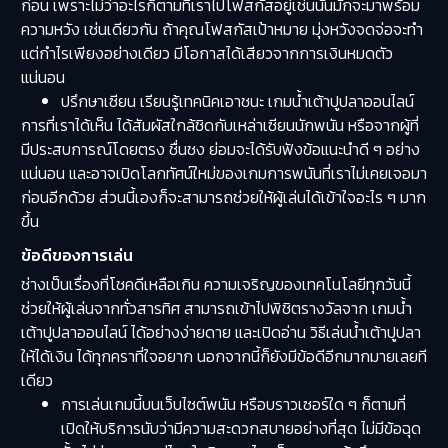
ก่อน เพราะไม่ว่าอะไรก็ตามที่เราไปโฟสกัสอยู่เช่นนั้นมักจะมาพร้อม
ความหวัง เช่นเดียวกัน ถ้าคุณโฟสกัสเป้าหมาย มุ่งหวังจดจ่อจะทำ
แต่กำไรเพียงอย่างเดียว มีโอกาสได้เสียวจากการเงินหมดตัว
แน่นอน
ปรึกษาเซียน เรียนรู้เทคนิคเอาชนะ เกมน้ำเต้าปูปลาออนไลน์
การที่เราได้เห็น ได้สัมผัสใกล้ชิดกับเหล่าเซียนนักพนัน หรือจากผู้ที่
มีประสบการณ์โดยตรง ชื่นชง ย่อมจะได้รับฟังข้อแนะนำดี ๆ อย่าง
แน่นอน และอาจเปิดโลกทัศน์ใหม่ของเกมการพนันที่เราไม่เคยเจอมา
ก่อนอีกด้วย ส่วนนี้เองก็จะสามารถช่วยให้ผู้เล่นได้เข้าใจอะไร ๆ มาก
ขึ้น
ข้อดีของการเล่น
ช่างเป็นเรื่องที่โชคดีเหลือเกิน ความเจริญของเทคโนโลยีทุกวันนี้
ช่วยให้ผู้เล่นจากทั่วสารทิศ สามารถเข้าไปพิชิตรางวัลจาก เกมน้ำ
เต้าปูปลาออนไลน์ ได้อย่างง่ายดาย และเปิดอ่าน วิธีเล่นน้ำเต้าปูปลา
ให้ได้เงิน ได้ทุกคราที่ใจอยาก นอกจากนี้ก็ยังมีข้อดีอีกมากมายเลยที
เดียว
การเล่นเกมนี้บนเว็บไซต์พนัน หรือบราวเซอร์ใด ๆ ก็ตามที่
เปิดให้บริการนับว่ามีความสะดวกสบายอย่างที่สุด ไม่มีข้อฉุด