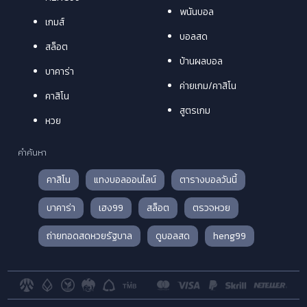
พนันบอล
เกมส์
บอลสด
สล็อต
บ้านผลบอล
บาคาร่า
ค่ายเกม/คาสิโน
คาสิโน
สูตรเกม
หวย
คำค้นหา
คาสิโน
แทงบอลออนไลน์
ตารางบอลวันนี้
บาคาร่า
เฮง99
สล็อต
ตรวจหวย
ถ่ายทอดสดหวยรัฐบาล
ดูบอลสด
heng99