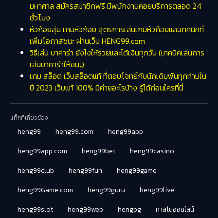
มหาศาล สมัครสมาชิกฟรี มีพนักงานคอยบริการตลอด 24
ชั่วโมง
หัวก้อยสุ่ม เกมหัวก้อย สูตรการเล่นเกมหัวก้อยและเทคนิคที่
เพิ่มโอกาสชนะ ผ่านเว็บ HENG99.com
วิธีเล่น บาคาร่า ยังไงให้รวยและได้เงินทุกวัน (เทคนิคเล่นการ
เล่นบาคาร่าให้ชนะ)
เกม สล็อต เว็บสล็อตแท้ ที่ตอบโจทย์กับนักเดิมพันทุกท่านใน
ปี 2023 เว็บแท้ 100% มีค่ายอะไรบ้าง รู้ได้ก่อนใครที่นี่
แท็กที่เกี่ยวข้อง
heng99
heng99.com
heng99app
heng99app.com
heng99bet
heng99casino
heng99club
heng99fun
heng99game
heng99Game.com
heng99guru
heng99live
heng99slot
heng99web
hengpg
คาสิโนออนไลน์