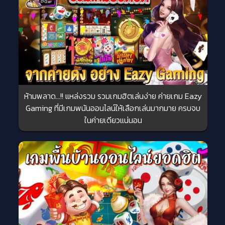
ห้ามพลาด…!! แหล่งรวม รวมเกมฮิตเล่นง่าย ค่ายเกม Eazy
Gaming ที่มีเกมพนันออนไลน์ให้เลือกเล่นมากมาย ครบจบ
ในค่ายเดียวแน่นอน