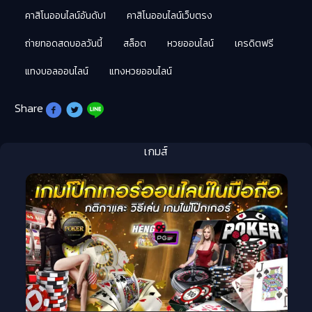
คาสิโนออนไลน์อันดับ1
คาสิโนออนไลน์เว็บตรง
ถ่ายทอดสดบอลวันนี้
สล็อต
หวยออนไลน์
เครดิตฟรี
แทงบอลออนไลน์
แทงหวยออนไลน์
Share
เกมส์