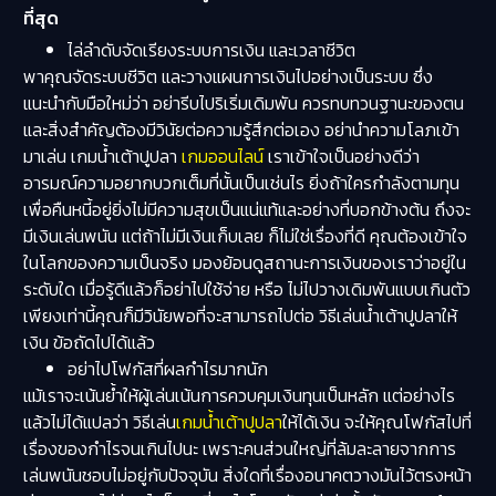
ที่สุด
ไล่ลำดับจัดเรียงระบบการเงิน และเวลาชีวิต
พาคุณจัดระบบชีวิต และวางแผนการเงินไปอย่างเป็นระบบ ซึ่ง
แนะนำกับมือใหม่ว่า อย่ารีบไปริเริ่มเดิมพัน ควรทบทวนฐานะของตน
และสิ่งสำคัญต้องมีวินัยต่อความรู้สึกต่อเอง อย่านำความโลภเข้า
มาเล่น เกมน้ำเต้าปูปลา
เกมออนไลน์
เราเข้าใจเป็นอย่างดีว่า
อารมณ์ความอยากบวกเต็มที่นั้นเป็นเช่นไร ยิ่งถ้าใครกำลังตามทุน
เพื่อคืนหนี้อยู่ยิ่งไม่มีความสุขเป็นแน่แท้และอย่างที่บอกข้างต้น ถึงจะ
มีเงินเล่นพนัน แต่ถ้าไม่มีเงินเก็บเลย ก็ไม่ใช่เรื่องที่ดี คุณต้องเข้าใจ
ในโลกของความเป็นจริง มองย้อนดูสถานะการเงินของเราว่าอยู่ใน
ระดับใด เมื่อรู้ดีแล้วก็อย่าไปใช้จ่าย หรือ ไม่ไปวางเดิมพันแบบเกินตัว
เพียงเท่านี้คุณก็มีวินัยพอที่จะสามารถไปต่อ วิธีเล่นน้ำเต้าปูปลาให้
เงิน ข้อถัดไปได้แล้ว
อย่าไปโฟกัสที่ผลกำไรมากนัก
แม้เราจะเน้นย้ำให้ผู้เล่นเน้นการควบคุมเงินทุนเป็นหลัก แต่อย่างไร
แล้วไม่ได้แปลว่า วิธีเล่น
เกมน้ำเต้าปูปลา
ให้ได้เงิน จะให้คุณโฟกัสไปที่
เรื่องของกำไรจนเกินไปนะ เพราะคนส่วนใหญ่ที่ล้มละลายจากการ
เล่นพนันชอบไม่อยู่กับปัจจุบัน สิ่งใดที่เรื่องอนาคตวางมันไว้ตรงหน้า