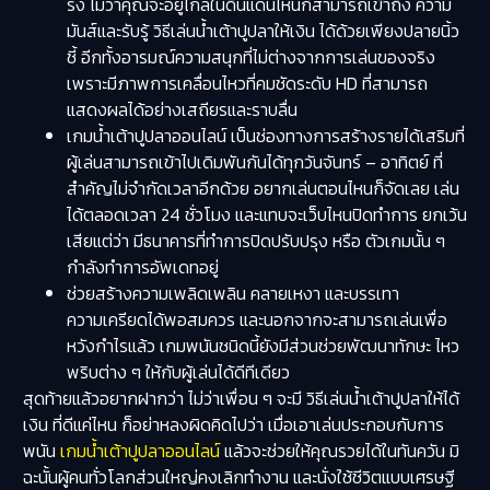
รั้ง ไม่ว่าคุณจะอยู่ไกลในดินแดนไหนก็สามารถเข้าถึง ความ
มันส์และรับรู้ วิธีเล่นน้ำเต้าปูปลาให้เงิน ได้ด้วยเพียงปลายนิ้ว
ชี้ อีกทั้งอารมณ์ความสนุกที่ไม่ต่างจากการเล่นของจริง
เพราะมีภาพการเคลื่อนไหวที่คมชัดระดับ HD ที่สามารถ
แสดงผลได้อย่างเสถียรและราบลื่น
เกมน้ำเต้าปูปลาออนไลน์ เป็นช่องทางการสร้างรายได้เสริมที่
ผู้เล่นสามารถเข้าไปเดิมพันกันได้ทุกวันจันทร์ – อาทิตย์ ที่
สำคัญไม่จำกัดเวลาอีกด้วย อยากเล่นตอนไหนก็จัดเลย เล่น
ได้ตลอดเวลา 24 ชั่วโมง และแทบจะเว็บไหนปิดทำการ ยกเว้น
เสียแต่ว่า มีธนาคารที่ทำการปิดปรับปรุง หรือ ตัวเกมนั้น ๆ
กำลังทำการอัพเดทอยู่
ช่วยสร้างความเพลิดเพลิน คลายเหงา และบรรเทา
ความเครียดได้พอสมควร และนอกจากจะสามารถเล่นเพื่อ
หวังกำไรแล้ว เกมพนันชนิดนี้ยังมีส่วนช่วยพัฒนาทักษะ ไหว
พริบต่าง ๆ ให้กับผู้เล่นได้ดีทีเดียว
สุดท้ายแล้วอยากฝากว่า ไม่ว่าเพื่อน ๆ จะมี วิธีเล่นน้ำเต้าปูปลาให้ได้
เงิน ที่ดีแค่ไหน ก็อย่าหลงผิดคิดไปว่า เมื่อเอาเล่นประกอบกับการ
พนัน
เกมน้ำเต้าปูปลาออนไลน์
แล้วจะช่วยให้คุณรวยได้ในทันควัน มิ
ฉะนั้นผู้คนทั่วโลกส่วนใหญ่คงเลิกทำงาน และนั่งใช้ชีวิตแบบเศรษฐี