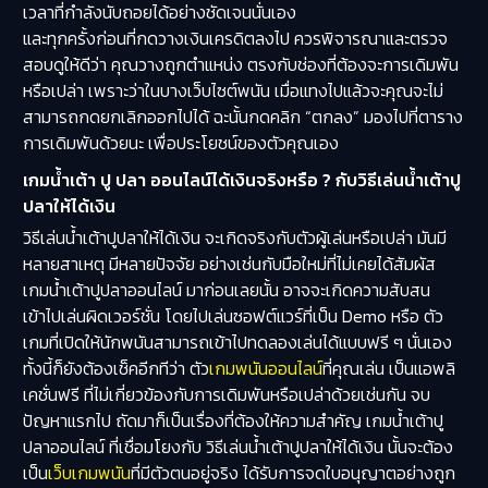
เวลาที่กำลังนับถอยได้อย่างชัดเจนนั่นเอง
และทุกครั้งก่อนที่กดวางเงินเครดิตลงไป ควรพิจารณาและตรวจ
สอบดูให้ดีว่า คุณวางถูกตำแหน่ง ตรงกับช่องที่ต้องจะการเดิมพัน
หรือเปล่า เพราะว่าในบางเว็บไซต์พนัน เมื่อแทงไปแล้วจะคุณจะไม่
สามารถกดยกเลิกออกไปได้ ฉะนั้นกดคลิก “ตกลง” มองไปที่ตาราง
การเดิมพันด้วยนะ เพื่อประโยชน์ของตัวคุณเอง
เกมน้ำเต้า ปู ปลา ออนไลน์ได้เงินจริงหรือ ? กับวิธีเล่นน้ำเต้าปู
ปลาให้ได้เงิน
วิธีเล่นน้ำเต้าปูปลาให้ได้เงิน จะเกิดจริงกับตัวผู้เล่นหรือเปล่า มันมี
หลายสาเหตุ มีหลายปัจจัย อย่างเช่นกับมือใหม่ที่ไม่เคยได้สัมผัส
เกมน้ำเต้าปูปลาออนไลน์ มาก่อนเลยนั้น อาจจะเกิดความสับสน
เข้าไปเล่นผิดเวอร์ชั่น โดยไปเล่นซอฟต์แวร์ที่เป็น Demo หรือ ตัว
เกมที่เปิดให้นักพนันสามารถเข้าไปทดลองเล่นได้แบบฟรี ๆ นั่นเอง
ทั้งนี้ก็ยังต้องเช็คอีกทีว่า ตัว
เกมพนันออนไลน์
ที่คุณเล่น เป็นแอพลิ
เคชั่นฟรี ที่ไม่เกี่ยวข้องกับการเดิมพันหรือเปล่าด้วยเช่นกัน จบ
ปัญหาแรกไป ถัดมาก็เป็นเรื่องที่ต้องให้ความสำคัญ เกมน้ำเต้าปู
ปลาออนไลน์ ที่เชื่อมโยงกับ วิธีเล่นน้ำเต้าปูปลาให้ได้เงิน นั้นจะต้อง
เป็น
เว็บเกมพนัน
ที่มีตัวตนอยู่จริง ได้รับการจดใบอนุญาตอย่างถูก