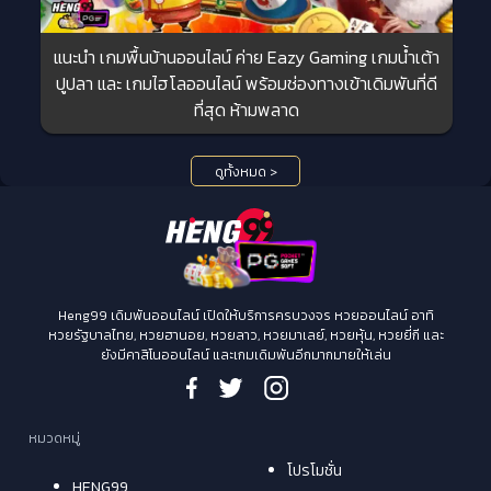
แนะนำ เกมพื้นบ้านออนไลน์ ค่าย Eazy Gaming เกมน้ำเต้า
ปูปลา และ เกมไฮโลออนไลน์ พร้อมช่องทางเข้าเดิมพันที่ดี
ที่สุด ห้ามพลาด
ดูทั้งหมด >
Heng99 เดิมพันออนไลน์ เปิดให้บริการครบวงจร หวยออนไลน์ อาทิ
หวยรัฐบาลไทย, หวยฮานอย, หวยลาว, หวยมาเลย์, หวยหุ้น, หวยยี่กี และ
ยังมีคาสิโนออนไลน์ และเกมเดิมพันอีกมากมายให้เล่น
หมวดหมู่
โปรโมชั่น
HENG99