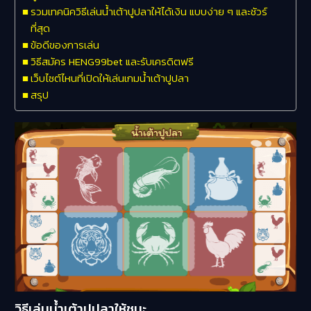
รวมเทคนิควิธีเล่นน้ำเต้าปูปลาให้ได้เงิน แบบง่าย ๆ และชัวร์
ที่สุด
ข้อดีของการเล่น
วิธีสมัคร HENG99bet และรับเครดิตฟรี
เว็บไซต์ไหนที่เปิดให้เล่นเกมน้ำเต้าปูปลา
สรุป
วิธีเล่นน้ำเต้าปูปลาให้ชนะ