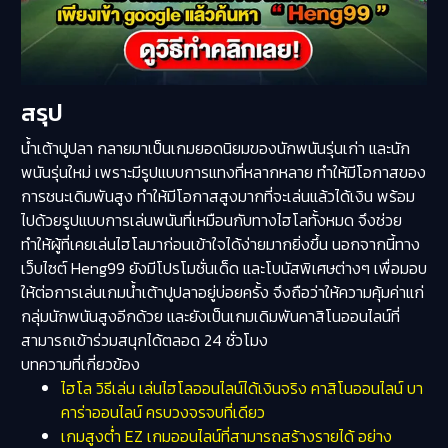
สรุป
น้ำเต้าปูปลา กลายมาเป็นเกมยอดนิยมของนักพนันรุ่นเก่า และนัก
พนันรุ่นใหม่ เพราะมีรูปแบบการแทงที่หลากหลาย ทำให้มีโอกาสของ
การชนะเดิมพันสูง ทำให้มีโอกาสสูงมากที่จะเล่นแล้วได้เงิน พร้อม
ไปด้วยรูปแบบการเล่นพนันที่เหมือนกับทางไฮโลทั้งหมด จึงช่วย
ทำให้ผู้ที่เคยเล่นไฮโลมาก่อนเข้าใจได้ง่ายมากยิ่งขึ้น นอกจากนี้ทาง
เว็บไซต์ Heng99 ยังมีโปรโมชั่นเด็ด และโบนัสพิเศษต่างๆ เพื่อมอบ
ให้ต่อการเล่นเกมน้ำเต้าปูปลาอยู่บ่อยครั้ง จึงถือว่าให้ความคุ้มค่าแก่
กลุ่มนักพนันสูงอีกด้วย และยังเป็นเกมเดิมพันคาสิโนออนไลน์ที่
สามารถเข้าร่วมสนุกได้ตลอด 24 ชั่วโมง
บทความที่เกี่ยวข้อง
ไฮโล วิธีเล่น เล่นไฮโลออนไลน์ได้เงินจริง คาสิโนออนไลน์ บา
คาร่าออนไลน์ ครบวงจรจบที่เดียว
เกมสูงต่ำ EZ เกมออนไลน์ที่สามารถสร้างรายได้ อย่าง