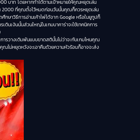
อ 5000 บาท โดยหากทำได้ตามเป้าหมายให้คุณหยุดเล่น
ณ 2000 ที่คุณตั้งไว้หมดก่อนวันนั้นคุณก็ควรหยุดเล่น
ศึกษาวิธีการอ่านเค้าไพ่ได้จาก Google หรือในยูทูปก็
การเดินเงินนั้นส่วนใหญ่ในเกมบาคาร่าจะใช้เทคนิคการ
ย
พราะการวางเดิมพันแบบขาดสตินั้นไม่ว่าจะกับเกมไหนคุณ
ล้วคุณไม่หยุดหวังจะเอาคืนด้วยความหัวร้อนก็อาจจะส่ง