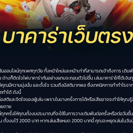
นันออนไลน์ทุกเพศทุกวัย ทั้งหน้าใหม่และหน้าเก่าที่สามารถเข้าถึงการ เดิมพ
ต่างก็ติดใจไพ่บาคาร่ากันอย่างแทบจะถอนตัวไม่ขึ้น เล่นบาคาร่าให้ได้เงินทุ
ณมีความมุ่งมั่น และตั้งใจ รวมถึงมีสติมากพอ ซึ่งเทคนิคการทำกำไรจากบาคาร่า ไ
ทำได้ ดังนี้
ดคือสติและจิตใจของผู้เล่น เพราะในบางครั้งการได้หรือเสียอาจจะทำให้คุณรู้
่ายดาย
กครั้งให้คุณตั้งงบประมาณที่จะใช้ในการวางเดิมพันต่อครั้งหรือต่อวันขึ
เช่น ตั้งงบไว้ 2000 บาท หากเล่นเสียหมด 2000 บาทนี้ คุณจะหยุดเล่นในวัน