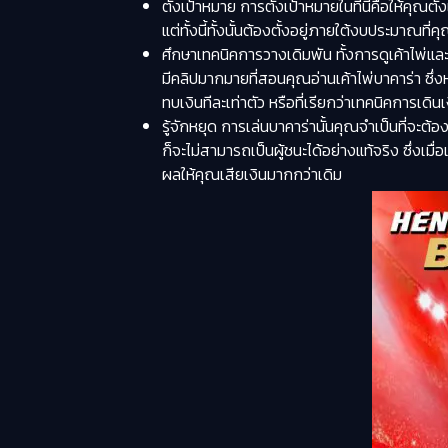
ตั้งเป้าหมาย การตั้งเป้าหมายในที่นี้คือให้ค
แต่ทั้งนี้ทั้งนั้นต้องตั้งอยู่ภายใต้งบประมาณ
ศึกษาเทคนิคการวางเดิมพัน ทั้งการดูเค้าไพ่และ
มีคลิปมากมายที่สอนคุณอ่านเค้าไพ่บาคาร่า ซึ่ง
ทบเงินทีละเท่าตัว หรือที่เรียกว่าเทคนิคการเดิ
รู้จักหยุด การเล่นบาคาร่านั้นคุณจำเป็นที่จะต
ก็จะไม่สามารถเป็นผู้ชนะได้อย่างแท้จริง ซึ่งเ
ผลให้คุณเสียเงินมากกว่าเดิม