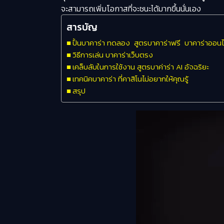
จะสามารถเพิ่มโอกาสที่จะชนะได้มากขึ้นนั่นเอง
สารบัญ
ปั้นบาคาร่า ทดลอง สูตรบาคาร่าฟรี บาคาร่าออนไ
วิธีการเล่น บาคาร่าเว็บตรง
เคล็บลับในการใช้งาน สูตรบาค่าร่า AI อัจฉริยะ
เทคนิคบาคาร่า ที่คาสิโนไม่อยากให้คุณรู้
สรุป