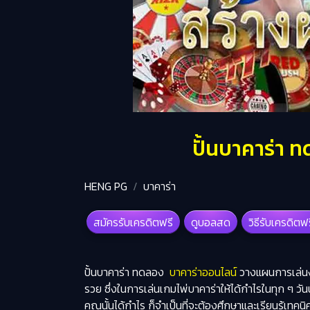
ปั้นบาคาร่า 
HENG PG
บาคาร่า
สมัครรับเครดิตฟรี
ดูบอลสด
วิธีรับเครดิตฟ
ปั้นบาคาร่า ทดลอง
บาคาร่าออนไลน์
วางแผนการเล่นง
รวย ซึ่งในการเล่นเกมไพ่บาคาร่าให้ได้กำไรในทุก ๆ วันนั
คุณนั้นได้กำไร ก็จำเป็นที่จะต้องศึกษาและเรียนรู้เทค