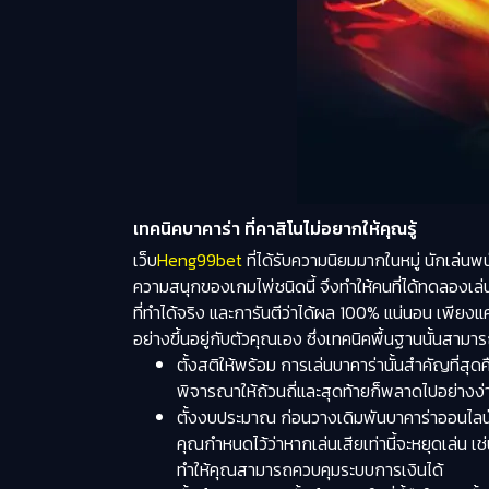
เทคนิคบาคาร่า ที่คาสิโนไม่อยากให้คุณรู้
เว็บ
Heng99bet
ที่ได้รับความนิยมมากในหมู่ นักเล่นพ
ความสนุกของเกมไพ่ชนิดนี้ จึงทำให้คนที่ได้ทดลองเล่น 
ที่ทำได้จริง และการันตีว่าได้ผล 100% แน่นอน เพียงแค่คุ
อย่างขึ้นอยู่กับตัวคุณเอง ซึ่งเทคนิคพื้นฐานนั้นสามารถ
ตั้งสติให้พร้อม การเล่นบาคาร่านั้นสำคัญที่สุ
พิจารณาให้ถ้วนถี่และสุดท้ายก็พลาดไปอย่างง
ตั้งงบประมาณ ก่อนวางเดิมพันบาคาร่าออนไลน์ทุ
คุณกำหนดไว้ว่าหากเล่นเสียเท่านี้จะหยุดเล่น 
ทำให้คุณสามารถควบคุมระบบการเงินได้