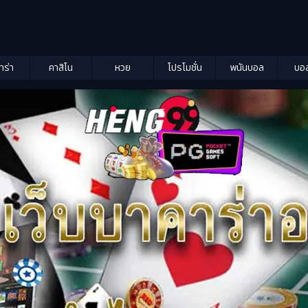
าร่า
คาสิโน
หวย
โปรโมชั่น
พนันบอล
บอ