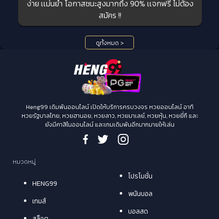
ง่าย เเม่นยำ โอกาสชนะสูงมากถึง 90% เเจกฟรี ไม่ต้อง
สมัคร !!
ดูทั้งหมด >
Heng99 เดิมพันออนไลน์ เปิดให้บริการครบวงจร หวยออนไลน์ อาทิ
หวยรัฐบาลไทย, หวยฮานอย, หวยลาว, หวยมาเลย์, หวยหุ้น, หวยยี่กี และ
ยังมีคาสิโนออนไลน์ และเกมเดิมพันอีกมากมายให้เล่น
หมวดหมู่
โปรโมชั่น
HENG99
พนันบอล
เกมส์
บอลสด
สล็อต