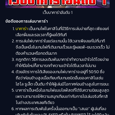
เว็บบาคาร่าอันดับ 1
ข้อดีของการเล่นบาคาร่า
บาคาร่า
เป็นเกมไพ่ในคาสิโนที่มีวิธีการเล่นง่ายที่สุด เพียงแค่
เลือกฝั่งและรอเวลาก็รู้ผลได้ทันที
การเล่นไพ่บาคาร่าในแต่ละเกมนั้น ใช้เวลาเพียงแค่ไม่กี่นาที
จึงเป็นหนึ่งในเกมไพ่ที่เดินเกมเร็วและรู้ผลแพ้-ชนะรวดเร็ว ไม่
ต้องคำนวนหรือกดดันมาก
กฎกติกา วิธีการลงเดิมพันบาคาร่าทำความเข้าใจได้โดยง่าย
ทำให้มือใหม่ก็สามารถทำความเข้าใจได้ในเวลาไม่นาน
ด้วยอัตราการได้เสียของเกมไพ่บาคาร่าจะอยู่ที่ 50:50 ซึ่ง
ถือว่าค่อนข้างสูงเมื่อเทียบกับเกมชนิดอื่นของคาสิโนเช่น
ไฮโล รูเล็ต เป็นต้น ทำให้ผู้เล่นมีโอกาศค่อนข้างสูงในการชนะ
บาคาร่าเป็นหนึ่งในเกมไพ่แบบไลฟ์สดที่ได้รับความนิยมสูงสุด
เพราะสามารถให้ความสนุกเทียบเท่ากับการไปเล่นจริงที่คาสิ
โนต่างประเทศเลยทีเดียว
หากผลการเดิมพันในครั้งนั้นออกมาเป็น “เสมอ” ผู้เล่นที่ลง
เดิมพันในฝั่งของ PLAYER หรือฝั่ง BANKER ไว้ จะได้รับเงิน