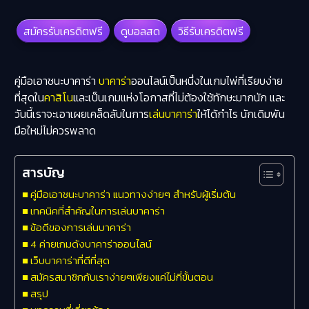
สมัครรับเครดิตฟรี
ดูบอลสด
วิธีรับเครดิตฟรี
คู่มือเอาชนะบาคาร่า
บาคาร่า
ออนไลน์เป็นหนึ่งในเกมไพ่ที่เรียบง่าย
ที่สุดใน
คาสิโน
และเป็นเกมแห่งโอกาสที่ไม่ต้องใช้ทักษะมากนัก และ
วันนี้เราจะเอาเผยเคล็ดลับในการ
เล่นบาคาร่า
ให้ได้กำไร นักเดิมพัน
มือใหม่ไม่ควรพลาด
สารบัญ
คู่มือเอาชนะบาคาร่า แนวทางง่ายๆ สำหรับผู้เริ่มต้น
เทคนิคที่สำคัญในการเล่นบาคาร่า
ข้อดีของการเล่นบาคาร่า
4 ค่ายเกมดังบาคาร่าออนไลน์
เว็บบาคาร่าที่ดีที่สุด
สมัครสมาชิกกับเราง่ายๆเพียงแค่ไม่กี่ขั้นตอน
สรุป