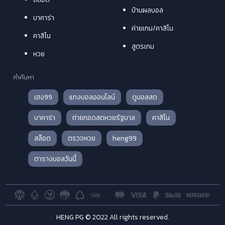
บ้านผลบอล
บาคาร่า
ค่ายเกม/คาสิโน
คาสิโน
สูตรเกม
หวย
คำค้นหา
เฮง99
แทงบอลออนไลน์
ดูบอลสด
บาคาร่า
ถ่ายทอดสดหวยรัฐบาล
คาสิโน
สล็อต
ตรวจหวย
heng99
ตารางบอลวันนี้
HENG PG © 2022 All rights reserved.