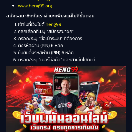
www.heng99.org
สมัครสมาชิกกับเราง่ายๆเพียงแค่ไม่กี่ขั้นตอน
เข้าไปที่เว็บไซต์
heng99
คลิกเลือกที่เมนู “สมัครสมาชิก”
กรอก/ระบุ “ชื่อเข้าระบบ” ที่ต้องการ
ตั้งรหัสผ่าน (PIN) 6 หลัก
ยืนยันตั้งรหัสผ่าน (PIN) 6 หลัก
กรอก/ระบุ “เบอร์มือถือ” และเข้าเล่นได้ทันที