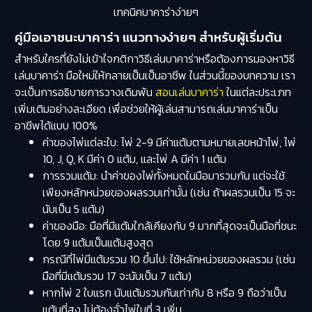
เทคนิคบาคาร่าง่ายๆ
คู่มือเอาชนะบาคาร่า แนวทางง่ายๆ สำหรับผู้เริ่มต้น
สำหรับใครที่ยังไม่เข้าใจกติกาวิธีเล่นบาคาร่าหรือต้องการมองหาวิธี
เล่นบาคาร่า มือใหม่ให้กลายเป็นเป็นอาชีพ ในส่วนนี้ของบทความ เรา
จะเป็นการอธิบายการวางเดิมพัน
สอนเล่นบาคาร่า
ในแต่ละประเภท
เพิ่มเติมอย่างละเอียด เพื่อช่วยให้ผู้เล่นสามารถเล่นบาคาร่าเป็น
อาชีพได้แบบ 100%
ค่าของไพ่แต่ละใบ: ไพ่ 2-9 มีค่าแต้มตามหมายเลขหน้าไพ่, ไพ่
10, J, Q, K มีค่า 0 แต้ม, และไพ่ A มีค่า 1 แต้ม
การรวมแต้ม: นำค่าของไพ่ทั้งหมดในมือมารวมกัน แต่จะใช้
เพียงหลักหน่วยของผลรวมเท่านั้น (เช่น ถ้าผลรวมเป็น 15 จะ
นับเป็น 5 แต้ม)
ค่าของมือ: มือที่มีแต้มใกล้เคียงกับ 9 มากที่สุดจะเป็นมือที่ชนะ
โดย 9 แต้มเป็นแต้มสูงสุด
กรณีที่ไพ่มีแต้มรวม 10 ขึ้นไป: ใช้หลักหน่วยของผลรวม (เช่น
มือที่มีแต้มรวม 17 จะนับเป็น 7 แต้ม)
หากไพ่ 2 ใบแรก นับแต้มรวมกันเท่ากับ 8 หรือ 9 ถือว่าเป็น
แต้มที่สูง ไม่ต้องจั่วไพ่ใบที่ 3 เพิ่ม