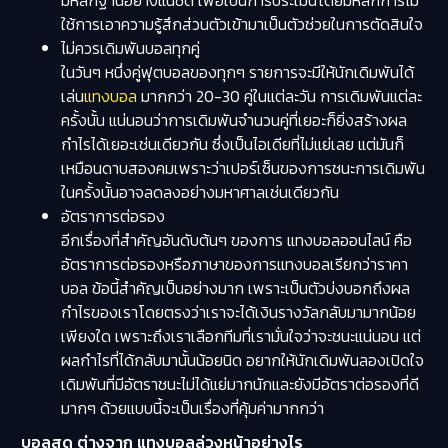
ใช้การเอาความรู้สึกส่วนตัวเข้ามาเป็นตัวช่วยในการตัดสินใจ
ไม่ควรเดิมพันบอลทุกคู่
ในวันๆ หนึ่งคู่ฟุตบอลของทุกๆ รายการจะมีให้นักเดิมพันได้
เล่น
แทงบอล
มากกว่า 20-30 คู่ในแต่ละวัน การเดิมพันแต่ละ
ครั้งนั้น แน่นอนว่าการเดิมพันจำนวนคู่ที่เยอะก็ยิ่งสร้างผล
กำไรได้เยอะเช่นเดียวกัน ซึ่งเป็นไอเดียที่ไม่แย่เลย แต่มันก็
เหมือนดาบสองคมเพราะว่าเปอร์เซ็นของการชนะการเดิมพัน
ในครั้งนั้นอาจลดลงอย่างมหาศาลเช่นเดียวกัน
อัตราการต่อรอง
อีกเรื่องที่สำคัญอันดับต้นๆ ของการ แทงบอลออนไลน์ คือ
อัตราการต่อรองหรือภาษาของการแทงบอลเรียกว่าราคา
บอล ข้อนี้สำคัญเป็นอย่างมาก เพราะเป็นตัวบ่งบอกถึงผล
กำไรของเราโดยตรงว่าเราจะได้เงินรางวัลกลับมามากน้อย
เพียงใด เพราะถึงเราเลือกทีมที่เรามั่นใจว่าจะชนะแน่นอน แต่
ผลกำไรที่ได้กลับมานั้นน้อยนิด อยากให้นักเดิมพันลองเปิดใจ
เดิมพันที่มีอัตราชนะไม่ได้แย่มากนักและยังมีอัตราต่อรองที่ดี
มากๆ ด้วยแบบนี้จะเป็นเรื่องที่คุ้มค่ามากกว่า
บอลสด ต่างจาก แทงบอลล่วงหน้าอย่างไร