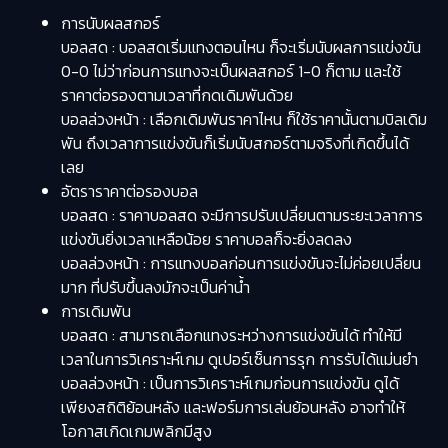
การนับผลสกอร์
บอลสด : บอลสดเริ่มแทงตอนไหน ก็จะเริ่มนับผลการแข่งขัน
0-0 ไม่ว่าก่อนการแทงจะเป็นผลสกอร์ 1-0 ก็ตาม และใช้
ราคาต่อรองตามเวลาที่กดเดิมพันด้วย
บอลล่วงหน้า : เลือกเดิมพันราคาไหน ก็ใช้ราคานั้นตามบิลเดิม
พัน ถึงเวลาการแข่งขันก็เริ่มนับสกอร์ตามจริงที่เกิดขึ้นได้
เลย
อัตราราคาต่อรองบอล
บอลสด : ราคาบอลสด จะมีการปรับเปลี่ยนตามระยะเวลาการ
แข่งขันยิ่งเวลาเหลือน้อย ราคาบอลก็จะยิ่งลดลง
บอลล่วงหน้า : การแทงบอลก่อนการแข่งขันจะไม่ค่อยเปลี่ยน
มาก ที่ปรับขึ้นลงมักจะเป็นค่าน้ำ
การเดิมพัน
บอลสด : สามารถเลือกแทงระหว่างการแข่งขันได้ ทำให้มี
เวลาในการวิเคราะห์เกม ดูเปอร์เซ็นการรุก การรับได้แม่นยำ
บอลล่วงหน้า : เป็นการวิเคราะห์เกมก่อนการแข่งขัน ดูได้
เพียงสถิติย้อนหลัง และฟอร์มการเล่นย้อนหลัง อาจทำให้
โอกาสเกิดเกมพลิกมีสูง