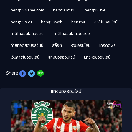
heng99Game.com
heng99guru
heng99live
heng99slot
heng99web
hengpg
คาสิโนออนไลน์
คาสิโนออนไลน์อันดับ1
คาสิโนออนไลน์เว็บตรง
ถ่ายทอดสดบอลวันนี้
สล็อต
หวยออนไลน์
เครดิตฟรี
เว็บคาสิโนออนไลน์
แทงบอลออนไลน์
แทงหวยออนไลน์
Share
แทงบอลออนไลน์