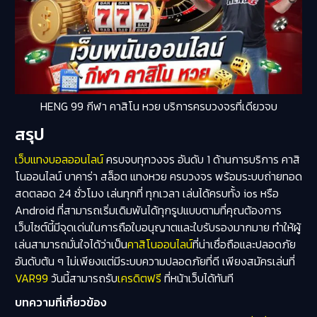
HENG 99 กีฬา คาสิโน หวย บริการครบวงจรที่เดียวจบ
สรุป
เว็บแทงบอลออนไลน์
ครบจบทุกวงจร อันดับ 1 ด้านการบริการ คาสิ
โนออนไลน์ บาคาร่า สล็อต แทงหวย ครบวงจร พร้อมระบบถ่ายทอด
สดตลอด 24 ชั่วโมง เล่นทุกที่ ทุกเวลา เล่นได้ครบทั้ง ios หรือ
Android ที่สามารถเริ่มเดิมพันได้ทุกรูปแบบตามที่คุณต้องการ
เว็บไซต์นี้มีจุดเด่นในการถือใบอนุญาตและใบรับรองมากมาย ทำให้ผู้
เล่นสามารถมั่นใจได้ว่าเป็น
คาสิโนออนไลน์
ที่น่าเชื่อถือและปลอดภัย
อันดับต้น ๆ ไม่เพียงแต่มีระบบความปลอดภัยที่ดี เพียงสมัครเล่นที่
VAR99
วันนี้สามารถรับ
เครดิตฟรี
ที่หน้าเว็บได้ทันที
บทความที่เกี่ยวข้อง