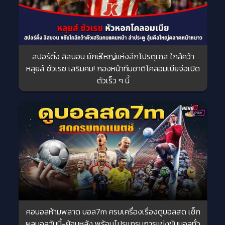
สปอร์ติ้ง ลิสบอน ยักษ์ใหญ่แห่งลีกโปรตุเกส ใกล้คว้า
หลุยส์ ซัวเรซ เสริมคม! กองหน้าทีมชาติโคลอมเบียจ่อเปิด
ตัวเร็ว ๆ นี้
คอบอลห้ามพลาด บอล7m ครบเครื่องเรื่องดูบอลสด เช็ก
ผลบอลวันนี้-ย้อนหลัง พร้อมโปรแกรมการแข่งขันบอลทั่ว