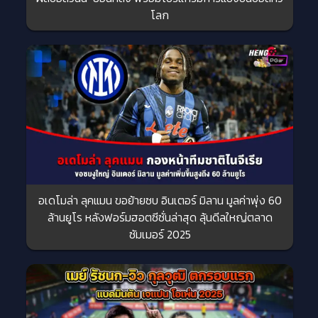
โลก
อเดโมล่า ลุคแมน ขอย้ายซบ อินเตอร์ มิลาน มูลค่าพุ่ง 60
ล้านยูโร หลังฟอร์มฮอตซีซั่นล่าสุด ลุ้นดีลใหญ่ตลาด
ซัมเมอร์ 2025