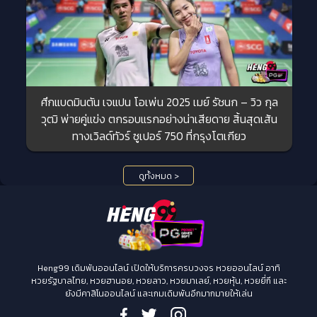
ศึกแบดมินตัน เจแปน โอเพ่น 2025 เมย์ รัชนก – วิว กุล
วุฒิ พ่ายคู่แข่ง ตกรอบแรกอย่างน่าเสียดาย สิ้นสุดเส้น
ทางเวิลด์ทัวร์ ซูเปอร์ 750 ที่กรุงโตเกียว
ดูทั้งหมด >
Heng99 เดิมพันออนไลน์ เปิดให้บริการครบวงจร หวยออนไลน์ อาทิ
หวยรัฐบาลไทย, หวยฮานอย, หวยลาว, หวยมาเลย์, หวยหุ้น, หวยยี่กี และ
ยังมีคาสิโนออนไลน์ และเกมเดิมพันอีกมากมายให้เล่น