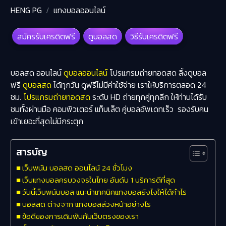
HENG PG
แทงบอลออนไลน์
สมัครรับเครดิตฟรี
ดูบอลสด
วิธีรับเครดิตฟรี
บอลสด ออนไลน์
ดูบอลออนไลน์
โปรแกรมถ่ายทอดสด ลิ้งดูบอล
ฟรี
ดูบอลสด
ได้ทุกวัน ดูฟรีไม่มีค่าใช้จ่าย เราให้บริการตลอด 24
ชม.
โปรแกรมถ่ายทอดสด
ระดับ HD ถ่ายทุกคู่ทุกลีก ให้ท่านได้รับ
ชมทั้งผ่านมือ คอมพิวเตอร์ แท็บเล็ต คู่บอลอัพเดทเร็ว รองรับคน
เข้าเยอะที่สุดไม่มีกระตุก
สารบัญ
เว็บพนัน บอลสด ออนไลน์ 24 ชั่วโมง
เว็บแทงบอลครบวงจรในไทย อันดับ 1 บริการดีที่สุด
วันนี้เว็บพนันบอล แนะนำเทคนิคแทงบอลยังไงให้ได้กำไร
บอลสด ต่างจาก แทงบอลล่วงหน้าอย่างไร
ข้อดีของการเดิมพันกับเว็บตรงของเรา