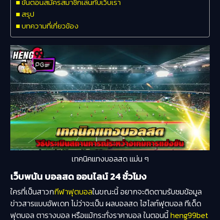
ขั้นตอนสมัครสมาชิกเล่นกับเว็บเรา
สรุป
บทความที่เกี่ยวข้อง
เทคนิคแทงบอลสด แม่น ๆ
เว็บพนัน บอลสด ออนไลน์ 24 ชั่วโมง
ใครที่เป็นสาวก
กีฬาฟุตบอล
ในขณะนี้ อยากจะติดตามรับชมข้อมูล
ข่าวสารแบบอัพเดท ไม่ว่าจะเป็น ผลบอลสด ไฮไลท์ฟุตบอล ทีเด็ด
ฟุตบอล ตารางบอล หรือแม้กระทั่งราคาบอล ในตอนนี้
heng99bet