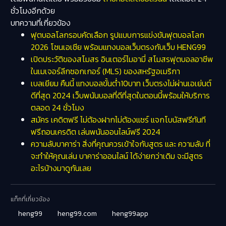
ชั่วโมงอีกด้วย
บทความที่เกี่ยวข้อง
ฟุตบอลโลกรอบคัดเลือก รูปแบบการแข่งขันฟุตบอลโลก
2026 โซนเอเชีย พร้อมแทงบอลเว็บตรงกับเว็บ HENG99
เปิดประวัติของสโมสร อินเตอร์ไมอามี่ สโมสรฟุตบอลอาชีพ
ในเมเจอร์ลีกซอกเกอร์ (MLS) ของสหรัฐอเมริกา
เบลเยียม คืนนี้ แทงบอลขั้นต่ำ10บาท เว็บตรงไม่ผ่านเอเย่นต์
ดีที่สุด 2024 เว็บพนันบอลที่ดีที่สุดในตอนนี้พร้อมให้บริการ
ตลอด 24 ชั่วโมง
สมัคร เคดิตฟรี ไม่ต้องฝากไม่ต้องแชร์ แจกโบนัสฟรีทันที
ฟรีถอนเครดิต เล่นพนันออนไลน์ฟรี 2024
ความลับบาคาร่า สิ่งที่คุณควรเข้าใจกับสูตร และ ความลับ ที่
จะทำให้คุณเล่น บาคาร่าออนไลน์ ได้ง่ายกว่าเดิม จะมีสูตร
อะไรบ้างมาดูกันเลย
แท็กที่เกี่ยวข้อง
heng99
heng99.com
heng99app