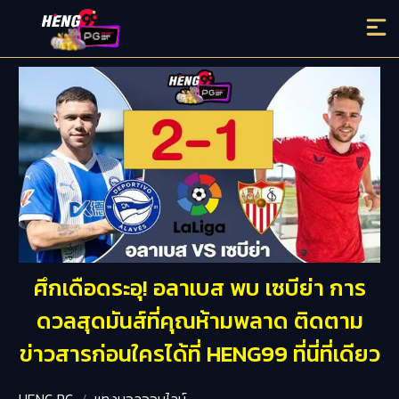
ศึกเดือดระอุ! อลาเบส พบ เซบีย่า การ
ดวลสุดมันส์ที่คุณห้ามพลาด ติดตาม
ข่าวสารก่อนใครได้ที่ HENG99 ที่นี่ที่เดียว