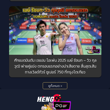
ศึกแบดมินตัน เจแปน โอเพ่น 2025 เมย์ รัชนก – วิว กุล
วุฒิ พ่ายคู่แข่ง ตกรอบแรกอย่างน่าเสียดาย สิ้นสุดเส้น
ทางเวิลด์ทัวร์ ซูเปอร์ 750 ที่กรุงโตเกียว
ดูทั้งหมด >