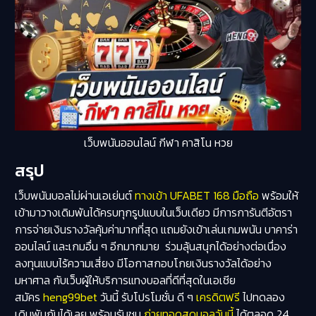
เว็บพนันออนไลน์ กีฬา คาสิโน หวย
สรุป
เว็บพนันบอลไม่ผ่านเอเย่นต์
ทางเข้า UFABET 168 มือถือ
พร้อมให้
เข้ามาวางเดิมพันได้ครบทุกรูปแบบในเว็บเดียว มีการการันตีอัตรา
การจ่ายเงินรางวัลคุ้มค่ามากที่สุด แถมยังเข้าเล่นเกมพนัน บาคาร่า
ออนไลน์ และเกมอื่น ๆ อีกมากมาย ร่วมลุ้นสนุกได้อย่างต่อเนื่อง
ลงทุนแบบไร้ความเสี่ยง มีโอกาสกอบโกยเงินรางวัลได้อย่าง
มหาศาล กับเว็บผู้ให้บริการแทงบอลที่ดีที่สุดในเอเชีย
สมัคร
heng99bet
วันนี้ รับโปรโมชั่น ดี ๆ
เครดิตฟรี
ไปทดลอง
เดิมพันกันได้เลย พร้อมรับชม
ถ่ายทอดสดบอลวันนี้
ได้ตลอด 24