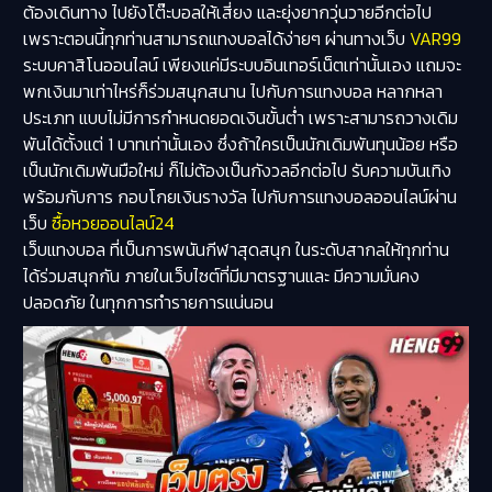
ต้องเดินทาง ไปยังโต๊ะบอลให้เสี่ยง และยุ่งยากวุ่นวายอีกต่อไป
เพราะตอนนี้ทุกท่านสามารถแทงบอลได้ง่ายๆ ผ่านทางเว็บ
VAR99
ระบบคาสิโนออนไลน์ เพียงแค่มีระบบอินเทอร์เน็ตเท่านั้นเอง แถมจะ
พกเงินมาเท่าไหร่ก็ร่วมสนุกสนาน ไปกับการแทงบอล หลากหลา
ประเภท แบบไม่มีการกำหนดยอดเงินขั้นต่ำ เพราะสามารถวางเดิม
พันได้ตั้งแต่ 1 บาทเท่านั้นเอง ซึ่งถ้าใครเป็นนักเดิมพันทุนน้อย หรือ
เป็นนักเดิมพันมือใหม่ ก็ไม่ต้องเป็นกังวลอีกต่อไป รับความบันเทิง
พร้อมกับการ กอบโกยเงินรางวัล ไปกับการแทงบอลออนไลน์ผ่าน
เว็บ
ซื้อหวยออนไลน์24
เว็บแทงบอล ที่เป็นการพนันกีฬาสุดสนุก ในระดับสากลให้ทุกท่าน
ได้ร่วมสนุกกัน ภายในเว็บไซต์ที่มีมาตรฐานและ มีความมั่นคง
ปลอดภัย ในทุกการทำรายการแน่นอน