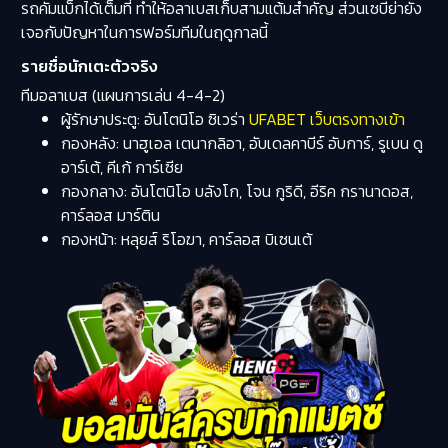
รถคัมแบ็กได้เต็มที่ ทำให้อลาเบสเก็บสามแต้มสำคัญ ส่วนเซบีย่ายัง
เจอกับปัญหาในการฟอร์มทีมในฤดูกาลนี้​
รายชื่อนักเตะตัวจริง
ทีมอลาเบส (แผนการเล่น 4-4-2)
ผู้รักษาประตู: อันโตนิโอ ซิเวร่า
UFABET เว็บตรงทางเข้า
กองหลัง: นาฮูเอล เตนากลิอา, อับเดลคาบีร์ อับการ์, รูเบน ดู
อาร์เต้, คีเก้ การ์เซีย
กองกลาง: อันโตนิโอ บลังโก, โจน กูริดี, อีริค กรานาดอส,
คาร์ลอส มาร์ติน
กองหน้า: หลุยส์ ริโอฆา, คาร์ลอส บิเซนเต้