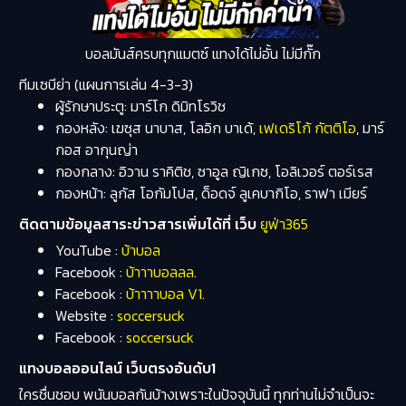
บอลมันส์ครบทุกแมตซ์ แทงได้ไม่อั้น ไม่มีกั๊ก
ทีมเซบีย่า (แผนการเล่น 4-3-3)
ผู้รักษาประตู: มาร์โก ดิมิทโรวิช
กองหลัง: เฆซุส นาบาส, โลอิก บาเด้,
เฟเดริโก้ กัตติโอ
, มาร์
กอส อากุนญ่า
กองกลาง: อิวาน ราคิติช, ซาอูล ญิเกซ, โอลิเวอร์ ตอร์เรส
กองหน้า: ลูกัส โอกัมโปส, ด็อดจ์ ลูเคบากิโอ, ราฟา เมียร์
ติดตามข้อมูลสาระข่าวสารเพิ่มได้ที่ เว็บ
ยูฟ่า365
YouTube :
บ้าบอล
Facebook :
บ้าาาบอลลล.
Facebook :
บ้าาาาบอล V1.
Website :
soccersuck
Facebook :
soccersuck
แทงบอลออนไลน์ เว็บตรงอันดับ1
ใครชื่นชอบ พนันบอลกันบ้างเพราะในปัจจุบันนี้ ทุกท่านไม่จำเป็นจะ