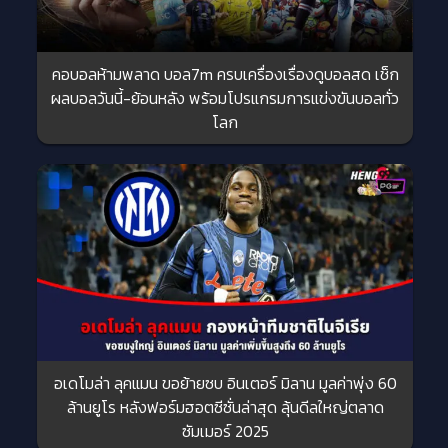
คอบอลห้ามพลาด บอล7m ครบเครื่องเรื่องดูบอลสด เช็ก
ผลบอลวันนี้-ย้อนหลัง พร้อมโปรแกรมการแข่งขันบอลทั่ว
โลก
อเดโมล่า ลุคแมน ขอย้ายซบ อินเตอร์ มิลาน มูลค่าพุ่ง 60
ล้านยูโร หลังฟอร์มฮอตซีซั่นล่าสุด ลุ้นดีลใหญ่ตลาด
ซัมเมอร์ 2025