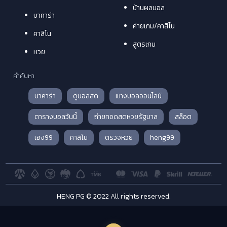
บ้านผลบอล
บาคาร่า
ค่ายเกม/คาสิโน
คาสิโน
สูตรเกม
หวย
คำค้นหา
บาคาร่า
ดูบอลสด
แทงบอลออนไลน์
ตารางบอลวันนี้
ถ่ายทอดสดหวยรัฐบาล
สล็อต
เฮง99
คาสิโน
ตรวจหวย
heng99
HENG PG © 2022 All rights reserved.