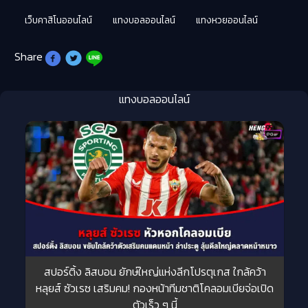
เว็บคาสิโนออนไลน์
แทงบอลออนไลน์
แทงหวยออนไลน์
Share
แทงบอลออนไลน์
สปอร์ติ้ง ลิสบอน ยักษ์ใหญ่แห่งลีกโปรตุเกส ใกล้คว้า
หลุยส์ ซัวเรซ เสริมคม! กองหน้าทีมชาติโคลอมเบียจ่อเปิด
ตัวเร็ว ๆ นี้