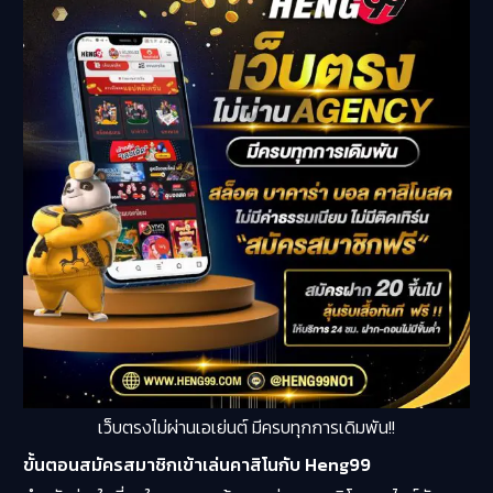
เว็บตรงไม่ผ่านเอเย่นต์ มีครบทุกการเดิมพัน!!
ขั้นตอนสมัครสมาชิกเข้าเล่นคาสิโนกับ Heng99