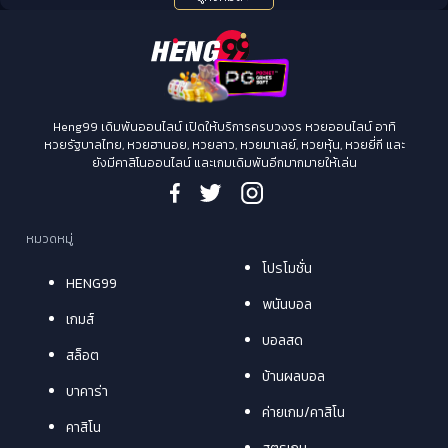
Heng99 เดิมพันออนไลน์ เปิดให้บริการครบวงจร หวยออนไลน์ อาทิ
หวยรัฐบาลไทย, หวยฮานอย, หวยลาว, หวยมาเลย์, หวยหุ้น, หวยยี่กี และ
ยังมีคาสิโนออนไลน์ และเกมเดิมพันอีกมากมายให้เล่น
หมวดหมู่
โปรโมชั่น
HENG99
พนันบอล
เกมส์
บอลสด
สล็อต
บ้านผลบอล
บาคาร่า
ค่ายเกม/คาสิโน
คาสิโน