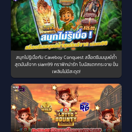
สนุกไม่รู้เบื่อกับ Caveboy Conquest สล็อตธีมมนุษย์ถ้ำ
สุดมันส์จาก siam99 กราฟิกน่ารัก โบนัสแตกกระจาย ปั่น
เพลินไม่มีสะดุด!