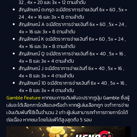
32 , 4x = 20 และ 3x = 12 ตามลำดับ
สัญลักษณ์ ตะกรุด จะมีอัตราการจ่ายเงินที่ 6x = 60 , 5x =
24 , 4x = 16 และ 3x = 8 ตามลำดับ
สัญลักษณ์ A จะมีอัตราการจ่ายเงินที่ 6x = 60 , 5x = 24 ,
4x = 16 และ 3x = 8 ตามลำดับ
สัญลักษณ์ K จะมีอัตราการจ่ายเงินที่ 6x = 60 , 5x = 24 ,
4x = 16 และ 3x = 8 ตามลำดับ
สัญลักษณ์ Q จะมีอัตราการจ่ายเงินที่ 6x = 40 , 5x = 16 ,
4x = 8 และ 3x = 4 ตามลำดับ
สัญลักษณ์ J จะมีอัตราการจ่ายเงินที่ 6x = 40 , 5x = 16 ,
4x = 8 และ 3x = 4 ตามลำดับ
สัญลักษณ์ 10 จะมีอัตราการจ่ายเงินที่ 6x = 40 , 5x = 16 ,
4x = 8 และ 3x = 4 ตามลำดับ
Gamble Feature
หากชนะการเดิมพันจะปรากฏปุ่ม Gamble ซึ่งผู้
เล่นจะได้เลือกการ์ดสีแดงหรือดำ หากผู้เล่นเลือกถูก จะทำการจ่าย
เงินเดิมพันที่ใช้เป็นจำนวน 2 เท่า ผู้เล่นสามารถทำการทายการ์ดได้
ต่อเนื่อง หากชนะโดยไม่แพ้ได้สูงสุดถึง 5 รอบ