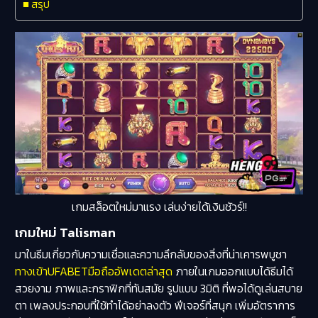
สรุป
เกมสล็อตใหม่มาแรง เล่นง่ายได้เงินชัวร์!!
เกมใหม่ Talisman
มาในธีมเกี่ยวกับความเชื่อและความลึกลับของสิ่งที่น่าเคารพบูชา
ทางเข้าUFABETมือถืออัพเดตล่าสุด
ภายในเกมออกแบบได้ธีมได้
สวยงาม ภาพและกราฟิกที่ทันสมัย รูปแบบ 3มิติ ที่พอได้ดูเล่นสบาย
ตา เพลงประกอบที่ใช้ทำได้อย่าลงตัว ฟีเจอร์ที่สนุก เพิ่มอัตราการ