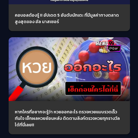
คอบอลต้องรู้ !! อัปเดต 5 อันดับนักเตะ ที่มีมูลค่าทางตลาด
สูงสุดของ อัล นาสเซอร์
หากใครที่อยากจะรู้ว่า หวยออกอะไร ตรวจหวยแบบรวดเร็ว
ทันใจ เช็กผลหวยย้อนหลัง ติดตามลิงก์ตรวจหวยทุกรางวัล
ได้ที่นี่เลย!!