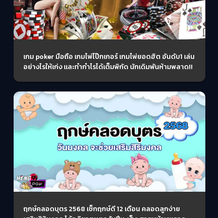
เกม poker มือถือ เกมไพ่โป๊กเกอร์ เกมไพ่ยอดฮิต อันดับ1 เล่น
อย่างไรให้เก่ง และทำกำไรได้เต็มพิกัด นักเดิมพันห้ามพลาด!!
ฤกษ์คลอดบุตร 2568 เช็กฤกษ์ดี 12 เดือน คลอดลูกง่าย