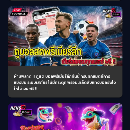
ห้ามพลาด !! ดูสด บอลพรีเมียร์ลีกคืนนี้ ครบทุกแมตซ์การ
แข่งขัน ระบบเสถียร ไม่มีกระตุก พร้อมเคล็ดลับแทงบอลยังไง
ให้ได้เงิน ฟรี !!