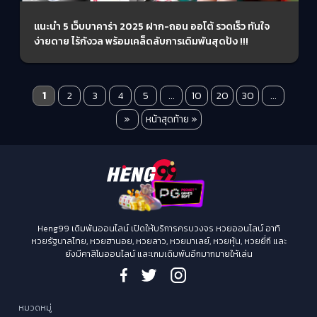
แนะนำ 5 เว็บบาคาร่า 2025 ฝาก-ถอน ออโต้ รวดเร็ว ทันใจ
ง่ายดาย ไร้กังวล พร้อมเคล็ดลับการเดิมพันสุดปัง !!!
1
2
3
4
5
...
10
20
30
...
»
หน้าสุดท้าย »
Heng99 เดิมพันออนไลน์ เปิดให้บริการครบวงจร หวยออนไลน์ อาทิ
หวยรัฐบาลไทย, หวยฮานอย, หวยลาว, หวยมาเลย์, หวยหุ้น, หวยยี่กี และ
ยังมีคาสิโนออนไลน์ และเกมเดิมพันอีกมากมายให้เล่น
หมวดหมู่