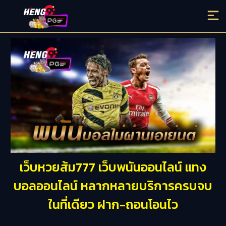
เว็บหวยส้ม777 เว็บพนันออนไลน์ แทง
บอลออนไลน์ หลากหลายบริการครบจบ
ในที่เดียว ฝาก-ถอนโอนไว