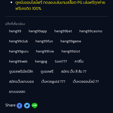
ดูหนังออนไลน์ฟรี ทดลองเล่นเกมสล็อต PG เล่นฟรีทุกค่าย
ฟรีเครดิต 100%
แท็กที่เกี่ยวข้อง
heng99
heng99app
heng99bet
heng99casino
heng99club
heng99fun
heng99game
heng99guru
heng99live
heng99slot
heng99web
hengpg
Som777
คาสิโน
ดูบอลพรีเมียร์ลีก
ดูบอลฟรี
สมัคร เว็บ สี ส้ม 77
สมัครเว็บแทงบอล
เว็บหวยgold 777
เว็บหวยออนไลน์ 77
แทงบอลสด
Share