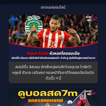
แทงบอลออนไลน์
สปอร์ติ้ง ลิสบอน ยักษ์ใหญ่แห่งลีกโปรตุเกส ใกล้คว้า
หลุยส์ ซัวเรซ เสริมคม! กองหน้าทีมชาติโคลอมเบียจ่อเปิด
ตัวเร็ว ๆ นี้