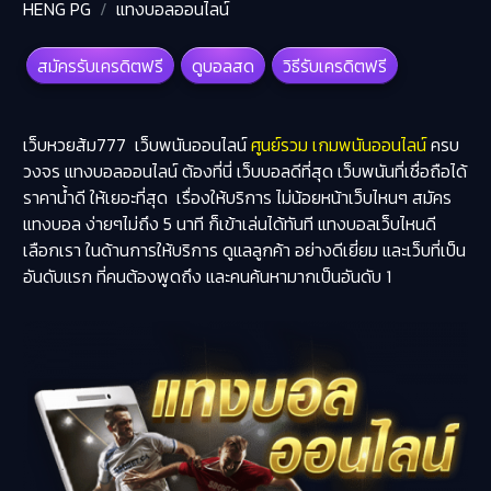
HENG PG
แทงบอลออนไลน์
สมัครรับเครดิตฟรี
ดูบอลสด
วิธีรับเครดิตฟรี
เว็บหวยส้ม777 เว็บพนันออนไลน์
ศูนย์รวม เกมพนันออนไลน์
ครบ
วงจร แทงบอลออนไลน์ ต้องที่นี่ เว็บบอลดีที่สุด เว็บพนันที่เชื่อถือได้
ราคาน้ำดี ให้เยอะที่สุด เรื่องให้บริการ ไม่น้อยหน้าเว็บไหนๆ สมัคร
แทงบอล ง่ายๆไม่ถึง 5 นาที ก็เข้าเล่นได้ทันที แทงบอลเว็บไหนดี
เลือกเรา ในด้านการให้บริการ ดูแลลูกค้า อย่างดีเยี่ยม และเว็บที่เป็น
อันดับแรก ที่คนต้องพูดถึง และคนค้นหามากเป็นอันดับ 1