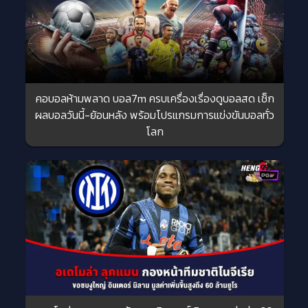
คอบอลห้ามพลาด บอล7m ครบเครื่องเรื่องดูบอลสด เช็ก
ผลบอลวันนี้-ย้อนหลัง พร้อมโปรแกรมการแข่งขันบอลทั่ว
โลก