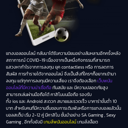
แทงบอลออนไลน์
กลับมาได้รับความนิยมอย่างล้มหลามอีกครั้งหลัง
สถาการณ์ COVID-19 เนื่องจากเป็นหนึ่งกิจกรรมที่สามารถ
แสวงหากำไรจากการลงทุน ยุค contactless หรือ การลดการ
สัมผัส การทำรายได้จากออนไลน์ จึงเป็นสิ่งที่ใครๆก็อยากเข้ามา
ลงทุน แต่ทุกการลงทุนมีความเสี่ยง เราจึงต้องเลือก
เว็บพนัน
ออนไลน์ที่มีความน่าเชื่อถือ
ทันสมัย และ มีความปลอดภัยสูง
สามารถเล่นผ่านมือถือได้ คาสิโนบนมือถือ รองรับ
ทั้ง ios และ Android สะดวก สบายและรวดเร็ว บาคาร่าขั้นต่ำ 10
บาท สำหรับคนที่มีความชื่นชอบการเดิมพันหรือการแทงบอลแล้วนั้น
บอลสเต็ป เริ่ม 2-12 คู่ มีคาสิโน ชั้นนำอย่าง
SA Gaming , Sexy
Gaming , อีกทั้งยังมี
เกมส์พนันออนไลน์
เกมส์สล็อต