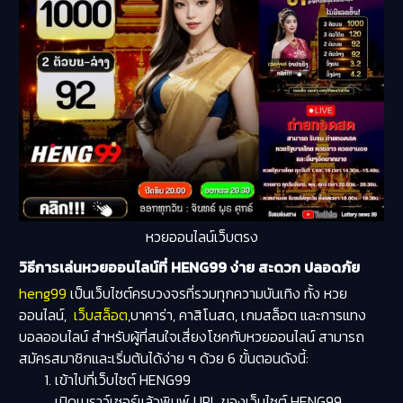
หวยออนไลน์เว็บตรง
วิธีการเล่นหวยออนไลน์ที่ HENG99 ง่าย สะดวก ปลอดภัย
heng99
เป็นเว็บไซต์ครบวงจรที่รวมทุกความบันเทิง ทั้ง
หวย
ออนไลน์
,
เว็บสล็อต
,บาคาร่า, คาสิโนสด, เกมสล็อต และการแทง
บอลออนไลน์ สำหรับผู้ที่สนใจเสี่ยงโชคกับหวยออนไลน์ สามารถ
สมัครสมาชิกและเริ่มต้นได้ง่าย ๆ ด้วย 6 ขั้นตอนดังนี้:
เข้าไปที่เว็บไซต์ HENG99
เปิดเบราว์เซอร์แล้วพิมพ์ URL ของเว็บไซต์ HENG99