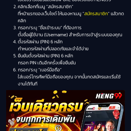
คลิกเลือกที่เมนู “สมัครสมาชิก”
ที่หน้าแรกของเว็บไซต์ ให้มองหาเมนู “
สมัครสมาชิก
” แล้วกด
คลิก
กรอก/ระบุ “ชื่อเข้าระบบ” ที่ต้องการ
ตั้งชื่อผู้ใช้งาน (Username) สำหรับการเข้าสู่ระบบของคุณ
ตั้งรหัสผ่าน (PIN) 6 หลัก
กำหนดรหัสผ่านที่ปลอดภัยและจำได้ง่าย
ยืนยันตั้งรหัสผ่าน (PIN) 6 หลัก
กรอก PIN เดิมอีกครั้งเพื่อยืนยัน
กรอก/ระบุ “เบอร์มือถือ”
ใส่เบอร์โทรศัพท์มือถือของคุณ จากนั้นกดสมัครและเริ่มใช้
งานได้ทันที