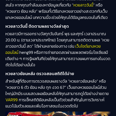
สนใจ หากคุณกำลังมองหาข้อมูลเกี่ยวกับ “
หวยลาววันนี้
” หรือ
“หวยลาว ย้อน หลัง” พร้อมทั้งวิธีแทงหวยลาวอย่างสะดวกกับเว็บ
แทงหวยออนไลน์ บทความนี้จะช่วยให้คุณได้ข้อมูลครบจบในที่เดียว
หวยลาววันนี้ ติดตามผลรางวัลล่าสุด
หวยลาวมีการออกรางวัลทุกวันจันทร์ พุธ และศุกร์ เวลาประมาณ
20.00 น. (ตามเวลาประเทศไทย) โดยคุณสามารถติดตามผล “หวย
ลาวออกวันนี้ สด” ได้ผ่านหลายช่องทาง เช่น
เว็บไซต์แทงหวย
ออนไลน์
heng99 หรือการถ่ายทอดสดผ่านแพลตฟอร์มโซเชียลมี
เดียต่าง ๆ การรู้ผลทันทีช่วยให้คุณสามารถวางแผนการแทงในงวด
ถัดไปได้อย่างมั่นใจ
หวยลาวย้อนหลัง ตรวจสอบสถิติได้ง่าย
สำหรับผู้ที่ต้องการตรวจสอบผลรางวัล “หวยลาวย้อนหลัง” หรือ
“หวยลาว 6 ตัว ย้อน หลัง ทุก งวด 67” เว็บแทงหวยออนไลน์ส่วน
ใหญ่มักมีระบบแสดงผลย้อนหลังให้คุณสามารถดูได้อย่างง่ายดาย
VAR99
การเช็คสถิติย้อนหลังเป็นตัวช่วยสำคัญในการวิเคราะห์
แนวโน้มตัวเลขและเพิ่มโอกาสชนะในงวดถัดไป