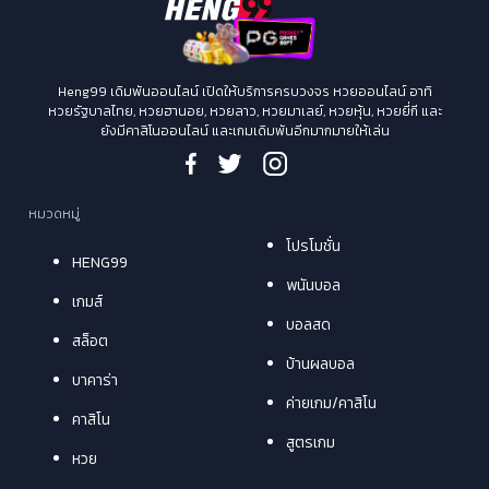
Heng99 เดิมพันออนไลน์ เปิดให้บริการครบวงจร หวยออนไลน์ อาทิ
หวยรัฐบาลไทย, หวยฮานอย, หวยลาว, หวยมาเลย์, หวยหุ้น, หวยยี่กี และ
ยังมีคาสิโนออนไลน์ และเกมเดิมพันอีกมากมายให้เล่น
หมวดหมู่
โปรโมชั่น
HENG99
พนันบอล
เกมส์
บอลสด
สล็อต
บ้านผลบอล
บาคาร่า
ค่ายเกม/คาสิโน
คาสิโน
สูตรเกม
หวย