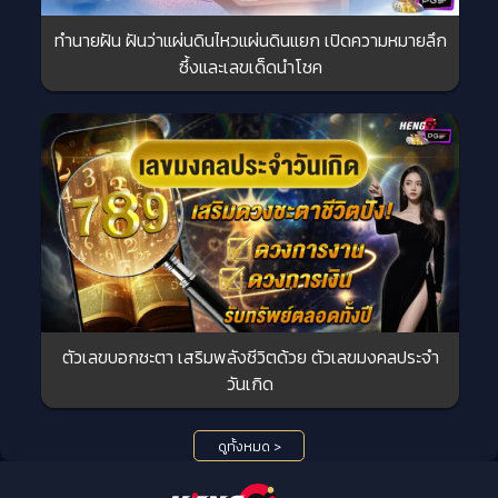
ทำนายฝัน ฝันว่าแผ่นดินไหวแผ่นดินแยก เปิดความหมายลึก
ซึ้งและเลขเด็ดนำโชค
ตัวเลขบอกชะตา เสริมพลังชีวิตด้วย ตัวเลขมงคลประจำ
วันเกิด
ดูทั้งหมด >