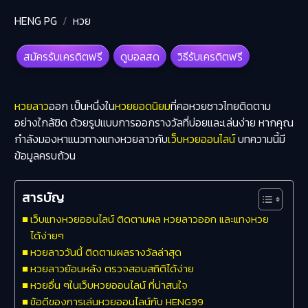
HENG PG
หวย
สมัครรับเครดิตฟรี
ดูบอลสด
วิธีรับเครดิตฟรี
หวยลาว
ออก เป็นหนึ่งใน
หวยยอดนิยม
ที่คอหวยชาวไทยติดตาม
อย่างใกล้ชิด ด้วยรูปแบบการออกรางวัลที่บ่อยและเล่นง่าย หากคุณ
กำลังมองหาแนวทางแทงหวยลาวกับ
เว็บหวยออนไลน์
บทความนี้มี
ข้อมูลครบถ้วน
สารบัญ
เว็บแทงหวยออนไลน์ ติดตามผล หวยลาวออก และแทงหวย
ได้ง่ายๆ
หวยลาววันนี้ ติดตามผลรางวัลล่าสุด
หวยลาวย้อนหลัง ตรวจสอบสถิติได้ง่าย
หวยอื่น ๆในเว็บหวยออนไลน์ ที่น่าสนใจ
ข้อดีของการเล่นหวยออนไลน์กับ HENG99