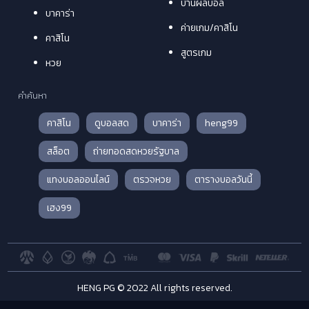
บ้านผลบอล
บาคาร่า
ค่ายเกม/คาสิโน
คาสิโน
สูตรเกม
หวย
คำค้นหา
คาสิโน
ดูบอลสด
บาคาร่า
heng99
สล็อต
ถ่ายทอดสดหวยรัฐบาล
แทงบอลออนไลน์
ตรวจหวย
ตารางบอลวันนี้
เฮง99
HENG PG © 2022 All rights reserved.