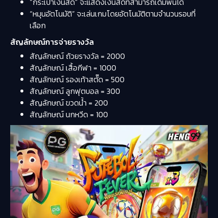
“กระเป๋าเงินสด” จะแสดงเงินสดที่สามารถเดิมพันได้
“หมุนอัตโนมัติ” จะเล่นเกมโดยอัตโนมัติตามจำนวนรอบที่
เลือก
สัญลักษณ์การจ่ายรางวัล
สัญลักษณ์ ถ้วยรางวัล = 2000
สัญลักษณ์ เสื้อกีฬา = 1000
สัญลักษณ์ รองเท้าสตั๊ด = 500
สัญลักษณ์ ลูกฟุตบอล = 300
สัญลักษณ์ ขวดน้ำ = 200
สัญลักษณ์ นกหวีด = 100