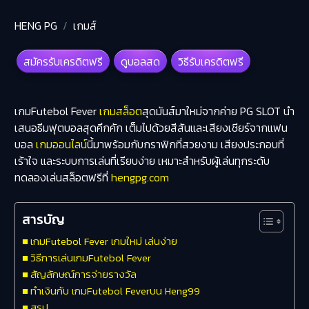
HENG PG
เกมส์
สมัครรับเครดิตฟรี
ดูบอลสด
วิธีรับเครดิตฟรี
เกมFutebol Fever
เกมสล็อต
สุดมันส์มาใหม่จากค่าย PG SLOT นำ
เสนอธีมฟุตบอลสุดคึกคัก เต็มไปด้วยสีสันและเสียงเชียร์จากแฟน
บอล
เกมออนไลน์
นี้มาพร้อมกับกราฟิกที่สวยงาม เสียงประกอบที่
เร้าใจ และระบบการเล่นที่เรียบง่าย เหมาะสำหรับผู้เล่นทุกระดับ
ทดลองเล่นสล็อตฟรีที่
hengpg.com
สารบัญ
เกมFutebol Fever เกมใหม่ เล่นง่าย
วิธีการเล่นเกมFutebol Fever
สัญลักษณ์การจ่ายรางวัล
ทำเงินกับ เกมFutebol Feverบน Heng99
สรุป