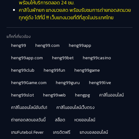
พร้อมให้บริการตลอด 24 ชม.
คาสิโนพักยก แทงมวยสด พร้อมรับชมการถ่ายทอดสดมวย
ทุกคู่ดัง ได้ที่นี่ !!! เว็บแทงมวยที่ดีที่สุดในประเทศไทย
แท็กที่เกี่ยวข้อง
heng99
heng99.com
heng99app
heng99app.com
heng99bet
heng99casino
heng99club
heng99fun
heng99game
heng99Game.com
heng99guru
heng99live
heng99slot
heng99web
hengpg
คาสิโนออนไลน์
คาสิโนออนไลน์อันดับ1
คาสิโนออนไลน์เว็บตรง
ถ่ายทอดสดบอลวันนี้
สล็อต
หวยออนไลน์
เกมFutebol Fever
เครดิตฟรี
แทงบอลออนไลน์