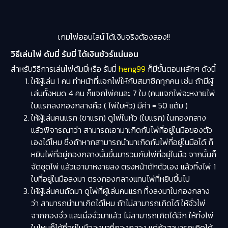
เกมไพ่ออนไลน์ ได้เงินจริงต้องลอง!!
วิธีเล่นไพ่ ดัมมี่ รัมมี่ ได้เงินชัวร์แน่นอน
สำหรับวิธีการเล่นไพ่ดัมมี่หรือ รัมมี่
heng99
ก็มีขั้นตอนหลักๆ ดังนี้
ให้ผู้เล่น 1 คน ทำหน้าที่แจกไพ่ให้กับสมาชิกทุกคน เช่น ถ้ามีผู้
เล่นทั้งหมด 4 คน ก็แจกไพ่คนละ 7 ใบ (คนแจกไพ่จะหงายไพ่
ใบแรกลงกองกลางคือ ( ไพ่ใบหัว) มีค่า = 50 แต้ม )
ให้ผู้เล่นคนแรก (ขาแรก) ดูไพ่ใบหัว (ใบแรก) ในกองกลาง
แล้วพิจารณาว่า สามารถเอามาเกิดกับไพ่ที่อยู่ในมือของตัว
เองได้ไหม ซึ่งถ้าหากสามารถนำมาเกิดกับไพ่ที่อยู่ในมือได้ ก็
หยิบไพ่ที่อยู่กองกลางนั้นขึ้นมารวมกับไพ่ที่อยู่ในมือ จากนั้นก็
จัดชุดไพ่ แล้วเอามาหงายลง ตรงหน้าตักตัวเอง แล้วทิ้งไพ่ 1
ใบที่อยู่ในมือลงมา ตรงกองกลางแทนไพ่ที่หยิบขึ้นไป
ให้ผู้เล่นคนถัดมา ดูไพ่ที่ผู้เล่นคนแรก ทิ้งลงมาในกองกลาง
ว่า สามารถนำมาเกิดได้ไหม ถ้าไม่สามารถเกิดได้ ให้จั่วไพ่
จากกองจั่ว และเมื่อจั่วมาแล้ว ไม่สามารถเกิดได้อีก ให้ทิ้งไพ่
ใบไหนก็ได้ที่อยู่ในมือลงมาที่กองกลาง แต่ถ้าสามารถเกิดได้