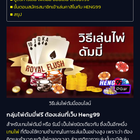
ขั้นตอนสมัครสมาชิกเข้าเล่นคาสิโนกับ HENG99
สรุป
วิธีเล่นไพ่ดัมมี่ออนไลน์
กลุ่มไพ่ดัมมี่ฟรี ต้องเล่นที่เว็บ Heng99
สำหรับเกมไพ่ดัมมี่ หรือ รัมมี่ เป็นไพ่ชนิดเดียวกัน ซึ่งเป็นอีกหนึ่ง
เกมไพ่
ที่ต้องใช้ความชำนาญในการเล่นเป็นอย่างสูง เพราะว่า ต้อง
คิดและคำนวณแต้มไพ่ตลอดเวลา ส่วนกติกาการเล่นนั้นจะมีผู้เล่น