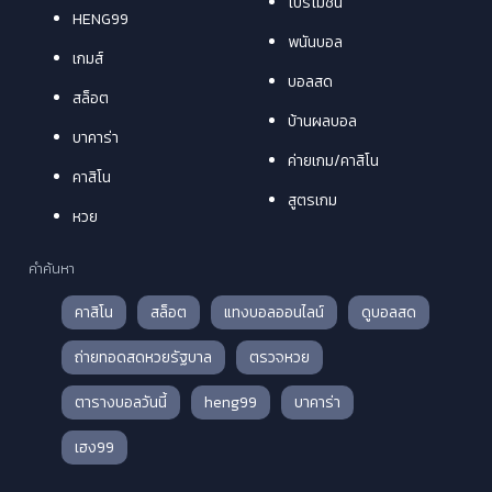
โปรโมชั่น
HENG99
พนันบอล
เกมส์
บอลสด
สล็อต
บ้านผลบอล
บาคาร่า
ค่ายเกม/คาสิโน
คาสิโน
สูตรเกม
หวย
คำค้นหา
คาสิโน
สล็อต
แทงบอลออนไลน์
ดูบอลสด
ถ่ายทอดสดหวยรัฐบาล
ตรวจหวย
ตารางบอลวันนี้
heng99
บาคาร่า
เฮง99