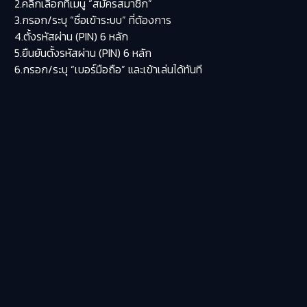
2.คลิกเลือกที่เมนู “สมัครสมาชิก”
3.กรอก/ระบุ “ชื่อเข้าระบบ” ที่ต้องการ
4.ตั้งรหัสผ่าน (PIN) 6 หลัก
5.ยืนยันตั้งรหัสผ่าน (PIN) 6 หลัก
6.กรอก/ระบุ “เบอร์มือถือ” และเข้าเล่นได้ทันที