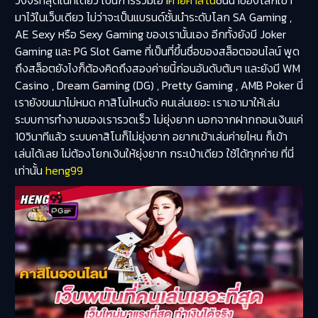
วงจรที่สุดในที่เดียว เป็นการรวมเอา
ค่ายคาสิโน
ชั้นนำของโลกเข้า
มาไว้ในเว็บเดียว ไม่ว่าจะเป็นแบรนด์ชั้นนำระดับโลก SA Gaming ,
AE Sexy หรือ Sexy Gaming ของเรานั้นเอง อีกทั้งยังมี Joker
Gaming และ PG Slot Game ที่เป็นที่ขึ้นชื่อของสล็อตออนไลน์ พูด
ถึงสล็อตยังไงก็ต้องคิดถึงสองค่ายนี้ก่อนอันดับต้นๆ และยังมี WM
Casino , Dream Gaming (DG) , Pretty Gaming , AMB Poker นี่
เรายังขนมาไม่หมด คาสิโนไหนดัง คนเล่นเยอะ เราเอามาให้เล่น
ระบบการทำงานของเรารวดเร็ว ไม่ยุ่งยาก นอกจากฝากถอนเงินแค่
10วินาทีแล้ว ระบบคาสิโนก็ไม่ยุ่งยาก อยากเข้าเล่นค่ายไหน ก็เข้า
เล่นได้เลย ไม่ต้องโยกเงินให้ยุ่งยาก กระเป๋าเดียว ใช้ได้ทุกค่าย ที่นี่
เท่านั้น
heng99