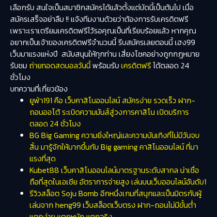
เลือกรับ สนใจเป็นสมาชิกสมัครได้แล้วตั้งแต่บัดนี้เป็นต้นไป เมื่อ
สมัครเสร็จอย่าลืม !! แจ้งทีมงานด้วยว่าต้องการรับเครดิตฟรี
เพราะเราเตรียมเครดิตฟรีไว้รอคุณเป็นที่เรียบร้อยแล้ว หากคุณ
อยากเป็นเจ้าของเครดิตฟรีจำนวนนี้ รีบสมัครเลยตอนนี้ เฮง99
เว็บมาแรงแห่งปี สนับสนุนให้ทุกท่าน เสี่ยงโชคอย่างถูกกฎหมาย
รับชม
ถ่ายทอดสดบอลวันนี้
พร้อมรับ
เครดิตฟรี
ได้ตลอด 24
ชั่วโมง
บทความที่เกี่ยวข้อง
ยูฟ่า191 คือ เว็บคาสิโนออนไลน์ สมัครง่าย รวดเร็ว ฝาก-
ถอนออโต้ ระเบิดความมันส์สู่วงการคาสิโน เปิดบริการ
ตลอด 24 ชั่วโมง
BG Big Gaming ความยิ่งใหญ่และความบันเทิงที่ไม่มีวันจบ
สิ้น มารู้จักให้มากขึ้นกับ Big gaming คาสิโนออนไลน์ ที่มา
แรงที่สุด
Kubet88 เว็บคาสิโนออนไลน์มาตรฐานระดับสากล น่าเชื่อ
ถือที่สุดในเอเชีย อัตราการจ่ายสูง เล่นบนเว็บออนไลน์อันดับ1
รีวิวสล็อต Soju Bomb อีกหนึ่งเกมที่สนุกและเป็นมิตรกับผู้
เล่นจาก heng99 เว็บสล็อตเว็บตรง ฝาก-ถอนไม่มีขั้นต่ำ
แตกง่าย แตกหนัก แตกจริง