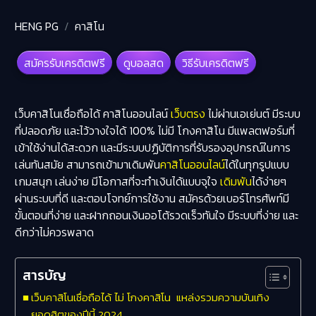
HENG PG
คาสิโน
สมัครรับเครดิตฟรี
ดูบอลสด
วิธีรับเครดิตฟรี
เว็บคาสิโนเชื่อถือได้ คาสิโนออนไลน์
เว็บตรง
ไม่ผ่านเอเย่นต์ มีระบบ
ที่ปลอดภัย และไว้วางใจได้ 100% ไม่มี โกงคาสิโน มีแพลตฟอร์มที่
เข้าใช้ง่านได้สะดวก และมีระบบปฏิบัติการที่รับรองอุปกรณ์ในการ
เล่นทันสมัย สามารถเข้ามาเดิมพัน
คาสิโนออนไลน์
ได้ในทุกรูปแบบ
เกมสนุก เล่นง่าย มีโอกาสที่จะทำเงินได้แบบจุใจ
เดิมพัน
ได้ง่ายๆ
ผ่านระบบที่ดี และตอบโจทย์การใช้งาน สมัครด้วยเบอร์โทรศัพท์มี
ขั้นตอนที่ง่าย และฝากถอนเงินออโต้รวดเร็วทันใจ มีระบบที่ง่าย และ
ดีกว่าไม่ควรพลาด
สารบัญ
เว็บคาสิโนเชื่อถือได้ ไม่ โกงคาสิโน แหล่งรวมความบันเทิง
ยอดฮิตของปีนี้ 2024