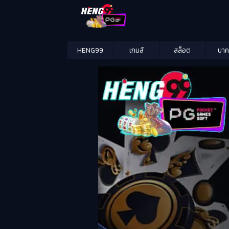
HENG99
เกมส์
สล็อต
บาค