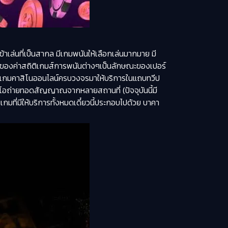
้าเล่นที่เป็นสากล มีเกมพนันให้เลือกเล่นมากมาย มี
งของค่าสถิติเกมส์การพนันต่างๆเป็นลักษณะของเปอร์
ะบบเกมคาสิโนออนไลน์ครบวงจรมาให้บริการในแถบทวีป
ิโอถ่ายทอดสัญญาณจากหลายสถานที่ (ปัจจุบันนี้มี
กมที่มีให้บริการทั้งหมดเดี๋ยวนี้ประกอบไปด้วย บาคา