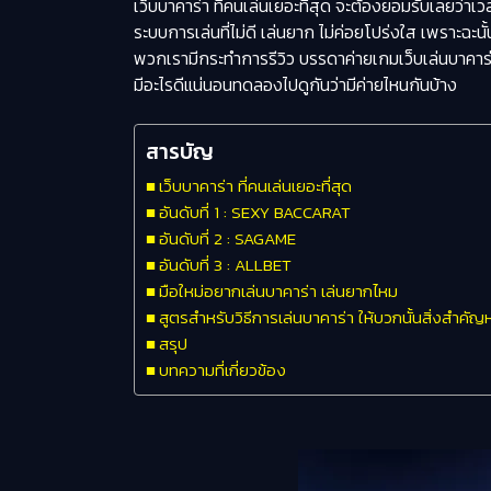
เว็บบาคาร่า ที่คนเล่นเยอะที่สุด จะต้องยอมรับเลยว่าเวล
ระบบการเล่นที่ไม่ดี เล่นยาก ไม่ค่อยโปร่งใส เพราะฉะน
พวกเรามีกระทำการรีวิว บรรดาค่ายเกมเว็บเล่นบาคาร่
มีอะไรดีแน่นอนทดลองไปดูกันว่ามีค่ายไหนกันบ้าง
สารบัญ
เว็บบาคาร่า ที่คนเล่นเยอะที่สุด
อันดับที่ 1 : SEXY BACCARAT
อันดับที่ 2 : SAGAME
อันดับที่ 3 : ALLBET
มือใหม่อยากเล่นบาคาร่า เล่นยากไหม
สูตรสำหรับวิธีการเล่นบาคาร่า ให้บวกนั้นสิ่งสำคัญ
สรุป
บทความที่เกี่ยวข้อง