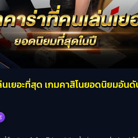
เล่นเยอะที่สุด เกมคาสิโนยอดนิยมอันด
รี