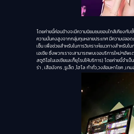
โดยค่ายนี้ค่อนข้างจะมีความนิยมชมชอบใกล้เคียงกับชั้
ความมั่นคงสูงจากกลุ่มทุนหลายประเทศ มีความปลอดภ
เซ็น เพื่อช่วยสำหรับในการวิเคราะห์แนวทางสำหรับในก
เอเชีย ซึ่งพวกเราจะสามารถพบเจอบริการใหม่ๆอัพเดท
สตูดิโอในเอเชียและก็ยุโรปให้บริการ) โดยค่ายนี้จำเป
ร่า , เสือมังกร ,รูเล็ต ,ไฮโล กำถั่ว,วงล้อมหาโชค ,เกมส