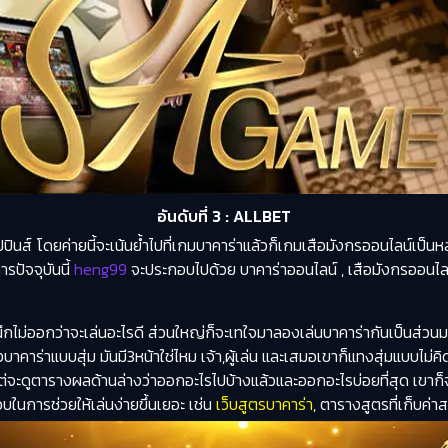
อันดับที่ 3 : ALLBET
ปินส์ โดยค่ายนี้จะเน้นย้ำไปที่เกมบาคาร่าแล้วก็เกมเสือมังกรออนไลน์เป็นหล
รปัจจุบันนี้
heng99
จะประกอบไปด้วย บาคาร่าออนไลน์ , เสือมังกรออนไล
นึกไม่ออกว่าจะเล่นอะไรดี ส่วนใหญ่ก็จะเทใจมาลองเล่นบาคาร่ากันเป็นส่วนมา
คาร่าแบบสุ่ม มันมี3หน้าใช่ไหม เจ้า,ผู้เล่น และเสมอเขาก็แทงสุ่มแบบไม่คิด
มแต่จะดูตารางผลด้านล่างว่าออกอะไรไปบ้างแล้วและออกอะไรบ่อยที่สุด เขาก็จ
บในการช่วยให้เล่นง่ายขึ้นเยอะ เช่น
เว็บสูตรบาคาร่า
, ตารางสูตรที่เก็บค่า