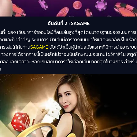
อันดับที่ 2 : SAGAME
นที่1 ของ เว็บบาคาร่าออนไลน์ที่คนเล่นสูงที่สุดโดยมาตรฐานของระบบการเข
ัยและก็ที่สำคัญ ระบบการเข้าเล่นมีการวางแบบมาให้แสดงผลลัพธ์ในเรื่อ
ารเล่นให้กับท่าน
SAGAME
นับได้ว่าเป็นผู้นำในสมัยแรกๆที่มีการนำเอาร
วงการได้จากค่ายนี้เป็นหลักไม่ว่าจะเป็นลักษณะของเกมโชว์คาสิโน สตูด
็นต้องบอกเลยว่ามีห้องเกมสดบาคาร่าให้เลือกเล่นมากที่สุดในวงการ สำหรับเ
์