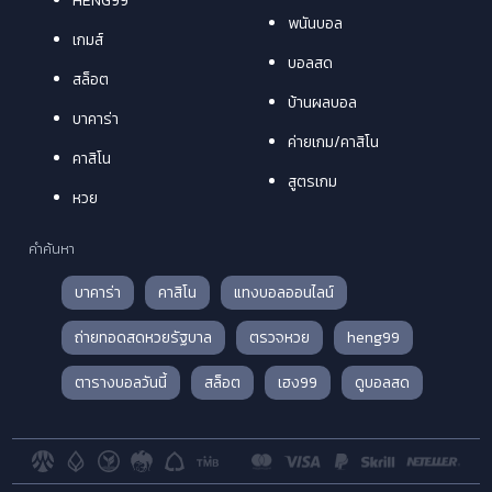
HENG99
พนันบอล
เกมส์
บอลสด
สล็อต
บ้านผลบอล
บาคาร่า
ค่ายเกม/คาสิโน
คาสิโน
สูตรเกม
หวย
คำค้นหา
บาคาร่า
คาสิโน
แทงบอลออนไลน์
ถ่ายทอดสดหวยรัฐบาล
ตรวจหวย
heng99
ตารางบอลวันนี้
สล็อต
เฮง99
ดูบอลสด