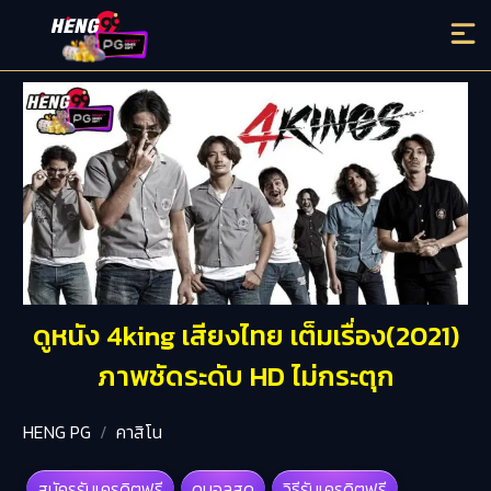
ดูหนัง 4king เสียงไทย เต็มเรื่อง(2021)
ภาพชัดระดับ HD ไม่กระตุก
HENG PG
คาสิโน
สมัครรับเครดิตฟรี
ดูบอลสด
วิธีรับเครดิตฟรี