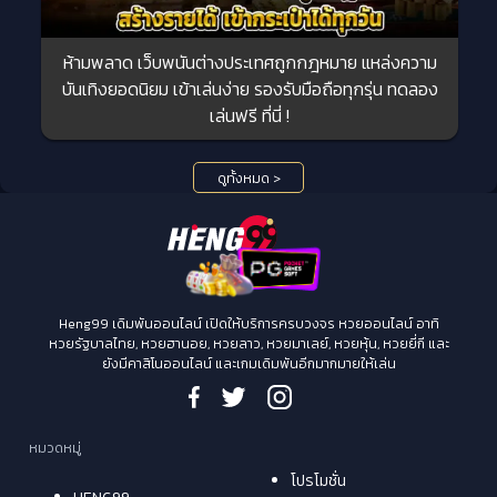
ห้ามพลาด เว็บพนันต่างประเทศถูกกฎหมาย แหล่งความ
บันเทิงยอดนิยม เข้าเล่นง่าย รองรับมือถือทุกรุ่น ทดลอง
เล่นฟรี ที่นี่ !
ดูทั้งหมด >
Heng99 เดิมพันออนไลน์ เปิดให้บริการครบวงจร หวยออนไลน์ อาทิ
หวยรัฐบาลไทย, หวยฮานอย, หวยลาว, หวยมาเลย์, หวยหุ้น, หวยยี่กี และ
ยังมีคาสิโนออนไลน์ และเกมเดิมพันอีกมากมายให้เล่น
หมวดหมู่
โปรโมชั่น