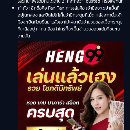
เลขหน้าไพ่รวมกันได้เกิน 21 ก็จะถือว่า ‘busted’ หรือแพ้ทันที
กำถั่ว :
อีกชื่อคือ Fan Tan การเล่นคือ เจ้ามือจะเขย่าเม็ดที่
อยู่ในกล่อง และปิดไม่ให้เห็นว่ามีกระดุมกี่เม็ด หลังจากนั้นเจ้า
มือจะเปิดถ้วยขึ้นมาแล้วเอาไม้ไผ่มานับจำนวนของเม็ดกระดุม
ที่เหลืออยู่ หากเหลือเท่าไหร่ก็จะเป็นจำนวนของแต้มที่ชนะใน
เกมนั้น