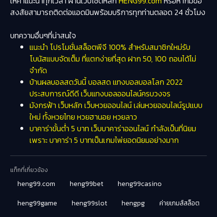
ให้คำแนะนำทุกเวลา ผ่านเว็บไซต์หลัก
HENG99.com
หรือหากมีข้อ
สงสัยสามารถติดต่อแอดมินพร้อมบริการทุกท่านตลอด 24 ชั่วโมง
บทความอื่นๆที่น่าสนใจ
แนะนำ โปรโมชั่นสล็อตพีจี 100% สำหรับสมาชิกใหม่รับ
โบนัสแบบจัดเต็ม ที่แตกง่ายที่สุด ฝาก 50, 100 ถอนได้ไม่
จำกัด
บ้านผลบอลสดวันนี้ บอลสด แทงบอลบอลโลก 2022
ประสบการณ์ดีดี เว็บแทงบอลออนไลน์ครบวงจร
มังกรฟ้า เว็บหลัก เว็บหวยออนไลน์ เล่นหวยออนไลน์รูปแบบ
ใหม่ ทั้งหวยไทย หวยฮานอย หวยลาว
บาคาร่าขั้นต่ำ 5 บาท เว็บบาคาร่าออนไลน์ กำลังเป็นที่นิยม
เพราะ บาคาร่า 5 บาทเป็นเกมไพ่ยอดนิยมอย่างมาก
แท็กที่เกี่ยวข้อง
heng99.com
heng99bet
heng99casino
heng99game
heng99slot
hengpg
ค่ายเกมส์สล็อต