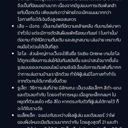
จึงเป็นที่นิยมอย่างมาก เนื่องจากมีรูปแบบการเดิมพันคล้า
ยกับป็อกเด้ง เพียงแค่เดาว่าฝ่ายใดจะมีคะแนนมากกว่า
โอกาสที่จะได้เงินจึงสูงพอสมควร
เสือ – มังกร :
เป็นเกมไพ่ที่มีความคล้ายคลึง กับเกมไพ่บาคา
ร่าทั่วไป แต่จะมีการตัดสินฝั่งแพ้หรือชนะกันแค่ 1 ใบเท่านั้น/
ต่อเกม ทำให้มีความตื่นเต้น และสนุกสนาน เล่นง่าย เหมาะกับ
คนมือไวด่วนได้เป็นที่สุด
ไฮโล :
ส่วนใหญ่ทางเว็บจะใช้ในชื่อ SicBo Online เกมไฮโล
ได้ถูกเปลี่ยนการเล่นให้มันทันสมัยขึ้น และน่าสนใจมากขึ้นใน
รูปแบบของเกมออนไลน์ แถมยังมีเงื่อนไขการเดิมพันที่มากก
ว่าการเล่นตามบ้านเราอีกด้วย ทำให้ผู้เล่นมีโอกาสทำกำไร
จากตัวเกมได้มากยิ่งขึ้นด้วย
รูเล็ต :
วิธีการเล่นที่ง่าย มีลักษณะ เป็นวงล้อเล็กๆ สีดำ-แดง
และตัวเลขกำกับ โดยจะทำการหมุน เมื่อลูกเหล็กกลมๆ ไป
หยุดที่ตัวเลขใด หรือ สีใด หากตรงกับตัวที่ผู้เล่นได้ทายไว้ ก็
จะได้รับรางวัล
แบล็คแจ็ค :
จะแข่งกันระหว่างฝั่งผู้เล่น และดีลเลอร์ ว่าไพ่
ของฝั่งไหนจะมีแต้มรวมมากกว่ากัน โดยสูงสุดที่ 21 และถ้า