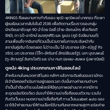
4KINGS คือผลงานการกำกับของ พุฒิ-พุฒิพงษ์ นาคทอง ที่จะพา
ผู้ชมย้อนเวลากลับไปในปี 2538 เพื่อติดตามเรื่องราวของกลุ่ม
นักเรียนอาชีวะยุค 90 นำโดย บิลลี่ (จ๋าย-อิชณน์กร พึ่งเกียรติ
รัศมี), ดา (เป้-อารักษ์ อมรศุภศิริ) และ รูแปง (ภูมิ รังษีธนานนท์)
สามเพื่อนซี้จากอินทรที่ร่วมเป็นร่วมตายในการประจันหน้ากับ
สถาบันคู่อริมาโดยตลอด ไม่ว่าจะเป็น โอ๋ ประชาชล (นัท-ณัฏฐ์ กิจ
จริต), มด ประชาชล (โจ๊ก-อัครินทร์ อัครนิธิเมธรัฐ), เอก บุรณพนธ์
(ทู-สิราษฎร์ อินทรโชติ) และ บ่าง กนก (แหลม-สมพล รุ่งพาณิชย์)
ดูหนัง 4king ประเภทเกมคาสิโนออนไลน์
สำหรับเกมในหมวดคาสิโนสด หลักๆ แล้วการเดิมพันของเรามักจะ
มีเจ้ามือคอยดำเนินการอยู่ตลอดเวลา ดังนั้นทางค่ายเกมต่างๆ
จำเป็นจำต้องทำระบบไลฟ์สดให้มีคุณภาพอย่างมาก หากมีการ
สะดุดแม้แต่นิดเดียว มันจะทำให้ความน่าเชื่อถือของตัวเกม รวมไป
ถึงตัวเว็บเอง หมดความน่าเชื่อถือทันที ทางเว็บlucabet auto ของ
เราได้นำค่ายเกมมาให้ท่านเลือกใช้งานกันหลากหลายสุดๆ แต่ละค่าย