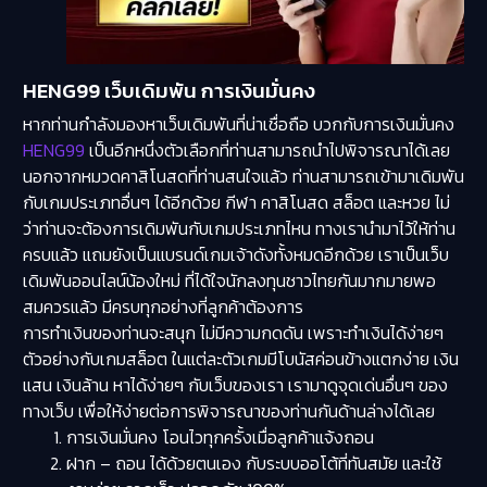
HENG99 เว็บเดิมพัน การเงินมั่นคง
หากท่านกำลังมองหาเว็บเดิมพันที่น่าเชื่อถือ บวกกับการเงินมั่นคง
HENG99
เป็นอีกหนึ่งตัวเลือกที่ท่านสามารถนำไปพิจารณาได้เลย
นอกจากหมวดคาสิโนสดที่ท่านสนใจแล้ว ท่านสามารถเข้ามาเดิมพัน
กับเกมประเภทอื่นๆ ได้อีกด้วย กีฬา คาสิโนสด สล็อต และหวย ไม่
ว่าท่านจะต้องการเดิมพันกับเกมประเภทไหน ทางเรานำมาไว้ให้ท่าน
ครบแล้ว แถมยังเป็นแบรนด์เกมเจ้าดังทั้งหมดอีกด้วย เราเป็นเว็บ
เดิมพันออนไลน์น้องใหม่ ที่ได้ใจนักลงทุนชาวไทยกันมากมายพอ
สมควรแล้ว มีครบทุกอย่างที่ลูกค้าต้องการ
การทำเงินของท่านจะสนุก ไม่มีความกดดัน เพราะทำเงินได้ง่ายๆ
ตัวอย่างกับเกมสล็อต ในแต่ละตัวเกมมีโบนัสค่อนข้างแตกง่าย เงิน
แสน เงินล้าน หาได้ง่ายๆ กับเว็บของเรา เรามาดูจุดเด่นอื่นๆ ของ
ทางเว็บ เพื่อให้ง่ายต่อการพิจารณาของท่านกันด้านล่างได้เลย
การเงินมั่นคง โอนไวทุกครั้งเมื่อลูกค้าแจ้งถอน
ฝาก – ถอน ได้ด้วยตนเอง กับระบบออโต้ที่ทันสมัย และใช้