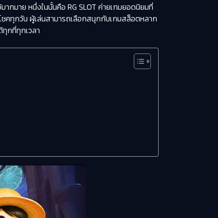
ว้มากมาย หนึ่งในนั้นคือ RG SLOT ค่ายเกมยอดนิยมที่
้นโชคทุกวัน ผู้เล่นสามารถเลือกสนุกกับเกมสล็อตหลาก
ทุกที่ทุกเวลา