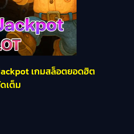
 Jackpot เกมสล็อตยอดฮิต
ัดเต็ม