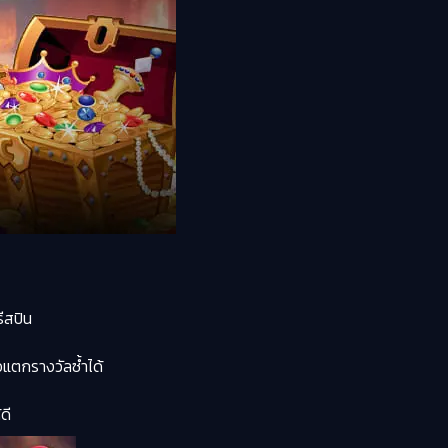
รีสปิน
ือแตกรางวัลซ้ำได้
ดี