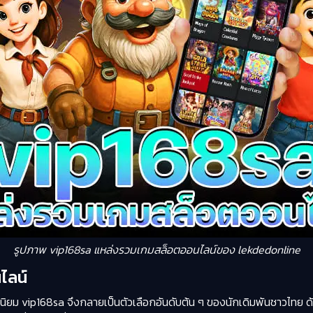
รูปภาพ vip168sa แหล่งรวมเกมสล็อตออนไลน์ของ lekdedonline
ไลน์
ดนิยม vip168sa จึงกลายเป็นตัวเลือกอันดับต้น ๆ ของนักเดิมพันชาวไ