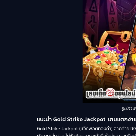
รูปภาพ
แนะนำ Gold Strike Jackpot เกมแตกง่า
Gold Strike Jackpot (แจ็คพอตทองคำ) จากค่าย RG S
ตัวเกมเล่นง่าย ไม่ซับซ้อน เหมาะทั้งมือใหม่และสายปั่