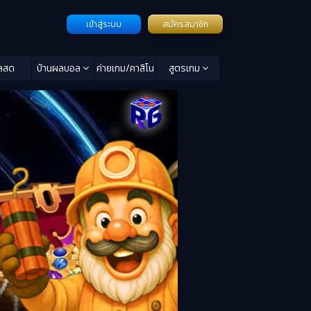
เข้าสู่ระบบ
สมัครสมาชิก
ลสด
บ้านผลบอล
ค่ายเกม/คาสิโน
สูตรเกม