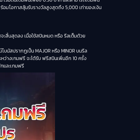
ร้อมโอกาสลุ้นรับรางวัลสูงสุดถึง 5,000 เท่าของเงิน
จะสิ้นสุดลง เมื่อใช้สปินหมด หรือ รีลเต็มด้วย
ษณ์โบนัสปรากฏเป็น MAJOR หรือ MINOR บนรีล
หว่างเกมฟรี จะได้รับ ฟรีสปินเพิ่มอีก 10 ครั้ง
ลักและเกมฟรี