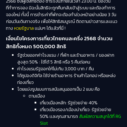
2568 ซึ่งผู้ใช้สิทธิต้อง ชำระเงินภายในเวลา 23.00 น. ของวัน
ที่ทำการจอง มิฉะนั้นสิทธิจะถูกคืนกลับเข้าสู่ระบบ และต้องทำการ
จองใหม่ ทั้งนี้ การชำระค่าที่พักจะต้องทำล่วงหน้าอย่างน้อย 3 วัน
ก่อนวันเดินทางจริง เพื่อให้สิทธิสมบูรณ์ ติดตามข่าวสารเเละเเนว
ทาง
หวยรัฐบาล
เเม่นๆ ได้เเล้วที่นี่ !
เงื่อนไขโครงการเที่ยวไทยคนละครึ่ง 2568 จำนวน
สิทธิทั้งหมด 500,000 สิทธิ
รัฐช่วยออกค่าโรงแรม / ที่พัก และร้านอาหาร / ของฝาก
สูงสุด 50% : ใช้ได้ 5 สิทธิ หรือ 5 คืนต่อคน
ค่าโรงแรมรัฐออกให้ไม่เกิน 3,000 บาท / คืน
ได้คูปองดิจิทัล ใช้จ่ายร้านอาหาร ร้านค้าโอทอป หรือแหล่ง
ท่องเที่ยว
โดยแบ่งรูปแบบการสนับสนุนออกเป็น 2 แบบ คือ
ตามเมือง
เที่ยวเมืองหลัก: รัฐช่วยจ่าย 40%
เที่ยวเมืองรอง/เมืองน่าเที่ยว: รัฐช่วยจ่าย
50% เเละคุณสามารถ
สัมผัสความสนุกได้ที่ RG
Slot