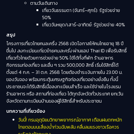
ตามวันเดินทาง
เที่ยววันธรรมดา (จันทร์–ศุกร์): รัฐช่วยจ่าย
50%
เที่ยววันหยุด/เสาร์-อาทิตย์: รัฐช่วยจ่าย 40%
สรุป
โครงการเที่ยวไทยคนละครึ่ง 2568 เปิดโอกาสให้คนไทยอายุ 18 ปี
ขึ้นไป
ลงทะเบียนเที่ยวไทยคนละครึ่ง
ผ่านแอป Thai ID เพื่อรับสิทธิ์
เที่ยวทั่วไทยด้วยการช่วยจ่าย 50% ใช้ได้ทั้งที่พัก ร้านอาหาร
กิจกรรมท่องเที่ยว และอื่น ๆ รวม 500,000 สิทธิ์ เริ่มใช้สิทธิ์ได้
ตั้งแต่ 4 ก.ค. – 31 ต.ค. 2568 โดยต้องชำระเงินภายใน 23.00 น.
ของวันจอง พร้อมกระตุ้นเศรษฐกิจท่องเที่ยวอย่างยั่งยืน ทั้งนี้
ประชาชนจะได้รับสิทธิ์เมื่อลงทะเบียนสำเร็จ และใช้จ่ายในโรงแรม
ร้านอาหาร หรือ สถานที่ท่องเที่ยว ได้ทุกจังหวัดทั่วประเทศ ยกเว้น
จังหวัดตามทะเบียนบ้านของผู้ใช้สิทธิ์สำหรับประชาชน
บทความที่เกี่ยวข้อง
วันนี้! กรมอุตุนิยมวิทยาพยากรณ์อากาศ เตือนฝนตกหนัก
ไทยตอนบนเสี่ยงน้ำท่วมฉับพลัน คลื่นลมแรงชาวเรือควร
ระวังฝนฟ้าคะนอง