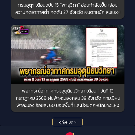
กรมอุตุฯ เตือนฉบับ 15 “พายุวิภา” อ่อนกำลังเป็นหย่อม
ความกดอากาศต่ำ กดดัน 27 จังหวัด ฝนตกหนัก ลมแรง!!
พยากรณ์อากาศกรมอุตุนิยมวิทยา เตือน !! วันที่ 13
กรกฎาคม 2568 ฝนฟ้าคะนองถล่ม 39 จังหวัด กทม.มีฝน
ฟ้าคะนอง ร้อยละ 60 ของพื้นที่ และมีฝนตกหนักบางแห่ง
ดูทั้งหมด >