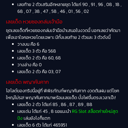
เลขท้าย 2 ตัวเสริมอีกหลายชุด ได้แก่ 90 , 91 , 96 , 08 , 18 ,
68 , 07 , 38 , 47 , 58 , 46 , 01 , 56 , 02
เลขเด็ด หวยซองถล่มเจ้ามือ
ชุดเลขเด็ดที่หวยซองถล่มเจ้ามือนำเสนอในงวดนี้ บอกเลยว่าคัดมา
เพื่อเอาใจคอหวยโดยเฉพาะ มีทั้งเลขท้าย 2 ตัวและ 3 ตัวดังนี้
วางบน คือ 6
เลขเด็ด 3 ตัว คือ 568
เลขเด็ด 2 ตัว คือ 60, 68
วางล่าง คือ 0
เลขเด็ด 2 ตัว คือ 03, 07
เลขเด็ด พญาคันคาก
ไฮไลต์ของทริปนี้อยู่ที่ พิพิธภัณฑ์พญาคันคาก งวดต้นฝน แต่โชค
ใหญ่ไม่รอ! พญาคันคากมาพร้อมเลขเด็ด บั้งไฟขึ้นตรงเวลาเป๊ะ!
เลขเด็ด 2 ตัว ได้แก่ 85 , 86 , 87 , 89 , 88
เลขเด่น ได้แก่ 45 , 8 ขอแนะนำ
RG Slot สล็อตค่ายใหม่สุด
ปัง
เล่นยังไงก็แตก
เลขเด็ด 6 ตัว ได้แก่ 465951