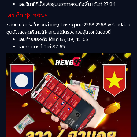
เลขวินาทีที่บั้งไฟอยู่บนอากาศจนถึงพื้น ได้แก่ 27.84
เลขเด็ด ดุ่ย ภรัญฯ
กลับมาอีกครั้งในงวดสำคัญ 1 กรกฎาคม 2568 2568 พร้อมปล่อย
ชุดตัวเลขสุดพิเศษให้คอหวยได้ตรวจหวยลุ้นโชคในช่วงนี้
เลขท้ายสองตัว ได้แก่ 87, 89, 45, 65
เลขขีดแดง ได้แก่ 87, 65