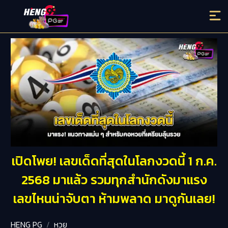
เปิดโพย! เลขเด็ดที่สุดในโลกงวดนี้ 1 ก.ค.
2568 มาแล้ว รวมทุกสำนักดังมาแรง
เลขไหนน่าจับตา ห้ามพลาด มาดูกันเลย!
HENG PG
หวย