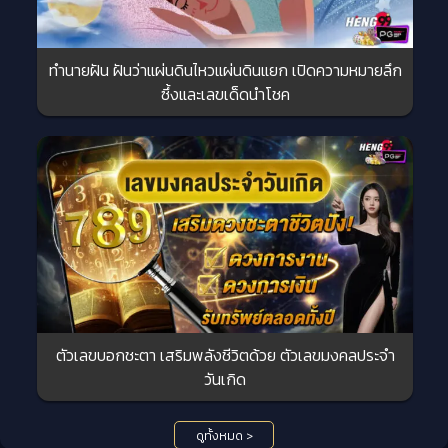
ทำนายฝัน ฝันว่าแผ่นดินไหวแผ่นดินแยก เปิดความหมายลึก
ซึ้งและเลขเด็ดนำโชค
ตัวเลขบอกชะตา เสริมพลังชีวิตด้วย ตัวเลขมงคลประจำ
วันเกิด
ดูทั้งหมด >