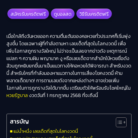
สมัครรับเครดิตฟรี
ดูบอลสด
วิธีรับเครดิตฟรี
เมื่อใกล้ถึงวันหวยออก ความตื่นเต้นของคอหวยทั่วประเทศก็เริ่มพุ่ง
สูงขึ้น โดยเฉพาะผู้ที่กำลังตามหา
เลขเด็ดที่สุดในโลกงวดนี้
เพื่อ
เพิ่มโอกาสถูกรางวัลใหญ่ ไม่ว่าจะเป็นเลขจากข่าวดัง เหตุการณ์
แปลก ๆ ความฝัน พญานาค งู หรือเลขเด็ดจากสำนักใบ้หวยชื่อดัง
ล้วนถูกหยิบยกขึ้นมาเป็นแนวทางให้คอหวยได้พิจารณา สำหรับงวด
นี้ สำหรับใครที่กำลังมองหาแนวทางในการเสี่ยงโชคงวดนี้ ห้าม
พลาดเด็ดขาด! การตามเลขดังจากแหล่งต่างๆ อาจช่วยเพิ่ม
โอกาสในการถูกรางวัลได้มากขึ้น เตรียมตัวให้พร้อมรับโชคใหญ่ใน
หวยรัฐบาล
งวดวันที่ 1 กรกฎาคม 2568 ที่จะถึงนี้
สารบัญ
แม่น้ำหนึ่ง เลขเด็ดที่สุดในโลกงวดนี้