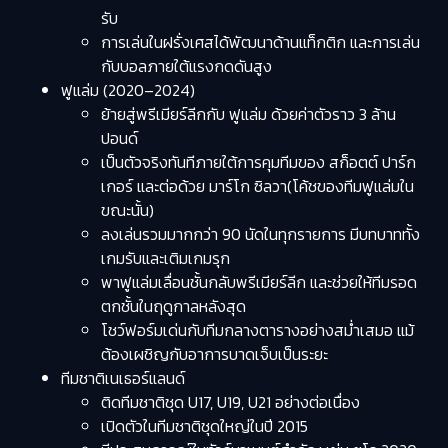
รับ
การเล่นในฝรั่งเศสได้พัฒนาด้านแท็กติก และการเล่น
กับบอลภายใต้แรงกดดันสูง
ฟูแล่ม (2020–2024)
ย้ายสู่พรีเมียร์ลีกกับ ฟูแล่ม ด้วยค่าตัวราว 3 ล้าน
ปอนด์
เป็นตัวจริงทันทีภายใต้การคุมทีมของ สก็อตต์ ปาร์ก
เกอร์ และต่อด้วย มาร์โก ซิลวา(โค้ชของทีมฟูแล่มใน
ขณะนั้น)
ลงเล่นรวมมากกว่า 90 นัดในทุกรายการ มีบทบาททั้ง
เกมรับและเติมเกมรุก
พาฟูแล่มเลื่อนชั้นกลับพรีเมียร์ลีก และช่วยให้ทีมรอด
ตกชั้นในฤดูกาลหลังสุด
โชว์ฟอร์มเด่นกับทีมกลางตารางอย่างสม่ำเสมอ แม้
ต้องเผชิญกับอาการบาดเจ็บเป็นระยะ
ทีมชาติเนเธอร์แลนด์
ติดทีมชาติชุด U17, U19, U21 อย่างต่อเนื่อง
เปิดตัวในทีมชาติชุดใหญ่ในปี 2015