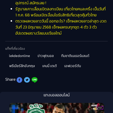
อุปกรณ์ สมัครเลย !
รัฐบาลเคาะเลื่อนเปิดลงทะเบียน เที่ยวไทยคนละครึ่ง เป็นวันที่
1 ก.ค. 68 พร้อมเปิดเงื่อนไขรับสิทธิเที่ยวสุดคุ้มทั่วไทย
ตรวจผลหวยลาววันนี้ ออกอะไร? เช็กผลหวยลาวล่าสุด งวด
วันที่ 23 มิถุนายน 2568 เช็กผลครบทุกชุด 4 ตัว 3 ตัว
อัปเดตผลรางวัลแบบเรียลไทม์
แท็กที่เกี่ยวข้อง
lekdedonline
ข่าวฟุตบอล
ทีมชาติเนเธอร์แลนด์
พรีเมียร์ลีกอังกฤษ
เคนนี่ เตเต้
เอฟเวอร์ตัน
Share
แทงบอลออนไลน์