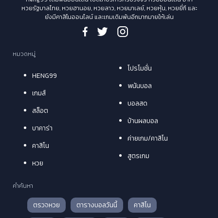
หวยรัฐบาลไทย, หวยฮานอย, หวยลาว, หวยมาเลย์, หวยหุ้น, หวยยี่กี และ
ยังมีคาสิโนออนไลน์ และเกมเดิมพันอีกมากมายให้เล่น
หมวดหมู่
โปรโมชั่น
HENG99
พนันบอล
เกมส์
บอลสด
สล็อต
บ้านผลบอล
บาคาร่า
ค่ายเกม/คาสิโน
คาสิโน
สูตรเกม
หวย
คำค้นหา
ตรวจหวย
ตารางบอลวันนี้
คาสิโน