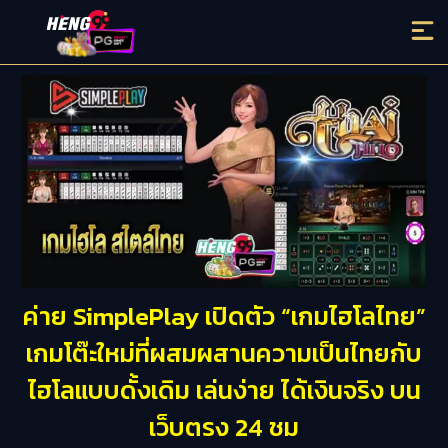
ค่าย SimplePlay เปิดตัว “เกมไฮโลไทย”
เกมโต๊ะใหม่ที่ผสมผสานความเป็นไทยกับ
ไฮโลแบบดั้งเดิม เล่นง่าย ได้เงินจริง บน
เว็บตรง 24 ชม