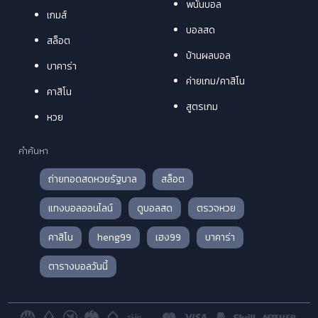
พนันบอล
เกมส์
บอลสด
สล็อต
บ้านผลบอล
บาคาร่า
ค่ายเกม/คาสิโน
คาสิโน
สูตรเกม
หวย
คำค้นหา
ถ่ายทอดสดหวยรัฐบาล
สล็อต
แทงบอลออนไลน์
ดูบอลสด
ตรวจหวย
คาสิโน
heng99
เฮง99
บาคาร่า
ตารางบอลวันนี้