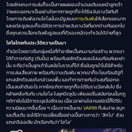
โดยลักษณะการเล่นก็จะเป็นทายผลของจำนวนแต้มบนหน้าลูกเต๋า
ว่าผลจะออกมาเป็นอย่างไรหากทายถูกก็จะได้รับเงินรางวัลทันที
โดยการเดิมพันเกมไฮโลนั้นจะมีรูปแบบ
การเดิมพัน
ให้เลือกเยอะมาก
และแต่ละรูปแบบก็จะมีอัตราการจ่ายเงินรางวัลที่แตกต่างกันออกไป
ซึ่งคุณควรเลือกเดิมพันรูปแบบที่ตัวเองถนัดจะทำเงินได้ง่ายที่สุด
ไฮโลไทยกับประวัติความเป็นมา
กำเนิดโดยชาวจีนกลุ่มหนึ่งที่ทำอาชีพเป็นคนงานก่อสร้าง พวกเขา
ได้ทำการก่ออิฐ (ดินปั้น) พร้อมกับสลักตัวเลขลงไปบนก้อนหินเหล่า
นั้น จะถือว่าเป็นลูกเต๋าในสมัยโบราณก็ได้ ซึ่งมันถูกนำไปใช้สำหรับ
การเล่นเสี่ยงทาย พร้อมกับวางเดิมพัน พวกเขาก็จะโยนก้อนอิฐที่
แกะสลักตัวเลขดังกล่าวลงพื้น และทำการทายกันว่าเลขที่ออกจะ
เป็นเลขลำดับอะไร หากใครเกิดทายถูกก็จะได้รับรางวัลกลับไป ซึ่ง
คล้ายคลึงกันกับ เกมไฮโล ในยุคปัจจุบัน เพียงแต่ในสมัยก่อนนั้นกฎ
กติกายังไม่มีการระบุแจ้งชัดเจน เมื่อเวลาผ่านไปเกมชนิดนี้ก็ได้รับ
ความนิยมมากขึ้นเรื่อย ๆ เนื่องจากเป็นเกม
VAR99
ที่เล่นง่าย สนุก
และตื่นเต้น จนได้มีการเปลี่ยนชื่ออย่างเป็นทางการว่า “สิคโป” ส่วน
แถบทวีปเอเชีย มักเรียกกันว่า“ไฮโล”