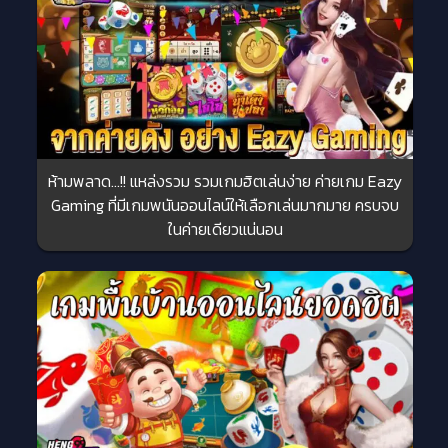
ห้ามพลาด…!! แหล่งรวม รวมเกมฮิตเล่นง่าย ค่ายเกม Eazy
Gaming ที่มีเกมพนันออนไลน์ให้เลือกเล่นมากมาย ครบจบ
ในค่ายเดียวแน่นอน