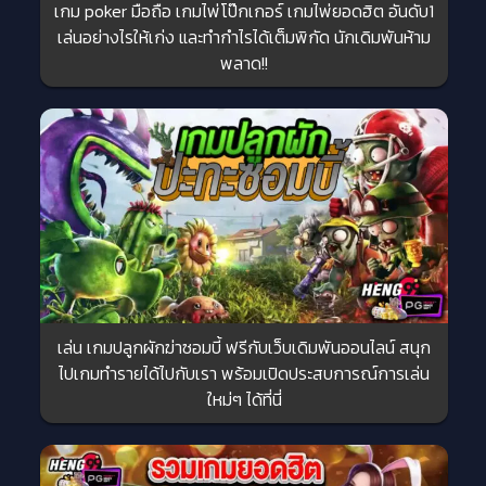
เกม poker มือถือ เกมไพ่โป๊กเกอร์ เกมไพ่ยอดฮิต อันดับ1
เล่นอย่างไรให้เก่ง และทำกำไรได้เต็มพิกัด นักเดิมพันห้าม
พลาด!!
เล่น เกมปลูกผักฆ่าซอมบี้ ฟรีกับเว็บเดิมพันออนไลน์ สนุก
ไปเกมทำรายได้ไปกับเรา พร้อมเปิดประสบการณ์การเล่น
ใหม่ๆ ได้ที่นี่