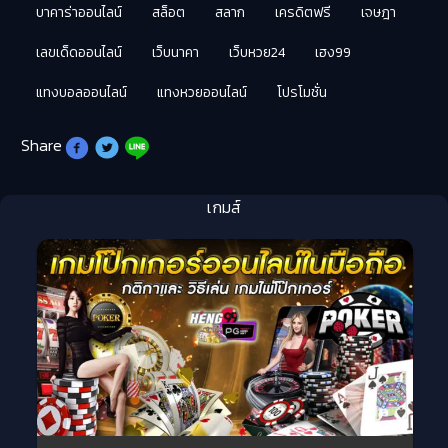
บาคาร่าออนไลน์
สล็อต
สลาก
เครดิตฟรี
เจษฎา
เลขเด็ดออนไลน์
เว็บนาคา
เว็บหวย24
เฮง99
แทงบอลออนไลน์
แทงหวยออนไลน์
โปรโมชั่น
Share
เกมส์