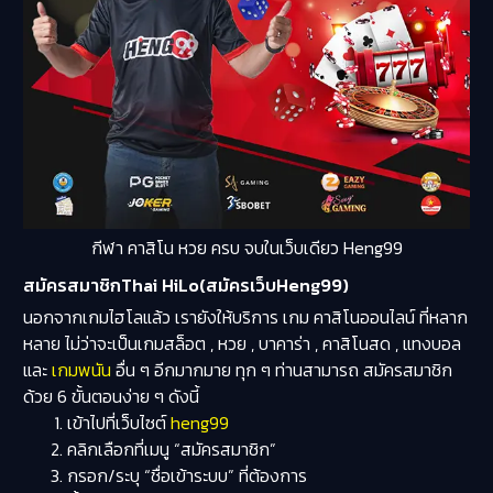
กีฬา คาสิโน หวย ครบ จบในเว็บเดียว Heng99
สมัครสมาชิกThai HiLo(สมัครเว็บHeng99)
นอกจากเกมไฮโลแล้ว เรายังให้บริการ เกม คาสิโนออนไลน์ ที่หลาก
หลาย ไม่ว่าจะเป็นเกมสล็อต , หวย , บาคาร่า , คาสิโนสด , แทงบอล
และ
เกมพนัน
อื่น ๆ อีกมากมาย ทุก ๆ ท่านสามารถ สมัครสมาชิก
ด้วย 6 ขั้นตอนง่าย ๆ ดังนี้
เข้าไปที่เว็บไซต์
heng99
คลิกเลือกที่เมนู “สมัครสมาชิก”
กรอก/ระบุ “ชื่อเข้าระบบ” ที่ต้องการ