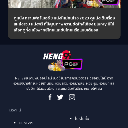
ดูหนัง ทรานฟอร์เมอร์ 3 หนังใหม่ชนโรง 2023 ดูหนังเต็มเรื่อง
แหล่งรวม หนังฟรี ที่มีคุณภาพความชัดใกล้เคียง Bluray มีให้
เลือกดูทั้งหนังพากย์ไทยและซับไทยหรือแบบเต็มจอ
Heng99 เดิมพันออนไลน์ เปิดให้บริการครบวงจร หวยออนไลน์ อาทิ
หวยรัฐบาลไทย, หวยฮานอย, หวยลาว, หวยมาเลย์, หวยหุ้น, หวยยี่กี และ
ยังมีคาสิโนออนไลน์ และเกมเดิมพันอีกมากมายให้เล่น
หมวดหมู่
โปรโมชั่น
HENG99