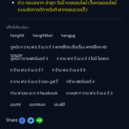
ข่าว กองสลาก ล่าสุด วันนี้ หวยออนไลน์ เว็บหวยออนไลน์
ระบบจัดการดีการรันตี ฝากถอนรวดเร็ว
แท็กที่เกี่ยวข้อง
heng99
heng99bet
hengpg
ดูหนัง ท ราน ฟ อ ร์ เม อ ร์ 3 พากย์ไทย เต็มเรื่อง พากย์ไทย HD
1080P
ดูหนัง ทรานฟอร์เมอร์ 3
ท ราน ฟ อ ร์ เม อ ร์ 3 ไม่มี โฆษณา
ท ร้าน ฟ อ ร์ เม อ ร์ 7
ท ร้าน ฟ อ ร์ เม อ ร์ 9
ท ราน ฟ อ ร์ เม อ ร์ เดอะ มูฟ วี่
ทร้าน ฟอร์เมอร์ 4
ท่าน ฟ รอม เม อ 3 Facebook
นางเอก ท ราน ฟ อ ร์ เม อ ร์ 3
เฮง99
เฮง99เบท
เฮงพีจี
Share