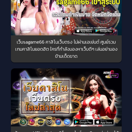
เว็บsagame66 คาสิโนเว็บตรง ไม่ผ่านเอเย่นต์ ศูนย์รวม
เกมคาสิโนยอดฮิต ใครที่กำลังมองหาเว็บดีๆ เล่นอย่ามอง
ข้ามเด็ดขาด