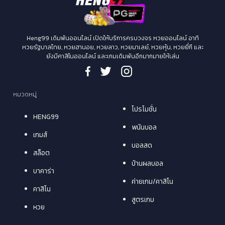
Heng99 เดิมพันออนไลน์ เปิดให้บริการครบวงจร หวยออนไลน์ อาทิ
หวยรัฐบาลไทย, หวยฮานอย, หวยลาว, หวยมาเลย์, หวยหุ้น, หวยยี่กี และ
ยังมีคาสิโนออนไลน์ และเกมเดิมพันอีกมากมายให้เล่น
หมวดหมู่
โปรโมชั่น
HENG99
พนันบอล
เกมส์
บอลสด
สล็อต
บ้านผลบอล
บาคาร่า
ค่ายเกม/คาสิโน
คาสิโน
สูตรเกม
หวย