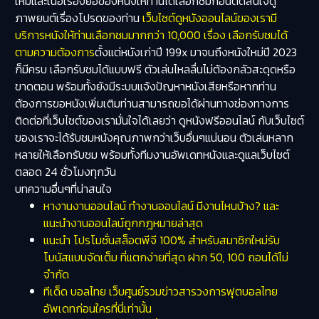
ใหม่และเนื้อเรื่องย่อของหนังให้ท่านได้เลือกชมก่อนตัดสินใจดู
ภาพยนต์เรื่องโปรดของท่าน
เว็บไซต์ดูหนังออนไลน์ของเรามี
บริการหนังให้ท่านเลือกชมมากกว่า 10,000 เรื่อง เลือกรับชมได้
ตามความต้องการ
ตั้งแต่หนังเก่าปี 199x มาจนถึงหนังใหม่ปี 2023
ก็มีครบ เลือกรับชมได้แบบฟรี ตัวเล่นไหลลื่นไม่ต้องกลัวสะดุดหรือ
ขาดตอน พร้อมทั้งยังมีระบบแจ้งปัญหาหนังเสียหรือหากท่าน
ต้องการขอหนังเพิ่มเติมท่านสามารถขอได้ผ่านทางช่องทางการ
ติดต่อที่เว็บไซต์ของเรามั่นใจได้เลยว่า ดูหนังฟรีออนไลน์ กับเว็บไซต์
ของเราจะได้รับชมหนังคุณภาพกว่าเว็บอื่นๆแน่นอน ตัวเล่นหลาก
หลายให้เลือกรับชม พร้อมทั้งทีมงานอัพเดทหนังและดูแลเว็บไซต์
ตลอด 24 ชั่วโมงทุกวัน
บทความอื่นๆที่น่าสนใจ
หางานงานออนไลน์ ทำงานออนไลน์ มีงานไหนบ้าง? และ
แนะนำงานออนไลน์ถูกกฎหมายล่าสุด
แนะนำ โปรโมชั่นสล็อตพีจี 100% สำหรับสมาชิกใหม่รับ
โบนัสแบบจัดเต็ม ที่แตกง่ายที่สุด ฝาก 50, 100 ถอนได้ไม่
จำกัด
ทีเด็ด บอลไทย เว็บศูนย์รวมข่าวสารวงการฟุตบอลไทย
อัพเดทก่อนใครที่นี่เท่านั้น