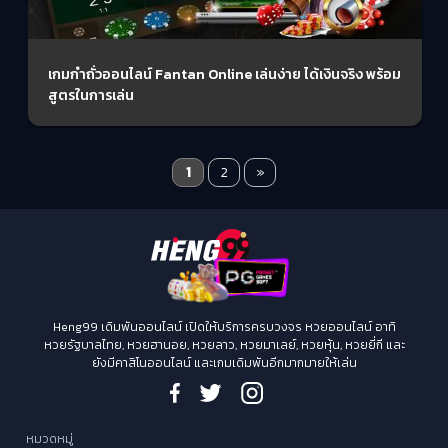
เกมกำถั่วออนไลน์ Fantan Online เล่นง่าย ได้เงินจริง พร้อม
สูตรในการเล่น
1
2
»
Heng99 เดิมพันออนไลน์ เปิดให้บริการครบวงจร หวยออนไลน์ อาทิ
หวยรัฐบาลไทย, หวยฮานอย, หวยลาว, หวยมาเลย์, หวยหุ้น, หวยยี่กี และ
ยังมีคาสิโนออนไลน์ และเกมเดิมพันอีกมากมายให้เล่น
หมวดหมู่