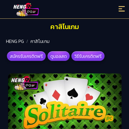
คาสิโนเกม
HENG PG
คาสิโนเกม
สมัครรับเครดิตฟรี
ดูบอลสด
วิธีรับเครดิตฟรี