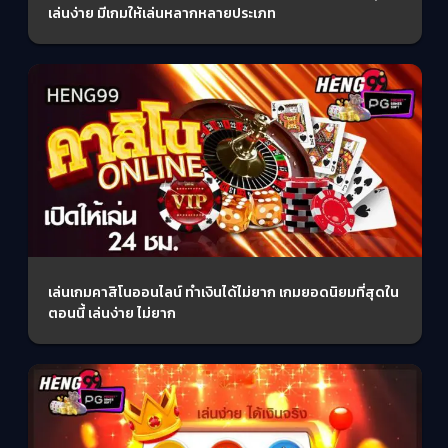
เล่นง่าย มีเกมให้เล่นหลากหลายประเภท
เล่นเกมคาสิโนออนไลน์ ทำเงินได้ไม่ยาก เกมยอดนิยมที่สุดใน
ตอนนี้ เล่นง่าย ไม่ยาก