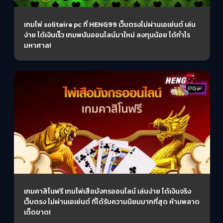
เกมไพ่ solitaire pc ที่ HENG99 เว็บตรงไม่ผ่านเอเย่นต์ เล่น
ง่าย ได้เงินเร็ว เกมพนันออนไลน์มาใหม่ ลงทุนน้อย ได้กำไร
มหาศาล!
เกมคาสิโนฟรี เกมไพ่เสือมังกรออนไลน์ เล่นง่าย ได้เงินจริง
เว็บตรง ไม่ผ่านเอเย่นต์ ที่ได้รับความนิยมมากที่สุด ห้ามพลาด
เด็ดขาด!