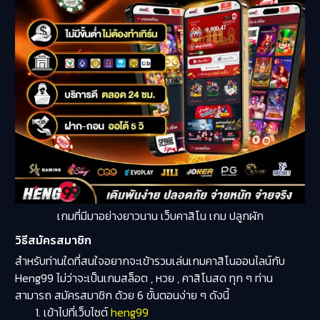
เกมที่มีมาอย่างยาวนาน เว็บคาสิโน เกม ปลูกผัก
วิธีสมัครสมาชิก
สำหรับท่านใดที่สนใจอยากจะเข้ารวมเล่นเกมคาสิโนออนไลน์กับ
Heng99 ไม่ว่าจะเป็นเกมสล็อต , หวย , คาสิโนสด ทุก ๆ ท่าน
สามารถ สมัครสมาชิก ด้วย 6 ขั้นตอนง่าย ๆ ดังนี้
เข้าไปที่เว็บไซต์
heng99