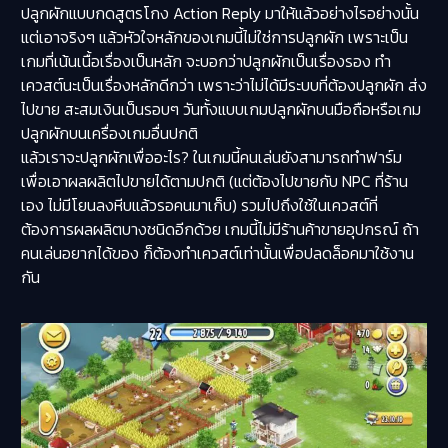
ปลูกผักแบบกดสูตรโกง Action Reply มาให้แล้วอย่างไรอย่างนั้น
แต่เอาจริงๆ แล้วหัวใจหลักของเกมนี้ไม่ใช่การปลูกผัก เพราะเป็น
เกมที่เน้นเนื้อเรื่องเป็นหลัก จะบอกว่าปลูกผักเป็นเรื่องรอง ทำ
เควสต์นะเป็นเรื่องหลักดีกว่า เพราะว่าไม่ได้มีระบบที่ต้องปลูกผัก ส่ง
ไปขาย สะสมเงินเป็นรอบๆ วันทั้งแบบเกมปลูกผักบนมือถือหรือเกม
ปลูกผักบนเครื่องเกมอื่นปกติ
แล้วเราจะปลูกผักเพื่ออะไร? ในเกมนี้คนเล่นยังสามารถทำฟาร์ม
เพื่อเอาผลผลิตไปขายได้ตามปกติ (แต่ต้องไปขายกับ NPC ที่ร้าน
เอง ไม่มีโยนลงหีบแล้วรอคนมาเก็บ) รวมไปถึงใช้ในเควสต์ที่
ต้องการผลผลิตบางชนิดอีกด้วย เกมนี้ไม่มีร้านค้าขายอุปกรณ์ ถ้า
คนเล่นอยากได้ของ ก็ต้องทำเควสต์เท่านั้นเพื่อปลดล็อคมาใช้งาน
กัน