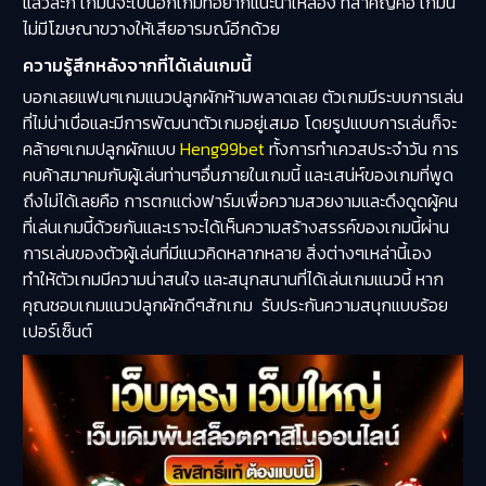
แล้วล่ะก็ เกมนี้จะเป็นอีกเกมที่อยากแนะนำให้ลอง ที่สำคัญคือ เกมนี้
ไม่มีโฆษณาขวางให้เสียอารมณ์อีกด้วย
ความรู้สึกหลังจากที่ได้เล่นเกมนี้
บอกเลยแฟนๆเกมแนวปลูกผักห้ามพลาดเลย ตัวเกมมีระบบการเล่น
ที่ไม่น่าเบื่อและมีการพัฒนาตัวเกมอยู่เสมอ โดยรูปแบบการเล่นก็จะ
คล้ายๆเกมปลูกผักแบบ
Heng99bet
ทั้งการทำเควสประจำวัน การ
คบค้าสมาคมกับผู้เล่นท่านๆอื่นภายในเกมนี้ และเสน่ห์ของเกมที่พูด
ถึงไม่ได้เลยคือ การตกแต่งฟาร์มเพื่อความสวยงามและดึงดูดผู้คน
ที่เล่นเกมนี้ด้วยกันและเราจะได้เห็นความสร้างสรรค์ของเกมนี้ผ่าน
การเล่นของตัวผู้เล่นที่มีแนวคิดหลากหลาย สิ่งต่างๆเหล่านี้เอง
ทำให้ตัวเกมมีความน่าสนใจ และสนุกสนานที่ได้เล่นเกมแนวนี้ หาก
คุณชอบเกมแนวปลูกผักดีๆสักเกม รับประกันความสนุกแบบร้อย
เปอร์เซ็นต์