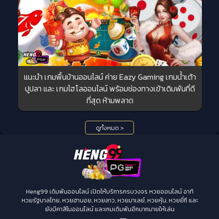
แนะนำ เกมพื้นบ้านออนไลน์ ค่าย Eazy Gaming เกมน้ำเต้า
ปูปลา และ เกมไฮโลออนไลน์ พร้อมช่องทางเข้าเดิมพันที่ดี
ที่สุด ห้ามพลาด
ดูทั้งหมด >
Heng99 เดิมพันออนไลน์ เปิดให้บริการครบวงจร หวยออนไลน์ อาทิ
หวยรัฐบาลไทย, หวยฮานอย, หวยลาว, หวยมาเลย์, หวยหุ้น, หวยยี่กี และ
ยังมีคาสิโนออนไลน์ และเกมเดิมพันอีกมากมายให้เล่น