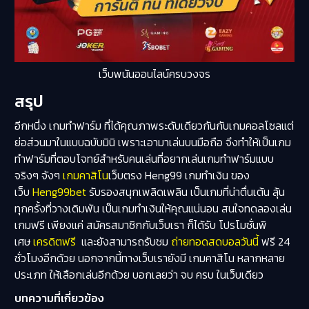
เว็บพนันออนไลน์ครบวงจร
สรุป
อีกหนึ่ง เกมทำฟาร์ม ที่ได้คุณภาพระดับเดียวกันกับเกมคอลโซลแต่
ย่อส่วนมาในแบบฉบับมินิ เพราะเอามาเล่นบนมือถือ จึงทำให้เป็นเกม
ทำฟาร์มที่ตอบโจทย์สำหรับคนเล่นที่อยากเล่นเกมทำฟาร์มแบบ
จริงๆ จังๆ
เกมคาสิโน
เว็บตรง Heng99 เกมทำเงิน ของ
เว็บ
Heng99bet
รับรองสนุกเพลิดเพลิน เป็นเกมที่น่าตื่นเต้น ลุ้น
ทุกครั้งที่วางเดิมพัน เป็นเกมทำเงินให้คุณแน่นอน สนใจทดลองเล่น
เกมฟรี เพียงแค่ สมัครสมาชิกกับเว็บเรา ก็ได้รับ โปรโมชั่นพิ
เศษ
เครดิตฟรี
และยังสามารถรับชม
ถ่ายทอดสดบอลวันนี้
ฟรี 24
ชั่วโมงอีกด้วย นอกจากนี้ทางเว็บเรายังมี เกมคาสิโน หลากหลาย
ประเภท ให้เลือกเล่นอีกด้วย บอกเลยว่า จบ ครบ ในเว็บเดียว
บทความที่เกี่ยวข้อง