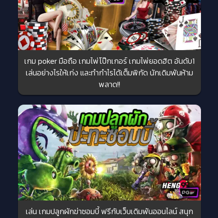
เกม poker มือถือ เกมไพ่โป๊กเกอร์ เกมไพ่ยอดฮิต อันดับ1
เล่นอย่างไรให้เก่ง และทำกำไรได้เต็มพิกัด นักเดิมพันห้าม
พลาด!!
เล่น เกมปลูกผักฆ่าซอมบี้ ฟรีกับเว็บเดิมพันออนไลน์ สนุก