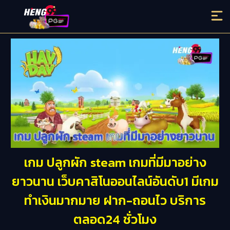
เกม ปลูกผัก steam เกมที่มีมาอย่าง
ยาวนาน เว็บคาสิโนออนไลน์อันดับ1 มีเกม
ทำเงินมากมาย ฝาก-ถอนไว บริการ
ตลอด24 ชั่วโมง