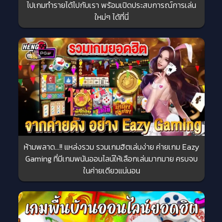
ไปเกมทำรายได้ไปกับเรา พร้อมเปิดประสบการณ์การเล่น
ใหม่ๆ ได้ที่นี่
ห้ามพลาด…!! แหล่งรวม รวมเกมฮิตเล่นง่าย ค่ายเกม Eazy
Gaming ที่มีเกมพนันออนไลน์ให้เลือกเล่นมากมาย ครบจบ
ในค่ายเดียวแน่นอน