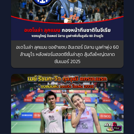
อเดโมล่า ลุคแมน ขอย้ายซบ อินเตอร์ มิลาน มูลค่าพุ่ง 60
ล้านยูโร หลังฟอร์มฮอตซีซั่นล่าสุด ลุ้นดีลใหญ่ตลาด
ซัมเมอร์ 2025