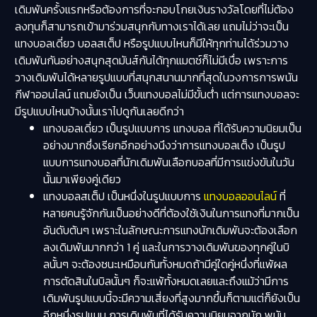
เดิมพันครั้งแรกหรือต้องการที่จะกอบโกยเงินรางวัลโดยที่ไม่ต้อง
ลงทุนก็สามารถเข้ามาร่วมสนุกกับทางเราได้เลย แถมไม่ว่าจะเป็น
แทงบอลเดี่ยว บอลสเต็ป หรือรูปแบบไหนก็มีให้ทุกท่านได้ร่วมวาง
เดิมพันกันอย่างสนุกสุดมันส์กันได้ทุกแมตช์ก็ไม่มีเบื่อ เพราะการ
วางเดิมพันได้หลายรูปแบบที่สนุกสนานมากที่สุดในวงการการพนัน
กีฬาออนไลน์ แถมยังเป็น เว็บแทงบอลไม่มีขั้นต่ํา แต่การแทงบอลจะ
มีรูปแบบไหนบ้างนั้นเราไปดูกันเลยดีกว่า
แทงบอลเดี่ยว เป็นรูปแบบการ แทงบอล ที่ได้รับความนิยมเป็น
อย่างมากซึ่งเรียกอีกอย่างนึงว่าการแทงบอลเต็ง เป็นรูป
แบบการแทงบอลที่นักเดิมพันเลือกบอลที่มีการแข่งขันในวัน
นั้นมาเพียงคู่เดียว
แทงบอลสเต็ป เป็นหนึ่งในรูปแบบการ
แทงบอลออนไลน์
ที่
หลายคนรู้จักกันเป็นอย่างดีที่ต้องใช้เงินในการแทงที่มากเป็น
อันดับต้นๆ เพราะในลักษณะการแทงนักเดิมพันจะต้องเลือก
ลงเดิมพันมากกว่า 1 คู่ และในการวางเดิมพันของทุกคู่ในบิ
ลนั้นๆ จะต้องชนะเหมือนกันทั้งหมดถ้ามีคู่ใดคู่หนึ่งที่แพ้ผล
การตัดสินในบิลนั้นๆ ก็จะแพ้ทั้งหมดเลยและถึงแม้ว่ามีการ
เดิมพันรูปแบบนี้จะมีความเสี่ยงที่สูงมากขึ้นก็ตามแต่ก็ยังเป็น
อีกหนึ่งรูปแบบ การเดิมพันที่ได้รับความนิยมจากนัก พนัน