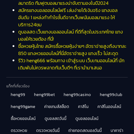
ลมาดริด ทีมฟุตบอลมาแรงน่าจับตามองในปี2024
สมัครแทงบอลออนไลน์ฟรี เล่นง่ายได้เงินจริง แทงบอล
อันดับ 1 แหล่งทำกำไรชั้นดีจากเว็บพนันบอลมาแรง ให้
บริการ24ชม
ดูบอลสด เว็บแทงบอลออนไลน์ ที่ดีที่สุดในประเทศไทย แทง
บอลให้รวยต้อง ที่นี่!
ซื้อหวยหุ้นไทย สมัครซื้อหวยหุ้นง่ายๆ อัตราจ่ายสูงถึงบาทละ
850 แทงหวยออนไลน์ที่นี่อัตราจ่ายสูง แทงเร็ว ไม่สะดุด
รีวิว heng666 พร้อมทาง เข้าสู่ระบบ เว็บเกมออนไลน์ที่ นัก
เดิมพันไม่ควรพลาดกับเว็บดีๆ ที่เรานำมาเสนอ
แท็กที่เกี่ยวข้อง
heng99
heng99bet
heng99casino
heng99club
heng99game
ค่ายเกมส์สล็อต
คาสิโน
คาสิโนออนไลน์
ซื้อหวยออนไลน์
ดูบอลสดวันนี้
ดูบอลออนไลน์
ตรวจหวย
ตรวจหวยวันนี้
ถ่ายทอดสดบอลวันนี้
บาคาร่า