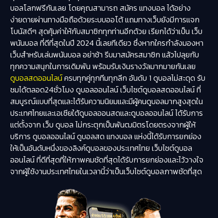
บอลโลกฟรีกันเลย โดยคุณสามารถ สมัคร แทงบอล ได้อย่าง
ง่ายดายผ่านทางมือถือด้วยระบบออโต้ แถมทางเว็บยังมีการแจก
โบนัสดีๆ สุดคุ้มค่าให้กับสมาชิกทุกท่านอีกด้วย เรียกได้ว่าเป็น เว็บ
พนันบอล ที่ดีที่สุดในปี 2024 นี้เลยทีเดียว ซึ่งหากใครกำลังมองหา
เว็บสำหรับเล่นพนันบอล อย่าช้า รีบมาสมัครสมาชิก แล้วไปลุยกับ
ทุกความสนุกในการเดิมพัน พร้อมรับเงินรางวัลมากมายกันเลย
ดูบอลสดออนไลน์
ครบทุกคู่ทุกทีมทุกลีก อันดับ 1 ดูบอลไม่สะดุด รับ
ชมได้ตลอด24ชั่วโมง ดูบอลออนไลน์ เว็บไซต์ดูบอลสดออนไลน์ ที่
สมบูรณ์แบบที่สุดและได้รับความนิยมและมีผู้คนดูบอลมากสูงสุดใน
ประเทศไทยและเอเซียใต้ดูบอลออนสดและดูบอลออนไลน์ ได้รับการ
แต่ตั้งจาก เว็บ ดูบอล ไม่กระตุกเป็นพันฒมิตรโดยตรงจากผู้ให้
บริการ ดูบอลออนไลน์ ดูบอลสด แทงบอล แห่งนี้ได้รับการยกย่อง
ให้เป็นอันดับหนึ่งของลิงค์ดูบอลของประเทศไทย เว็บไซต์ดูบอล
ออนไลน์ ที่ดีที่สุดที่ให้ภาพคมชัดที่สุดได้รับการยกย่องและไว้วางใจ
จากผู้ใช้งานประเทศไทยในเวลานี้ว่าเป็นเว็บไซต์ดูบอลภาพชัดที่สุด