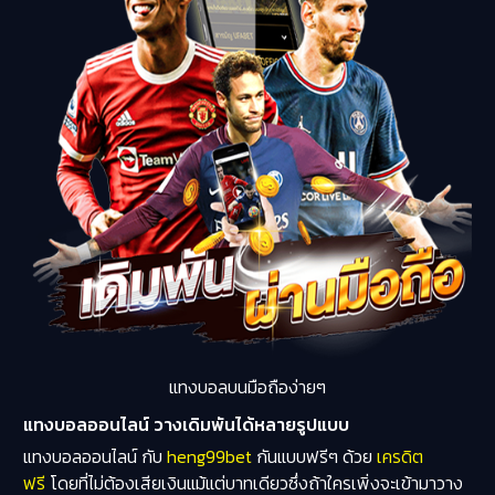
แทงบอลบนมือถือง่ายๆ
แทงบอลออนไลน์ วางเดิมพันได้หลายรูปแบบ
แทงบอลออนไลน์ กับ
heng99bet
กันแบบฟรีๆ ด้วย
เครดิต
ฟรี
โดยที่ไม่ต้องเสียเงินแม้แต่บาทเดียวซึ่งถ้าใครเพิ่งจะเข้ามาวาง