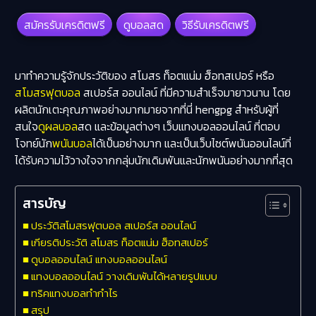
สมัครรับเครดิตฟรี
ดูบอลสด
วิธีรับเครดิตฟรี
มาทำความรู้จักประวัติของ สโมสร ท็อตแน่ม ฮ็อทสเปอร์ หรือ
สโมสรฟุตบอล
สเปอร์ส ออนไลน์ ที่มีความสำเร็จมายาวนาน โดย
ผลิตนักเตะคุณภาพอย่างมากมายจากที่นี่ hengpg สำหรับผู้ที่
สนใจ
ดูผลบอล
สด และข้อมูลต่างๆ เว็บแทงบอลออนไลน์ ที่ตอบ
โจทย์นัก
พนันบอล
ได้เป็นอย่างมาก และเป็นเว็บไซต์พนันออนไลน์ที่
ได้รับความไว้วางใจจากกลุ่มนักเดิมพันและนักพนันอย่างมากที่สุด
สารบัญ
ประวัติสโมสรฟุตบอล สเปอร์ส ออนไลน์
เกียรติประวัติ สโมสร ท็อตแน่ม ฮ็อทสเปอร์
ดูบอลออนไลน์ แทงบอลออนไลน์
แทงบอลออนไลน์ วางเดิมพันได้หลายรูปแบบ
ทริคแทงบอลทำกำไร
สรุป