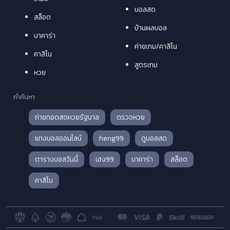
บอลสด
สล็อต
บ้านผลบอล
บาคาร่า
ค่ายเกม/คาสิโน
คาสิโน
สูตรเกม
หวย
คำค้นหา
ถ่ายทอดสดหวยรัฐบาล
ตรวจหวย
แทงบอลออนไลน์
heng99
ดูบอลสด
ตารางบอลวันนี้
เฮง99
บาคาร่า
สล็อต
คาสิโน