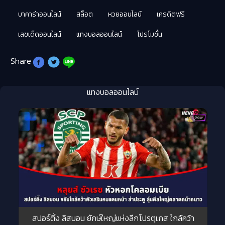
บาคาร่าออนไลน์
สล็อต
หวยออนไลน์
เครดิตฟรี
เลขเด็ดออนไลน์
แทงบอลออนไลน์
โปรโมชั่น
Share
แทงบอลออนไลน์
สปอร์ติ้ง ลิสบอน ยักษ์ใหญ่แห่งลีกโปรตุเกส ใกล้คว้า