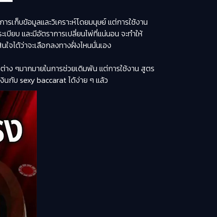
รเก็บข้อมูลและวิเคราะห์โดยมนุษย์ แต่การใช้งาน
ระเบียบ และมีอัตราการเปลี่ยนไพ่ที่แน่นอน จะทำให้
สินใจได้ว่าจะเลือกลงทางฝั่งไหนนั่นเอง
ิคต่าง ๆมากมายในการช่วยเดิมพัน แต่การใช้งาน สูตร
เงินกับ sexy baccarat ได้ง่าย ๆ แล้ว