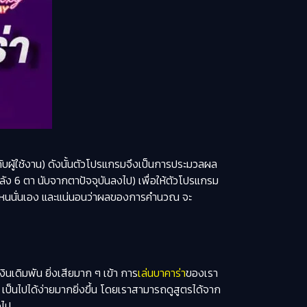
 กับผู้ใช้งาน) ดังนั้นตัวโปรแกรมจึงเป็นการประมวลผล
หลัง 6 ตา นับจากตาปัจจุบันลงไป) เพื่อให้ตัวโปรแกรม
างไหนนั่นเอง และแน่นอนว่าผลของการคำนวณ จะ
ินเดิมพัน ยิ่งเสียมาก ๆ เข้า การ
เล่นบาคาร่า
ของเรา
 เป็นไปได้ง่ายมากยิ่งขึ้น โดยเราสามารถดูสูตรได้จาก
อไป