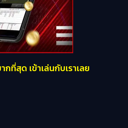
ที่สุด เข้าเล่นกับเราเลย