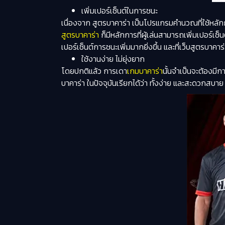
เพิ่มเปอร์เซ็นต์ในการชนะ
เนื่องจาก สูตรบาคาร่า เป็นโปรแกรมคำนวณที่ใช้หลั
สูตรบาคาร่า
ก็มีหลักการที่ผู้เล่นสามารถเพิ่มเปอร์เซ็
เปอร์เซ็นต์การชนะเพิ่มมากยิ่งขึ้น และที่เว็บสูตรบาคา
ใช้งานง่าย ไม่ยุ่งยาก
โดยปกติแล้ว การเดา
เกมบาคาร่า
นั้นจำเป็นจะต้องมี
บาคาร่า ในปัจจุบันเรียกได้ว่า ทั้งง่าย และสะดวกสบาย