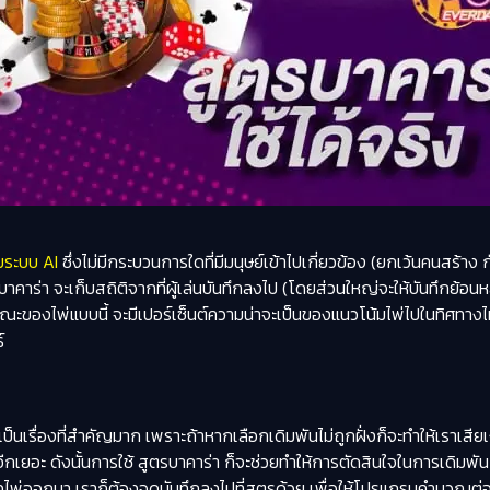
ยระบบ AI
ซึ่งไม่มีกระบวนการใดที่มีมนุษย์เข้าไปเกี่ยวข้อง (ยกเว้นคนสร้าง
บาคาร่า จะเก็บสถิติจากที่ผู้เล่นบันทึกลงไป (โดยส่วนใหญ่จะให้บันทึกย้อน
ณะของไพ่แบบนี้ จะมีเปอร์เซ็นต์ความน่าจะเป็นของแนวโน้มไพ่ไปในทิศท
์
ป็นเรื่องที่สำคัญมาก เพราะถ้าหากเลือกเดิมพันไม่ถูกฝั่งก็จะทำให้เราเสียเง
ีกเยอะ ดังนั้นการใช้ สูตรบาคาร่า ก็จะช่วยทำให้การตัดสินใจในการเดิมพัน
องไพ่ออกมา เราก็ต้องจดบันทึกลงไปที่สูตรด้วย เพื่อให้โปรแกรมคำนวณต่