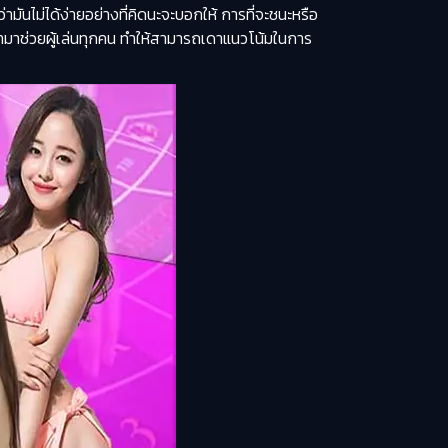
่ามันไม่ได้ง่ายอย่างที่คิดนะจะบอกให้ การที่จะชนะหรือ
ามาช่วยผู้เล่นทุกคน ทำให้สามารถเดาแนวโน้มในการ