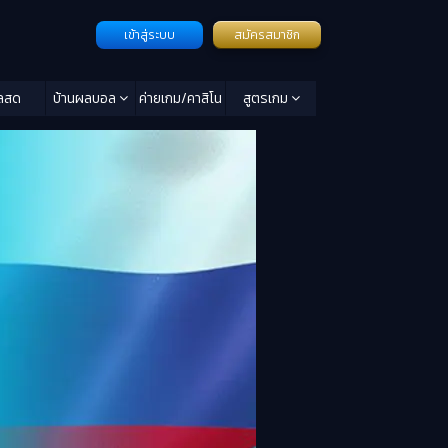
เข้าสู่ระบบ
สมัครสมาชิก
ลสด
บ้านผลบอล
ค่ายเกม/คาสิโน
สูตรเกม