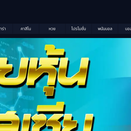
าร่า
คาสิโน
หวย
โปรโมชั่น
พนันบอล
บอ