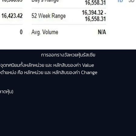
การออกรางวัลหวยหุ้นรัสเซีย
ขจุดทศนิยมทั้งหลักหน่วย และ หลักสิบของค่า Value
องตำแหน่ง คือ หลักหน่วย และ หลักสิบของค่า Change
าดหุ้น)