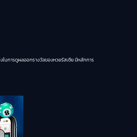
.ซึ่งในการดูผลออกรางวัลของหวยรัสเซีย มีหลักการ