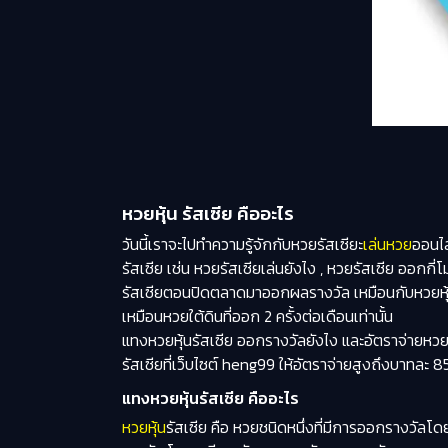
หวยหุ้น รัสเซีย คืออะไร
วันนี้เราจะไปทำความรู้จักกับหวยรัสเซียะ
เล่นหวย
ออนไล
รัสเซีย เช่น หวยรัสเซียเล่นยังไง , หวยรัสเซีย ออกกี่โ
รัสเซียตอนปิดตลาดมาออกผลรางวัล เหมือนกับหวยหุ้นต
เหมือนหวยใต้ดินที่ออก 2 ครั้งต่อเดือนเท่านั้น
แทงหวยหุ้นรัสเซีย ออกรางวัลยังไง และอัตราจ่ายหวยหุ
รัสเซียที่เว็บไซต์ heng99 ให้อัตราจ่ายสูงถึงบาทละ 85
แทงหวยหุ้นรัสเซีย คืออะไร
หวยหุ้น
รัสเซีย คือ หวยชนิดหนึ่งที่มีการออกรางวัลโด