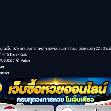
วยในเว็บไซต์หลักของตลาดหลักทรัพย์ประเทศรัสเซีย ตั้งแต่เวลา 22.50 น
า RTS Index ดังนี้
ศนิยมของ ค่า Value
lue
Change