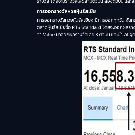
รางวัล โดยจะมีรางวัลเลขสามตัวบน สองตัวบน และสอง
การออกรางวัลหวยหุ้นรัสเซีย
การออกรางวัลหวยหุ้นรัสเซียจะมีการออกทุกวัน จันทร์ 
ตลาดหุ้นรัสเซียชื่อ RTS Standard โดยจะออกผลราง
ค่า Value มาออกผลรางวัลเลข 3 ตัวบน และนำเลขจุด