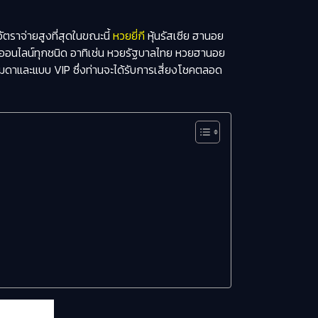
ัตราจ่ายสูงที่สุดในขณะนี้
หวยยี่กี
หุ้นรัสเซีย ฮานอย
ยออนไลน์ทุกชนิด อาทิเช่น หวยรัฐบาลไทย หวยฮานอย
รมดาและแบบ VIP ซึ่งท่านจะได้รับการเสี่ยงโชคตลอด