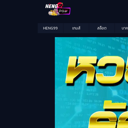
HENG99
เกมส์
สล็อต
บาค