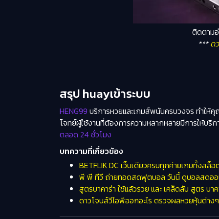
ติดตามอ่
***
ดว
สรุป huayเข้าระบบ
HENG99
บริการหวยและเกมส์พนันครบวงจร ทำให้คุณเ
โจทย์ผู้ใช้งานที่ต้องการความหลากหลายมีการให้บริ
ตลอด 24 ชั่วโมง
บทความที่เกี่ยวข้อง
BETFLIK DC เว็บเดียวครบทุกค่ายเกมทั้งสล็
พี พี ทีวี ถ่ายทอดสดฟุตบอล วันนี้ ดูบอลสดออน
สูตรบาคาร่า ใช้แล้วรวย และ เคล็ดลับ สูตร บาคา
ดาวโจนส์วีไอพีออกอะไร ตรวจผลหวยหุ้นต่างๆหร