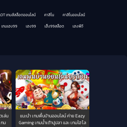
OT เกมส์สล็อตออนไลน์
คาสิโน
คาสิโนออนไลน์
เกมเฮง99
เฮง99
เฮ็ง99สล็อต
เฮงพีจี
ตเล่น
แนะนำ เกมพื้นบ้านออนไลน์ ค่าย Eazy
ีเกม
Gaming เกมน้ำเต้าปูปลา และ เกมไฮโล