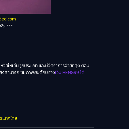
ded.com
ัน ***
ยให้เล่นทุกประเภท และมีอัตราการจ่ายที่สูง ตอบ
และยังสามารถ ชมภาพยนต์กับทาง
เว็บ HENG99 ได้
ประเทศไทย