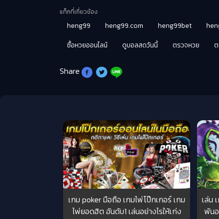
แท็กที่เกี่ยวข้อง
heng99
heng99.com
heng99bet
hen
ซื้อหวยออนไลน์
ดูบอลสดวันนี้
ตรวจหวย
ต
Share
เกม poker มือถือ เกมไพ่โป๊กเกอร์ เกม
เล่น 
ไพ่ยอดฮิต อันดับ1 เล่นอย่างไรให้เก่ง
พันอ