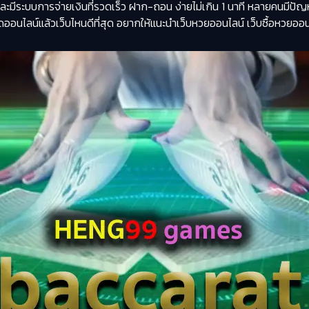
และมีระบบการจ่ายเงินที่รวดเร็ว ฝาก-ถอน ง่ายไม่เกิน 1 นาที หลายคนมีปัญห
นไลน์แล้วเว็บไหนดีที่สุด อยากให้แนะนำเว็บหวยออนไลน์ เว็บซื้อหวยออนไลน