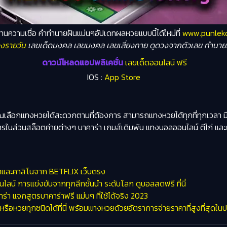
านความเชื่อ คำทำนายฝันแม่นๆอัปเดทผลหวยแบบนี้ได้ใหม่ที่
www.punlek
งรายวัน
เลขเด็ดมงคล เลขมงคล เลขเสี่ยงทาย ดูดวงจากตัวเลข ทำนายฝ
ดาวน์โหลดแอปพลิเคชั่น
เลขเด็ดออนไลน์ ฟรี
IOS
:
App Store
ลือกแทงหวยได้สะดวกตามที่ต้องการ สามารถแทงหวยได้ทุกที่ทุกเวลา มีหว
การในส่วนสล็อตค่ายต่างๆ บาคาร่า เกมส์เดิมพัน แทงบอลออนไลน์ ตีไก่ 
อตและคาสิโนจาก BETFLIX เว็บตรง
ไลน์ การแข่งขันจากทุกลีกชั้นนำ ระดับโลก ดูบอลสดฟรี ที่นี่
ร่า แจกสูตรบาคาร่าฟรี แม่นๆ ที่ใช้ได้จริง 2023
ือหวยทุกชนิดได้ที่นี่ พร้อมแทงหวยด้วยอัตราการจ่ายราคาที่สูงที่สุดใน