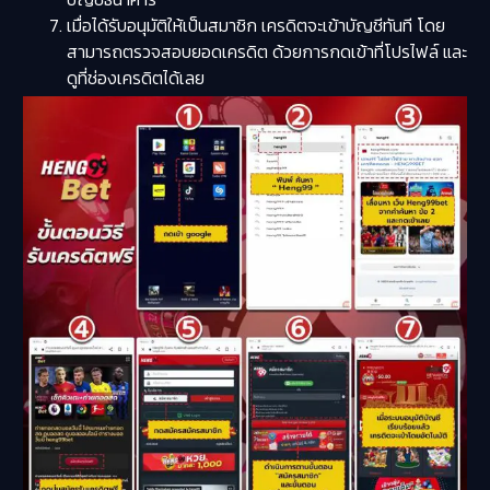
เมื่อได้รับอนุมัติให้เป็นสมาชิก เครดิตจะเข้าบัญชีทันที โดย
สามารถตรวจสอบยอดเครดิต ด้วยการกดเข้าที่โปรไฟล์ และ
ดูที่ช่องเครดิตได้เลย