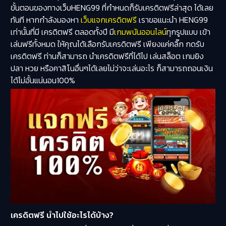
ขั้นตอนของทางเว็บHENG99 ที่กำหนดก็รับเครดิตฟรีล่าสุด ได้เลย
ทันที หากกำลังมองหา
เว็บแจกเครดิตฟรี
เราขอแนะนำ HENG99
เท่านั้นที่มี เครดิตฟรี ตลอดทั้งปี มี
เกมพนันออนไลน์
ทุกรูปแบบ เข้า
เล่นฟรีทั้งหมด ให้คุณได้เลือกรับเครดิตฟรี เพียงแค่คลิ๊ก กดรับ
เครดิตฟรี ท่านก็สามารถ นำเครดิตฟรีที่ได้ไป เล่นสล็อต เกมยิง
ปลา หวย หรือคาสิโนอื่นๆได้เลยไม่ว่าจะเล่นอะไร ก็สามารถถอนเงิน
ได้ไม่อั้นแน่นอน100%
เครดิตฟรี นำไปใช้อะไรได้บ้าง?