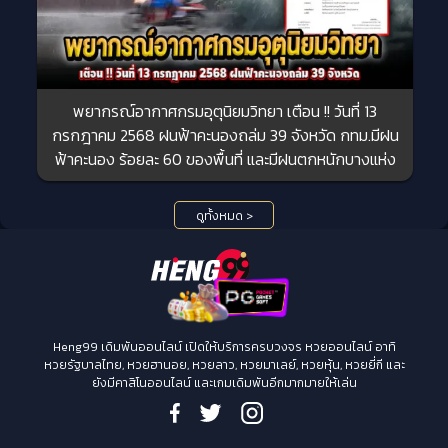
พยากรณ์อากาศกรมอุตุนิยมวิทยา เตือน !! วันที่ 13
กรกฎาคม 2568 ฝนฟ้าคะนองถล่ม 39 จังหวัด กทม.มีฝน
ฟ้าคะนอง ร้อยละ 60 ของพื้นที่ และมีฝนตกหนักบางแห่ง
ดูทั้งหมด >
Heng99 เดิมพันออนไลน์ เปิดให้บริการครบวงจร หวยออนไลน์ อาทิ
หวยรัฐบาลไทย, หวยฮานอย, หวยลาว, หวยมาเลย์, หวยหุ้น, หวยยี่กี และ
ยังมีคาสิโนออนไลน์ และเกมเดิมพันอีกมากมายให้เล่น