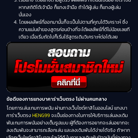
หากสถิติได้เจ้ามือ ก็แทงเจ้ามือ ถ้าได้ผู้เล่น ก็แทงผู้เล่น
นั่นเอง
โดยผลลัพธ์ที่ออกมานั้นก็จะเป็นไปตามที่คุณได้วิเคราะห์ ซึ่ง
ความแม่นยำของสูตรค่อนข้างที่จะได้ผลลัพธ์ที่ดีไม่น้อยเลยที
เดียว เมื่อเริ่มถัดไปก็เริ่มใช้สูตรเดิมวิเคราะห์ต่อได้เลย
ข้อดีของการแทงบาคาร่าเว็บตรง ไม่ผ่านคนกลาง
โดยการเล่นเกมการพนัน ผ่านทางเว็บไซต์คาสิโนออนไลน์ แทงบา
คาร่าเว็บตรง
HENG99
จะเป็นช่องทางในการให้บริการเล่นลงเดิม
พันเกมการพนันอย่างเต็มรูปแบบ ผู้ที่ต้องการอยากจะเล่นอยากจะ
ลงเดิมพันจะสามารถเลือกเล่น และลงเดิมพันได้ง่ายได้จริง ถ้าหาก
เลือกเว็บไซต์คาสิโนออนไลน์ดีดี ในการลงเดิมพันปัจจุบันนี้ช่องทาง