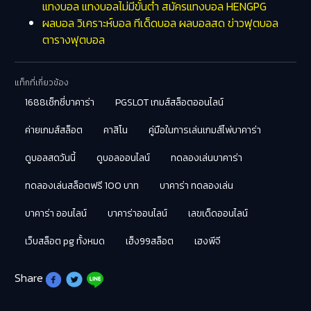
แทงบอล แทงบอลไม่มีขั้นต่ำ สมัครแทงบอล HENGPG
ผลบอล วิเคราะห์บอล ทีเด็ดบอล ผลบอลสด ข่าวฟุตบอล
ตารางฟุตบอล
แท็กที่เกี่ยวข้อง
1688เช็กชี่บาคาร่า
PGSLOT เกมส์สล็อตออนไลน์
ค่ายเกมส์สล็อต
คาสิโน
คู่มือในการเล่นเกมส์ไพ่บาคาร่า
ดูบอลสดวันนี้
ดูบอลออนไลน์
ทดลองเล่นบาคาร่า
ทดลองเล่นสล็อตฟรี 100 บาท
บาคาร่า ทดลองเล่น
บาคาร่า ออนไลน์
บาคาร่าออนไลน์
เลขเด็ดออนไลน์
เว็บสล็อต pg ทั้งหมด
เฮ็ง99สล็อต
เฮงพีจี
Share