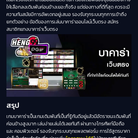
ให้เลือกลงเดิมพันค่อนข้างเยอะก็จริง แต่ช่องทางที่ดีที่สุด ควรจะมี
ความทันสมัยมีการอัพเดทอยู่เสมอ รองรับทุกระบบทุกการเข้าถึง
ยกตัวอย่าง ข้อดีของการเล่นบาคาร่าออนไลน์เว็บตรง สมัคร
สมาชิกแทงบาคาร่าเว็บตรง
สรุป
เกมบาคาร่าเป็นเกมเดิมพันที่เป็นที่รู้กันดีอยู่แล้วมีอัตราชนะเดิมพันที่
ค่อนข้างสูงมาก เล่นง่ายเล่นได้เลยทันที ผ่านทางโทรศัพท์มือถือ
และ คอมพิวเตอร์ รองรับทุกระบบทุกแพลตฟอร์ม การใช้สูตรบาคา