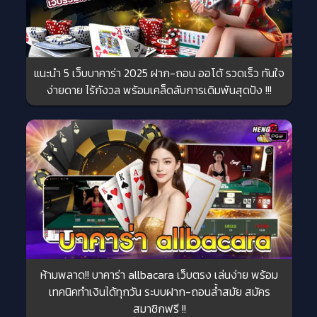
แนะนำ 5 เว็บบาคาร่า 2025 ฝาก-ถอน ออโต้ รวดเร็ว ทันใจ
ง่ายดาย ไร้กังวล พร้อมเคล็ดลับการเดิมพันสุดปัง !!!
ห้ามพลาด!! บาคาร่า allbacara เว็บตรง เล่นง่าย พร้อม
เทคนิคทำเงินได้ทุกวัน ระบบฝาก-ถอนล้ำสมัย สมัคร
สมาชิกฟรี !!