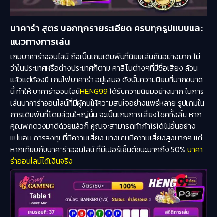
บาคาร่า สูตร บอกทุกรายระเอียด ครบทุกรูปแบบและ
แนวทางการเล่น
เกมบาคาร่าออนไลน์ ถือเป็นเกมเดิมพันที่นิยมเล่นกันอย่างมาก ไม่
ว่าในประเทศหรือต่างประเทศก็ตาม คาสิโนต่างๆที่มีชื่อเสียง ล้วน
แล้วแต่ต้องมี เกมไพ่บาคาร่า อยู่เสมอ ดังนั้นความนิยมที่มากขนาด
นี้ ทำให้ บาคาร่าออนไลน์
HENG99
ได้รับความนิยมอย่างมาก ในการ
เล่นบาคาร่าออนไลน์ที่มีผู้คนให้ความสนใจอย่างแพร่หลาย รูปเกมใน
การเดิมพันที่โดยส่วนใหญ่นั้น จะเป็นเกมการเสี่ยงโชคทั้งสิ้น หาก
คุณพกดวงมาดีด้วยแล้วก็ คุณจะสามารถทำกำไรได้ไม่อั้นอย่าง
แน่นอน การลงทุนที่มีความเสี่ยง บางเกมมีความเสี่ยงสูงมากๆ แต่
หากเทียบกับบาคาร่าออนไลน์ ที่มีเปอร์เซ็นต์ชนะมากถึง 50%
บาคา
ร่าออนไลน์ได้เงินจริง