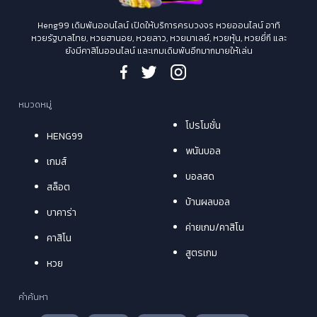
Heng99 เดิมพันออนไลน์ เปิดให้บริการครบวงจร หวยออนไลน์ อาทิ
หวยรัฐบาลไทย, หวยฮานอย, หวยลาว, หวยมาเลย์, หวยหุ้น, หวยยี่กี และ
ยังมีคาสิโนออนไลน์ และเกมเดิมพันอีกมากมายให้เล่น
หมวดหมู่
โปรโมชั่น
HENG99
พนันบอล
เกมส์
บอลสด
สล็อต
บ้านผลบอล
บาคาร่า
ค่ายเกม/คาสิโน
คาสิโน
สูตรเกม
หวย
คำค้นหา