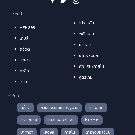
หมวดหมู่
โปรโมชั่น
HENG99
พนันบอล
เกมส์
บอลสด
สล็อต
บ้านผลบอล
บาคาร่า
ค่ายเกม/คาสิโน
คาสิโน
สูตรเกม
หวย
คำค้นหา
สล็อต
ถ่ายทอดสดหวยรัฐบาล
ดูบอลสด
ตรวจหวย
แทงบอลออนไลน์
heng99
บาคาร่า
เฮง99
คาสิโน
ตารางบอลวันนี้