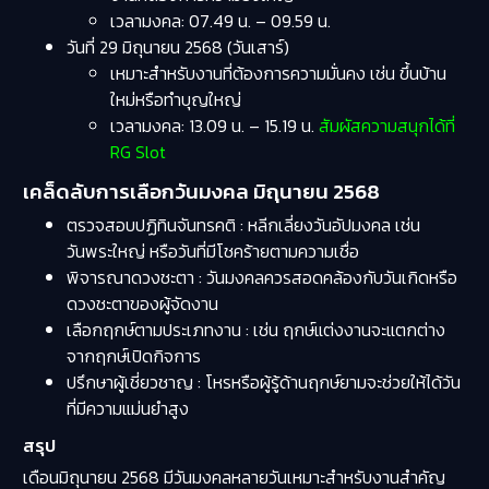
เวลามงคล: 07.49 น. – 09.59 น.
วันที่ 29 มิถุนายน 2568 (วันเสาร์)
เหมาะสำหรับงานที่ต้องการความมั่นคง เช่น ขึ้นบ้าน
ใหม่หรือทำบุญใหญ่
เวลามงคล: 13.09 น. – 15.19 น.
สัมผัสความสนุกได้ที่
RG Slot
เคล็ดลับการเลือกวันมงคล มิถุนายน 2568
ตรวจสอบปฏิทินจันทรคติ : หลีกเลี่ยงวันอัปมงคล เช่น
วันพระใหญ่ หรือวันที่มีโชคร้ายตามความเชื่อ
พิจารณาดวงชะตา : วันมงคลควรสอดคล้องกับวันเกิดหรือ
ดวงชะตาของผู้จัดงาน
เลือกฤกษ์ตามประเภทงาน : เช่น ฤกษ์แต่งงานจะแตกต่าง
จากฤกษ์เปิดกิจการ
ปรึกษาผู้เชี่ยวชาญ : โหรหรือผู้รู้ด้านฤกษ์ยามจะช่วยให้ได้วัน
ที่มีความแม่นยำสูง
สรุป
เดือนมิถุนายน 2568 มีวันมงคลหลายวันเหมาะสำหรับงานสำคัญ