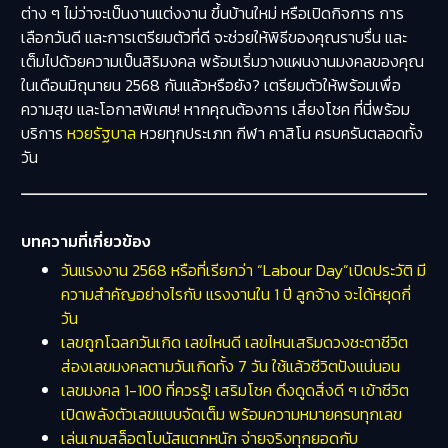
ต่าง ๆ ไม่ว่าจะเป็นงานแต่งงาน ขึ้นบ้านใหม่ หรือเปิดกิจการ การ
เลือกวันดี และการเตรียมตัวที่ดี จะช่วยให้พิธีของคุณราบรื่น และ
เต็มไปด้วยความเป็นสิริมงคล พร้อมเริ่มวางแผนงานมงคลของคุณ
ในเดือนมิถุนายน 2568 กันแล้วหรือยัง? เตรียมตัวให้พร้อมเพื่อ
ความสุข และโอกาสพิเศษ! หากคุณต้องการ เสี่ยงโชค ที่นี่พร้อม
บริการ
หวยรัฐบาล
หวยทุกประเภท กีฬา คาสิโน ครบครันตลอดทั้ง
วัน
บทความที่เกี่ยวข้อง
วันแรงงาน 2568 หรือที่เรียกว่า “Labour Day”เปิดประวัติ มี
ความสำคัญอย่างไรกับ แรงงานใน 1 ปี ลูกจ้าง จะได้หยุดกี่
วัน
เลขถูกโฉลกวันเกิด เลขไหนดี เลขไหนเสริมดวงชะตาชีวิต
ส่องเลขมงคลตามวันเกิดทั้ง 7 วัน ใช้แล้วชีวิตปังแน่นอน
เลขมงคล 1-100 ที่ควรรู้! เสริมโชค ดึงดูดสิ่งดี ๆ เข้าชีวิต
เปิดพลังตัวเลขแบบจัดเต็ม พร้อมความหมายครบทุกเลข
เล่นเกมสล็อตโบนัสแตกหนัก จ่ายจริงทุกยอดกับ