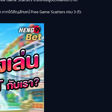
้งหมด หากได้สัญลักษณ์ Free Game Scatters ครบ 3 ตัว