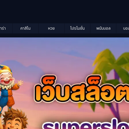
าร่า
คาสิโน
หวย
โปรโมชั่น
พนันบอล
บอ