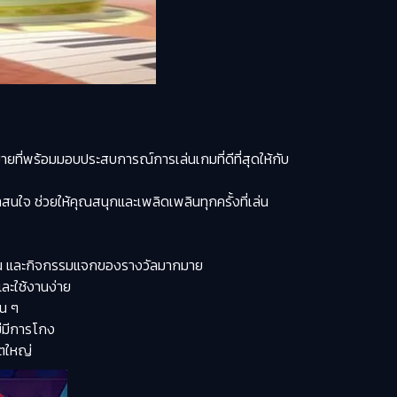
มายที่พร้อมมอบประสบการณ์การเล่นเกมที่ดีที่สุดให้กับ
ใจ ช่วยให้คุณสนุกและเพลิดเพลินทุกครั้งที่เล่น
กเงิน และกิจกรรมแจกของรางวัลมากมาย
และใช้งานง่าย
่น ๆ
่มีการโกง
อตใหญ่