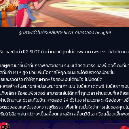
รูปภาพทำไมต้องเล่นRG SLOT กับเราของ heng99
งินจริง และคุ้มค่า RG SLOT คือคำตอบที่คุณไม่ควรพลาด เพราะเรามีข้อดีมาก
้พัฒนาชั้นนำที่มีกราฟิกสวยงาม ระบบเสียงสมจริง และฟีเจอร์เกมที่น่าสน
ี่มีค่า RTP สูง ช่วยเพิ่มโอกาสให้คุณชนะและได้รับรางวัลบ่อยขึ้น
และรวดเร็ว ทำให้คุณฝากหรือถอนเงินได้ทันใจ ไม่มีติดขัด
หลากหลายสำหรับสมาชิกใหม่และสมาชิกเก่า เช่น โบนัสเครดิตฟรี โบนัสฝา
อ แท็บเล็ต หรือคอมพิวเตอร์ สามารถเล่นได้ทุกที่ ทุกเวลา ผ่านระบบที่เสถียร
ให้คำปรึกษาและช่วยแก้ไขปัญหาตลอด 24 ชั่วโมง ผ่านแชทสดหรือช่องทางอื
รตรวจสอบและรับรองความยุติธรรม เพื่อให้คุณมั่นใจว่าการเล่นของคุณไม
ธีมให้เลือกเล่น ไม่ว่าจะเป็นสล็อตคลาสสิก สล็อตวิดีโอ หรือสล็อตแจ็คพ