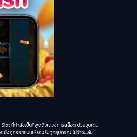
G Slot ที่กำลังเป็นที่พูดถึงในวงการสล็อต ด้วยจุดเด่น
ot ยังถูกออกแบบให้รองรับทุกอุปกรณ์ ไม่ว่าจะเล่น