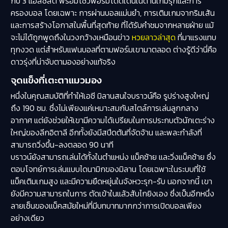
กับ 3 แอสซิสต์ พร้อมโชว์ฟอร์มโดดเด่นในด้านเกมรุกและการ
ครองบอล โดยเฉพาะ การผ่านบอลแม่นยำ, การเติมเกมจากริมเส้น
และการสร้างโอกาสในพื้นที่สุดท้าย ที่ได้รับคำชมจากหลายฝ่าย แม้
จะไม่ได้ถูกพูดถึงในวงกว้างเหมือนข่าว
หวยลาวล่าสุด
ที่มาแรงแทบ
ทุกงวด แต่สำหรับแฟนบอลที่ตามฟอร์มเขามาตลอด ต่างรู้ดีว่านี่คือ
ดาวรุ่งที่น่าจับตามองอย่างแท้จริง
จุดแข็งที่เตะตาแมวมอง
หนึ่งในคุณสมบัติที่ทำให้เอซี มิลานสนใจบราวน์คือ รูปร่างสูงใหญ่
ถึง 190 ซม. ซึ่งไม่เพียงแค่เหมาะสมกับสไตล์การเล่นลูกกลาง
อากาศ แต่ยังช่วยให้เขามีความได้เปรียบในการประกบตัวนักเตะร่าง
ใหญ่ของลีกอิตาลี อีกทั้งยังมีสปีดต้นที่จัดจ้าน และพละกำลังที่
สามารถวิ่งขึ้น-ลงตลอด 90 นาที
บราวน์ยังสามารถเล่นได้ทั้งในตำแหน่ง แบ็คซ้าย และวิ่งแบ็คซ้าย ซึ่ง
ตอบโจทย์การเล่นแบบไดนามิกของมิลาน โดยเฉพาะในระบบที่ใช้
แบ็คเติมเกมสูง และมีความยืดหยุ่นในจังหวะรุก-รับ นอกจากนี้ เขา
ยังมีความสามารถในการ ตัดเข้าในแล้วสับไกยิงเอง ซึ่งเป็นอีกหนึ่ง
ลายเซ็นของแบ็คสมัยใหม่ที่มีบทบาทมากกว่าการเปิดบอลเพียง
อย่างเดียว