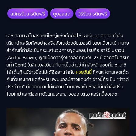
สมัครรับเครดิตฟรี
ดูบอลสด
วิธีรับเครดิตฟรี
เอซี มิลาน สโมสรยักษ์ใหญ่แห่งศึกกัลโช่ เซเรีย อา อิตาลี กำลัง
เดินหน้าเสริมทัพอย่างจริงจังในช่วงซัมเมอร์นี้ โดยหนึ่งในเป้าหมาย
สำคัญที่กำลังเป็นกระแสในวงการฟุตบอลยุโรปคือ
อาร์ชี่ บราวน์
(Archie Brown) ฟูลแบ็คดาวรุ่งชาวอังกฤษวัย 23 ปี จากสโมสรเก
นท์ (Gent) ในลีกเบลเยียม ที่ตกเป็นข่าวว่าใกล้จะย้ายซบถิ่น ซาน ซิ
โร่ เต็มที แม้ข่าวนี้จะไม่ได้ฮือฮาเท่ากับ
หวยวันนี้
ที่คนแห่ตามเลขเด็ด
กันทั่วประเทศ แต่สำหรับแฟนบอลปีศาจแดงดำ ข่าวนี้ถือเป็น “ข่าวดี
ประจำวัน” ที่น่าติดตามไม่แพ้กัน โดยเฉพาะในช่วงที่ทีมกำลังปรับ
โฉมใหม่ และต้องหาตัวแทนระยะยาวของ เตโอ แอร์กน็องเดซ