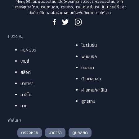
Heng99 เดิมพันออนไลน์ เปิดให้บริการครบวงจร หวยออนไลน์ อาทิ
หวยรัฐบาลไทย, หวยฮานอย, หวยลาว, หวยมาเลย์, หวยหุ้น, หวยยี่กี และ
ยังมีคาสิโนออนไลน์ และเกมเดิมพันอีกมากมายให้เล่น
หมวดหมู่
โปรโมชั่น
HENG99
พนันบอล
เกมส์
บอลสด
สล็อต
บ้านผลบอล
บาคาร่า
ค่ายเกม/คาสิโน
คาสิโน
สูตรเกม
หวย
คำค้นหา
ตรวจหวย
บาคาร่า
ดูบอลสด