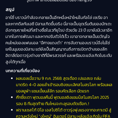
สรุป
อาร์ชี่ บราวน์กำลังจะกลายเป็นอีกหนึ่งหน้าใหม่ในกัลโช่ เซเรีย อา
และหากดีลกับเอซี มิลานเกิดขึ้นจริง นี่อาจเป็นจุดเริ่มต้นของนักเตะ
อังกฤษรายใหม่ที่สร้างชื่อในเวทียุโรป ด้วยวัย 23 ปี เขายังมีเวลาอีก
มากในการพัฒนา และหากปรับตัวได้เร็ว เขาอาจกลายเป็นขวัญใจ
คนใหม่ของแฟนบอล “ปีศาจแดงดำ” การจับตามองบราวน์จึงไม่ใช่
แค่ในมุมของมิลาน แต่ยังเป็นสัญญาณถึงการเปิดกว้างของลีก
อิตาลีต่อดาวรุ่งต่างชาติที่มีพรสวรรค์ และพร้อมจะแจ้งเกิดในระดับ
สูงได้ทุกเมื่อ
บทความที่เกี่ยวข้อง
ผลบอลเมื่อวาน 9 ก.ค. 2568 สุดเดือด เปแอสเช ถล่ม
มาดริด 4-0 ลอยลำเข้ารอบชิงชนะเลิศสโมสรโลก พร้อมผล
บอลยูฟ่า แชมเปี้ยนส์ลีก รอบคัดเลือก นัดแรก
ศึกชี้ชะตา ฟุตบอลคืนนี้ ฟุตบอลชิงแชมป์สโมสรโลก 2025
รอบ 8 ทีมสุดท้าย ทีมไหนจะทะลุรอบตัดเชือก..!
ฟรานเชสโก้ ปิโอ เอสโปซิโต้ ดาวรุ่งพุ่งแรงจากอะคาเดมี สู่
ความหวังใหม่ “งูใหญ่” อินเตอร์ มิลาน หลังแจ้งเกิดใน FIFA