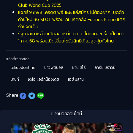
Club World Cup 2025
แจกรัว! m98 เครดิต ฟรี 188 แค่สมัคร ไม่ต้องฝาก เปิดตัว
ค่ายใหม่ RG SLOT พร้อมเกมแรดคลั่ง Furious Rhino แตก
ง่ายจัดเต็ม
รัฐบาลเคาะเลื่อนเปิดลงทะเบียน เที่ยวไทยคนละครึ่ง เป็นวันที่
1 ก.ค. 68 พร้อมเปิดเงื่อนไขรับสิทธิเที่ยวสุดคุ้มทั่วไทย
แท็กที่เกี่ยวข้อง
lekdedonline
ข่าวฟตบอล
ซาน ซิโร่
อาร์ชี่ บราวน์
เกนท์
เตโอ แอร์กน็องเดซ
เอซี มิลาน
Share
แทงบอลออนไลน์