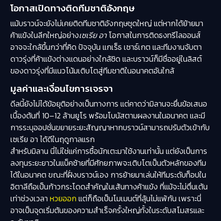
โอกาสเปิดทางติดทีมชาติอังกฤษ
แม้บราวน์จะยังไม่เคยติดทีมชาติอังกฤษชุดใหญ่ แต่หากได้ย้ายมา
ค้าแข้งในลีกใหญ่อย่าง
เซเรีย อา
โอกาสในการติดธงทรีไลออนส์
อาจจะใกล้ขึ้นกว่าที่คิด ปัจจุบัน แกเร็ธ เซาธ์เกต และทีมงานจับตา
ดาวรุ่งที่ค้าแข้งต่างแดนอย่างใกล้ชิด และบราวน์ก็มีชื่ออยู่ในลิสต์
ของดาวรุ่งที่มีแนวโน้มเติบโตสู่ทีมชาติในอนาคตอันใกล้
มูลค่าและเงื่อนไขการเจรจา
ดีลนี้ยังไม่ได้ข้อยุติอย่างเป็นทางการ แต่คาดว่ามิลานจะยื่นข้อเสนอ
เบื้องต้นที่ 10–12 ล้านยูโร พร้อมโบนัสตามผลงานในอนาคต และมี
การระบุออปชั่นขยายระยะสัญญาหากบราวน์สามารถปรับตัวเข้ากับ
เซเรีย อา ได้ดีในฤดูกาลแรก
สำหรับมิลาน นี่ไม่ใช่แค่การซื้อนักเตะมาใช้งานเท่านั้น แต่ยังเป็นการ
ลงทุนระยะยาวในแบ็คซ้ายที่มีศักยภาพจะเติบโตเป็นตัวหลักของทีม
ได้ในอนาคต ขณะที่ฝั่งบราวน์เอง การย้ายมาเล่นให้ทีมระดับท็อปใน
อิตาลีถือเป็นก้าวกระโดดสำคัญในเส้นทางค้าแข้ง ที่แม้จะไม่ตื่นเต้น
เท่าช่วงเวลา
หวยออก
แต่ก็ถือเป็นโมเมนต์ที่ลุ้นไม่แพ้กัน เพราะนี่
อาจเป็นจุดเริ่มต้นของความสำเร็จครั้งใหญ่ทั้งในระดับสโมสรและ