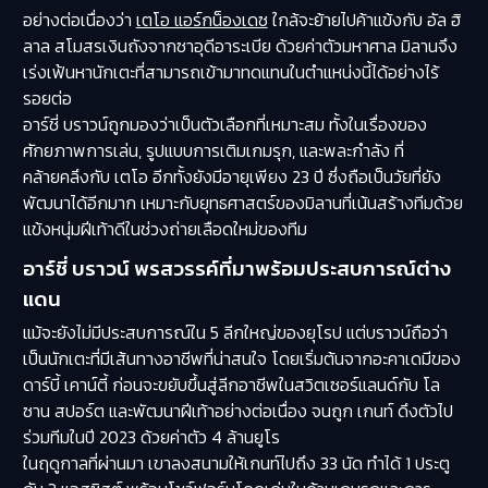
อย่างต่อเนื่องว่า
เตโอ แอร์กน็องเดซ
ใกล้จะย้ายไปค้าแข้งกับ อัล ฮิ
ลาล สโมสรเงินถังจากซาอุดีอาระเบีย ด้วยค่าตัวมหาศาล มิลานจึง
เร่งเฟ้นหานักเตะที่สามารถเข้ามาทดแทนในตำแหน่งนี้ได้อย่างไร้
รอยต่อ
อาร์ชี่ บราวน์ถูกมองว่าเป็นตัวเลือกที่เหมาะสม ทั้งในเรื่องของ
ศักยภาพการเล่น, รูปแบบการเติมเกมรุก, และพละกำลัง ที่
คล้ายคลึงกับ เตโอ อีกทั้งยังมีอายุเพียง 23 ปี ซึ่งถือเป็นวัยที่ยัง
พัฒนาได้อีกมาก เหมาะกับยุทธศาสตร์ของมิลานที่เน้นสร้างทีมด้วย
แข้งหนุ่มฝีเท้าดีในช่วงถ่ายเลือดใหม่ของทีม
อาร์ชี่ บราวน์ พรสวรรค์ที่มาพร้อมประสบการณ์ต่าง
แดน
แม้จะยังไม่มีประสบการณ์ใน 5 ลีกใหญ่ของยุโรป แต่บราวน์ถือว่า
เป็นนักเตะที่มีเส้นทางอาชีพที่น่าสนใจ โดยเริ่มต้นจากอะคาเดมีของ
ดาร์บี้ เคาน์ตี้ ก่อนจะขยับขึ้นสู่ลีกอาชีพในสวิตเซอร์แลนด์กับ โล
ซาน สปอร์ต และพัฒนาฝีเท้าอย่างต่อเนื่อง จนถูก เกนท์ ดึงตัวไป
ร่วมทีมในปี 2023 ด้วยค่าตัว 4 ล้านยูโร
ในฤดูกาลที่ผ่านมา เขาลงสนามให้เกนท์ไปถึง 33 นัด ทำได้ 1 ประตู