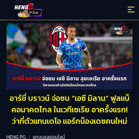
อาร์ชี่ บราวน์ จ่อซบ “เอซี มิลาน” ฟูลแบ็
คอนาคตไกล ในเวทีเซเรีย อาครั้งแรก!
ว่าที่ตัวแทนเตโอ แอร์กน็องเดซคนใหม่
HENG PG
แทงบอลออนไลน์