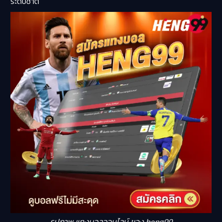
ระดับชาติ
รูปภาพ แทงบอลออนไลน์ ของ heng99