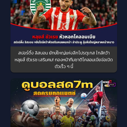
สปอร์ติ้ง ลิสบอน ยักษ์ใหญ่แห่งลีกโปรตุเกส ใกล้คว้า
หลุยส์ ซัวเรซ เสริมคม! กองหน้าทีมชาติโคลอมเบียจ่อเปิด
ตัวเร็ว ๆ นี้