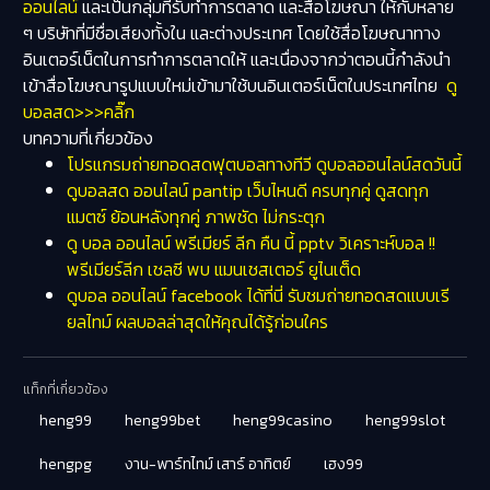
ออนไลน์
และเป็นกลุ่มที่รับทำการตลาด และสื่อโฆษณา ให้กับหลาย
ๆ บริษัทที่มีชื่อเสียงทั้งใน และต่างประเทศ โดยใช้สื่อโฆษณาทาง
อินเตอร์เน็ตในการทำการตลาดให้ และเนื่องจากว่าตอนนี้กำลังนำ
เข้าสื่อโฆษณารูปแบบใหม่เข้ามาใช้บนอินเตอร์เน็ตในประเทศไทย
ดู
บอลสด>>>คลิ๊ก
บทความที่เกี่ยวข้อง
โปรแกรมถ่ายทอดสดฟุตบอลทางทีวี ดูบอลออนไลน์สดวันนี้
ดูบอลสด ออนไลน์ pantip เว็บไหนดี ครบทุกคู่ ดูสดทุก
แมตซ์ ย้อนหลังทุกคู่ ภาพชัด ไม่กระตุก
ดู บอล ออนไลน์ พรีเมียร์ ลีก คืน นี้ pptv วิเคราะห์บอล !!
พรีเมียร์ลีก เชลซี พบ แมนเชสเตอร์ ยูไนเต็ด
ดูบอล ออนไลน์ facebook ได้ที่นี่ รับชมถ่ายทอดสดแบบเรี
ยลไทม์ ผลบอลล่าสุดให้คุณได้รู้ก่อนใคร
แท็กที่เกี่ยวข้อง
heng99
heng99bet
heng99casino
heng99slot
hengpg
งาน-พาร์ทไทม์ เสาร์ อาทิตย์
เฮง99