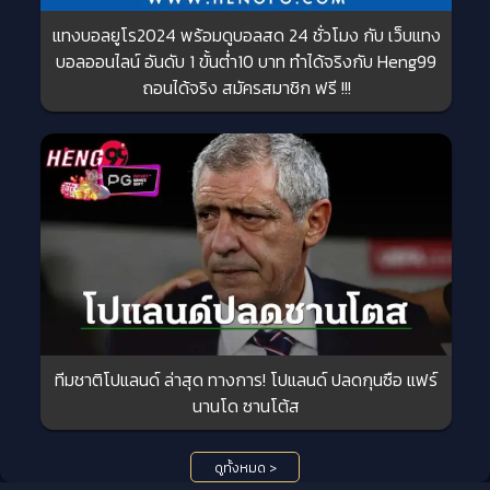
แทงบอลยูโร2024 พร้อมดูบอลสด 24 ชั่วโมง กับ เว็บแทง
บอลออนไลน์ อันดับ 1 ขั้นต่ำ10 บาท ทำได้จริงกับ Heng99
ถอนได้จริง สมัครสมาชิก ฟรี !!!
ทีมชาติโปแลนด์ ล่าสุด ทางการ! โปแลนด์ ปลดกุนซือ แฟร์
นานโด ซานโต้ส
ดูทั้งหมด >