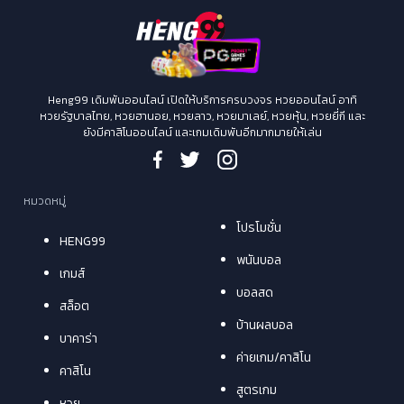
Heng99 เดิมพันออนไลน์ เปิดให้บริการครบวงจร หวยออนไลน์ อาทิ
หวยรัฐบาลไทย, หวยฮานอย, หวยลาว, หวยมาเลย์, หวยหุ้น, หวยยี่กี และ
ยังมีคาสิโนออนไลน์ และเกมเดิมพันอีกมากมายให้เล่น
หมวดหมู่
โปรโมชั่น
HENG99
พนันบอล
เกมส์
บอลสด
สล็อต
บ้านผลบอล
บาคาร่า
ค่ายเกม/คาสิโน
คาสิโน
สูตรเกม
หวย