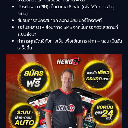
ตั้งรหัสผ่าน (PIN) เป็นตัวเลข 6 หลัก (เพื่อใช้ในการเข้าสู่
ระบบ)
ยืนยันการสมัครสมาชิก ลงทะเบียนเบอร์โทรศัพท์
รอรับรหัส OTP ส่งมาทาง SMS จากนั้นกรอกตัวเลขตามที่
ระบบส่งมา
ทำการผูกบัญชีกับทางเว็บ เพื่อใช้ในการ ฝาก – ถอน เป็นอัน
เสร็จสิ้น