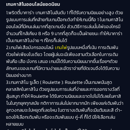
เกมคาสิโนออนไลน์ยอดนิยม
1.พริตตี้บาคาร่า:
เกมคาสิโนอันดับ 1 ที่ได้รับความนิยมอย่างสูง ด้วย
รูปแบบการเล่นที่คล้ายกับเกมป๊อกเด้งทำให้เกมนี้คือ 1 ในเกมคาสิโน
ออนไลน์ที่มีคนเล่นมากที่สุดเกมนึง ส่วนวิธีการเล่นนั้นไพ่ของใครมี
จำนวนที่ใกล้เคียง 8 หรือ 9 มากที่สุดก็จะเป็นฝ่ายชนะ ทำให้บาคาร่า
เป็นเกมคาสิโนง่าย ๆ ที่ใครก็เล่นได้
2.เกมไพ่เสือมังกรออนไลน์:
เกมไพ่
รูปแบบหนึ่งที่เน้น การเดิมพัน
ด้วยไพ่เพียงใบเดียว โดยผู้เล่นจะมีเพียงสามตัวเลือกในการเดิม
พันคือ เสือ มังกร เสมอ เกมนี้ได้รับความนิยมมากขึ้นเรื่อยๆด้วย
ลักษณะของเกมที่มีความง่ายและอัตราจ่ายที่ชัดเจนจึงได้รับความ
นิยมอย่างมาก
3.เกมคาสิโน รูเล็ต ( Roulette ):
Roulette เป็นเกมพนันสุด
คลาสสิคในคาสิโน ด้วยรูปแบบการเล่นที่ง่ายและการออกรางวัลที่
ลุ้นสนุก ทำให้ Roulette ได้รับความนิยมและขาดไปไม่ได้เลยในคาสิ
โนในทุกยุคทุกสมัย กติกาการเล่นไม่ยากมากนัก เพียงแค่เดิมพันว่า
ลูกวงกลมจะไปหยุดที่เลขไหน ในตารางเดิมพันก็จะมีแต้มและสี ดำ-
แดงให้เลือกเดิมพัน หรือจะเดิมพันแบบ คู่-คี่ ก็ได้ มีให้เลือกเล่น
หลายแบบ