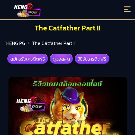
The Catfather Part II
HENG PG
The Catfather Part II
สมัครรับเครดิตฟรี
ดูบอลสด
วิธีรับเครดิตฟรี