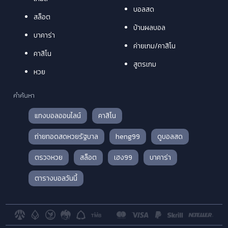
บอลสด
สล็อต
บ้านผลบอล
บาคาร่า
ค่ายเกม/คาสิโน
คาสิโน
สูตรเกม
หวย
คำค้นหา
แทงบอลออนไลน์
คาสิโน
ถ่ายทอดสดหวยรัฐบาล
heng99
ดูบอลสด
ตรวจหวย
สล็อต
เฮง99
บาคาร่า
ตารางบอลวันนี้