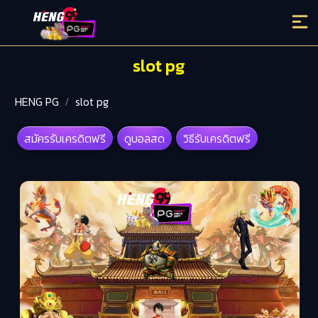
slot pg
HENG PG
slot pg
สมัครรับเครดิตฟรี
ดูบอลสด
วิธีรับเครดิตฟรี