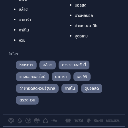
บอลสด
สล็อต
บ้านผลบอล
บาคาร่า
ค่ายเกม/คาสิโน
คาสิโน
สูตรเกม
หวย
คำค้นหา
heng99
สล็อต
ตารางบอลวันนี้
แทงบอลออนไลน์
บาคาร่า
เฮง99
ถ่ายทอดสดหวยรัฐบาล
คาสิโน
ดูบอลสด
ตรวจหวย