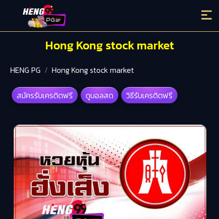
Hong Kong stock market
HENG PG
Hong Kong stock market
สมัครรับเครดิตฟรี
ดูบอลสด
วิธีรับเครดิตฟรี