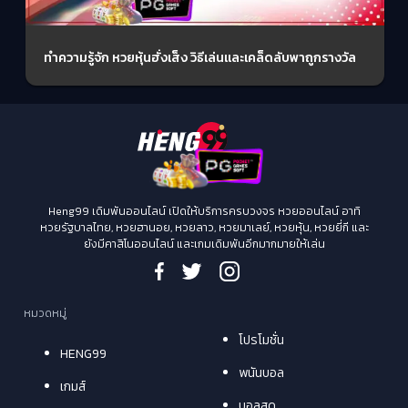
ทำความรู้จัก หวยหุ้นฮั่งเส็ง วิธีเล่นและเคล็ดลับพาถูกรางวัล
Heng99 เดิมพันออนไลน์ เปิดให้บริการครบวงจร หวยออนไลน์ อาทิ
หวยรัฐบาลไทย, หวยฮานอย, หวยลาว, หวยมาเลย์, หวยหุ้น, หวยยี่กี และ
ยังมีคาสิโนออนไลน์ และเกมเดิมพันอีกมากมายให้เล่น
หมวดหมู่
โปรโมชั่น
HENG99
พนันบอล
เกมส์
บอลสด