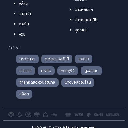
สล็อต
บ้านผลบอล
บาคาร่า
ค่ายเกม/คาสิโน
คาสิโน
สูตรเกม
หวย
คำค้นหา
ตรวจหวย
ตารางบอลวันนี้
เฮง99
บาคาร่า
คาสิโน
heng99
ดูบอลสด
ถ่ายทอดสดหวยรัฐบาล
แทงบอลออนไลน์
สล็อต
HENG PG © 2022 All rights reserved.