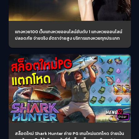
แทงหวย100 เว็บแทงหวยออนไลน์อันดับ 1 แทงหวยออนไลน์
ปลอดภัย จ่ายจริง อัตราจ่ายสูง บริการแทงหวยทุกประเภท
สล็อตใหม่ Shark Hunter ค่าย PG เกมใหม่แตกโหด จ่ายเงิน