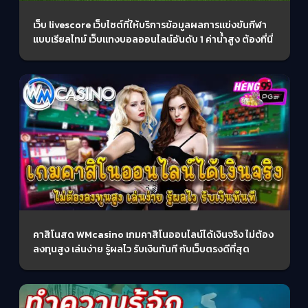
เว็บ livescore เว็บไซต์ที่ให้บริการข้อมูลผลการแข่งขันกีฬา
แบบเรียลไทม์ เว็บแทงบอลออนไลน์อันดับ 1 ค่าน้ำสูง ต้องที่นี่
คาสิโนสด WMcasino เกมคาสิโนออนไลน์ได้เงินจริง ไม่ต้อง
ลงทุนสูง เล่นง่าย รู้ผลไว รับเงินทันที กับเว็บตรงดีที่สุด